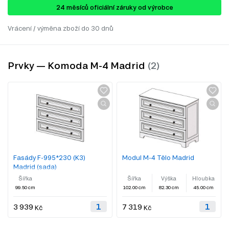
24 ​​​​měsíců oficiální záruky od výrobce
Vrácení / výměna zboží do 30 dnů
Prvky — Komoda M-4 Madrid
Fasády F-995*230 (K3)
Modul M-4 Tělo Madrid
Madrid (sada)
Šířka
Šířka
Výška
Hloubka
99.50 cm
102.00 cm
82.30 cm
45.00 cm
3 939
7 319
Kč
Kč