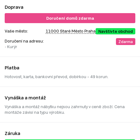
Doprava
Doručení domů zdarma
Vaše město:
11000 Staré Město Praha
Navštivte obchod
Doručení na adresu:
Zdarma
- Kurýr
Platba
Hotovost, karta, bankovní převod, dobírkou – 49 korun.
Vynáška a montáž
Vynáška a montáž nábytku nejsou zahrnuty v ceně zboží. Cena
montáže závisí na typu výrobku.
Záruka