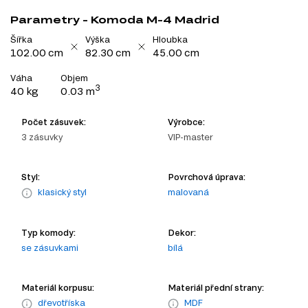
Parametry - Komoda M-4 Madrid
Šířka
Výška
Hloubka
102.00 cm
82.30 cm
45.00 cm
Váha
Objem
3
40 kg
0.03 m
Počet zásuvek:
Výrobce:
3 zásuvky
VIP-master
Styl:
Povrchová úprava:
klasický styl
malovaná
Typ komody:
Dekor:
se zásuvkami
bílá
Materiál korpusu:
Materiál přední strany:
dřevotříska
MDF