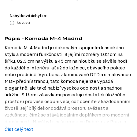
Nábytková úchytka:
kovová
Popis - Komoda M-4 Madrid
Komoda M-4 Madrid je dokonalým spojením klasického
stylu a moderní funkčnosti. S jejími rozměry 102 cm na
šířku, 82,3 cm na výšku a 45 cm na hloubku se skvěle hodí
do každého interiéru, ať už do ložnice, obývacího pokoje
nebo předsíně. Vyrobena z laminované DTD a s malovanou
MDF přední stranou, tato komoda nejenže vypadá
elegantně, ale také nabízí vysokou odolnost a snadnou
údržbu. S třemi zásuvkami poskytuje dostatek úložného
prostoru pro vaše osobní věci, což oceníte v každodenním
životě. Její bílý dekor dodává prostoru svěžest a
vzdušnost, čímž se stává ideálním doplňkem pro moderní
domácnosti. Navštivte naši prodejnu Dubok.cz v Praze a
objevte tuto stylovou komodu na vlastní oči.
Číst celý text