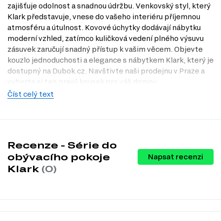
zajišťuje odolnost a snadnou údržbu. Venkovský styl, který
Klark představuje, vnese do vašeho interiéru příjemnou
atmosféru a útulnost. Kovové úchytky dodávají nábytku
moderní vzhled, zatímco kuličková vedení plného výsuvu
zásuvek zaručují snadný přístup k vašim věcem. Objevte
kouzlo jednoduchosti a elegance s nábytkem Klark, který je
dostupný na Dubok.cz. Navštivte naši prodejnu v Praze a
vyberte si ten pravý kousek pro váš domov.
Číst celý text
Charakteristiky, vlastnosti a výhody
Materiál korpusu.
Dřevotříska zajišťuje pevnost a stabilitu, což je
klíčové pro dlouhou životnost produktu.
Povrchová úprava.
Laminovaná úprava chrání nábytek před
poškrábáním a usnadňuje údržbu, což šetří váš čas.
Recenze - Série do
Nábytková úchytka.
Kovové úchytky přidávají moderní dotek a
obývacího pokoje
Napsat recenzi
zajišťují pohodlné otevírání zásuvek.
Klark
(0)
Materiál nohou.
MDF nohy poskytují stabilitu a odolnost, což je
důležité pro bezpečné používání nábytku.
Materiál přední strany.
MDF přední strana zaručuje estetický
vzhled a vysokou kvalitu zpracování.
Vodítka zásuvek.
Kuličková vedení plného výsuvu umožňují
snadné a tiché otevírání zásuvek, což zvyšuje komfort používání.