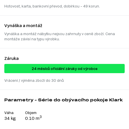
Hotovost, karta, bankovní převod, dobírkou – 49 korun.
Vynáška a montáž
Vynáška a montáž nábytku nejsou zahrnuty v ceně zboží. Cena
montáže závisí na typu výrobku.
Záruka
24 ​​​​měsíců oficiální záruky od výrobce
Vrácení / výměna zboží do 30 dnů
Parametry - Série do obývacího pokoje Klark
Váha
Objem
3
34 kg
0.10 m