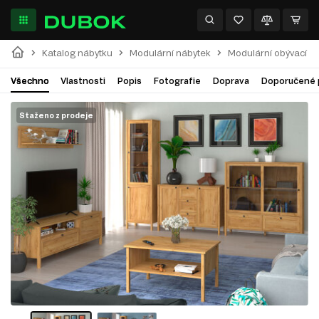
Katalog nábytku
Modulární nábytek
Modulární obývací p
Všechno
Vlastnosti
Popis
Fotografie
Doprava
Doporučené 
Staženo z prodeje