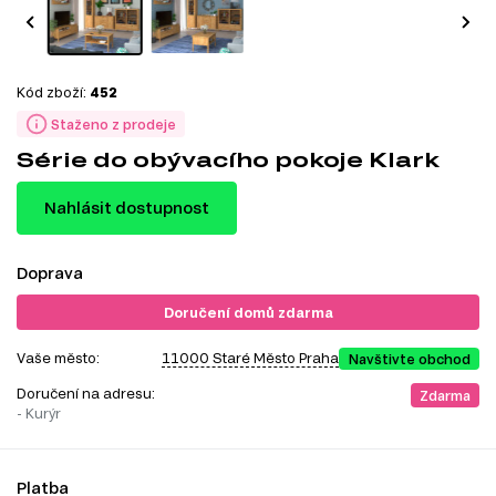
Kód zboží:
452
Staženo z prodeje
Série do obývacího pokoje Klark
Nahlásit dostupnost
Doprava
Doručení domů zdarma
Vaše město:
11000 Staré Město Praha
Navštivte obchod
Doručení na adresu:
Zdarma
- Kurýr
Platba