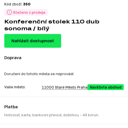
Kód zboží:
350
Staženo z prodeje
Konferenční stolek 110 dub
sonoma / bílý
Nahlásit dostupnost
Doprava
Doručení do tohoto města se neprovádí.
Vaše město:
11000 Staré Město Praha
Navštivte obchod
Platba
Hotovost, karta, bankovní převod, dobírkou – 49 korun.