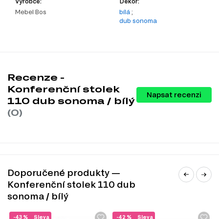
Výrobce:
Dekor:
Mebel Bos
bílá
;
dub sonoma
Recenze -
Konferenční stolek
Napsat recenzi
110 dub sonoma / bílý
(0)
Doporučené produkty —
Konferenční stolek 110 dub
sonoma / bílý
-43 %
Sleva
-42 %
Sleva