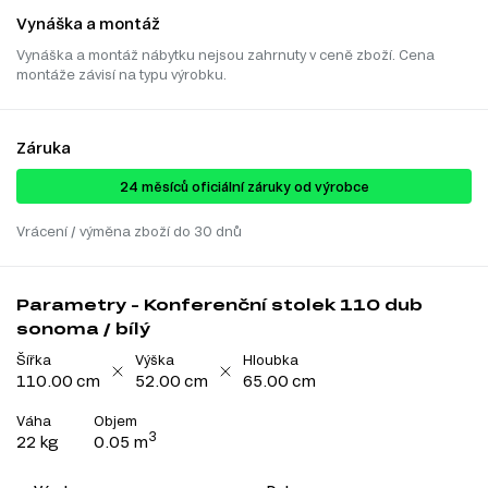
Vynáška a montáž
Vynáška a montáž nábytku nejsou zahrnuty v ceně zboží. Cena
montáže závisí na typu výrobku.
Záruka
24 ​​​​měsíců oficiální záruky od výrobce
Vrácení / výměna zboží do 30 dnů
Parametry - Konferenční stolek 110 dub
sonoma / bílý
Šířka
Výška
Hloubka
110.00 cm
52.00 cm
65.00 cm
Váha
Objem
3
22 kg
0.05 m