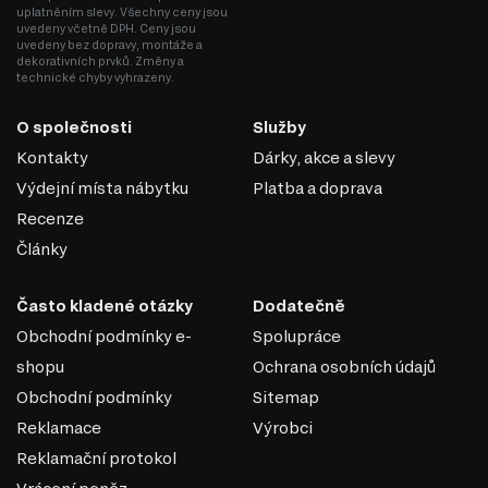
uplatněním slevy. Všechny ceny jsou
uvedeny včetně DPH. Ceny jsou
uvedeny bez dopravy, montáže a
dekorativních prvků. Změny a
technické chyby vyhrazeny.
O společnosti
Služby
Kontakty
Dárky, akce a slevy
Výdejní místa nábytku
Platba a doprava
Recenze
Články
Často kladené otázky
Dodatečně
Obchodní podmínky e-
Spolupráce
shopu
Ochrana osobních údajů
Obchodní podmínky
Sitemap
Reklamace
Výrobci
Reklamační protokol