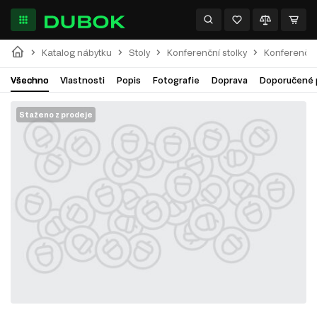
Katalog nábytku
Stoly
Konferenční stolky
Konferenční
Všechno
Vlastnosti
Popis
Fotografie
Doprava
Doporučené 
Staženo z prodeje