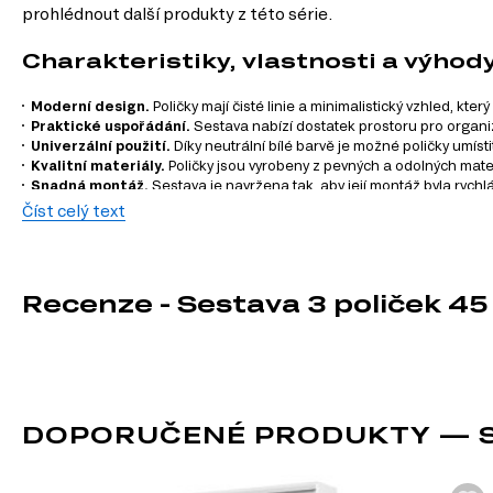
prohlédnout další produkty z této série.
Charakteristiky, vlastnosti a výhod
Moderní design.
Poličky mají čisté linie a minimalistický vzhled, kter
Praktické uspořádání.
Sestava nabízí dostatek prostoru pro organiza
Univerzální použití.
Díky neutrální bílé barvě je možné poličky umíst
Kvalitní materiály.
Poličky jsou vyrobeny z pevných a odolných mate
Snadná montáž.
Sestava je navržena tak, aby její montáž byla rychl
Číst celý text
Informace o sérii nábytku
Tento produkt je součástí modulového systému Emy, který z
Recenze - Sestava 3 poliček 45
podle svých potřeb. Zde jsou kategorie produktů, které můžet
Modulární skříně
DOPORUČENÉ PRODUKTY — SE