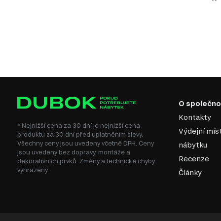
O společno
Kontakty
* Nejnižší cena za 30 dní je nejnižší cena
Výdejní mís
produktu za 30 dní před uplatněním slevy.
Všechny ceny jsou uvedeny včetně DPH. Ceny
nábytku
jsou uvedeny bez dopravy, montáže a
Recenze
dekorativních prvků. Změny a technické chyby
vyhrazeny.
Články