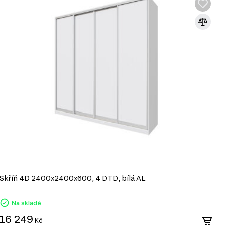
Skříň 4D 2400x2400x600, 4 DTD, bílá AL
S
Na skladě
16 249
1
Kč