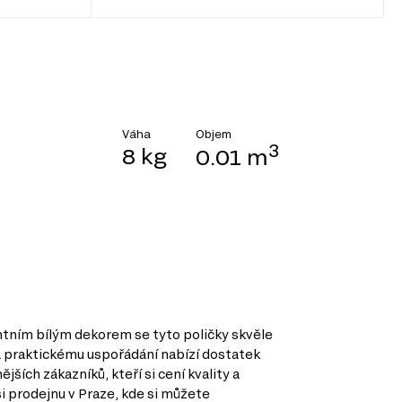
Objem
Váha
3
8 kg
0.01 m
gantním bílým dekorem se tyto poličky skvěle
 a praktickému uspořádání nabízí dostatek
ších zákazníků, kteří si cení kvality a
i prodejnu v Praze, kde si můžete