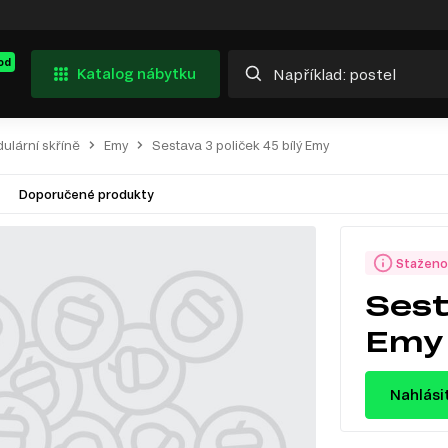
od
Katalog nábytku
ulární skříně
Emy
Sestava 3 poliček 45 bílý Emy
Doporučené produkty
Staženo
Sest
Emy
Nahlási