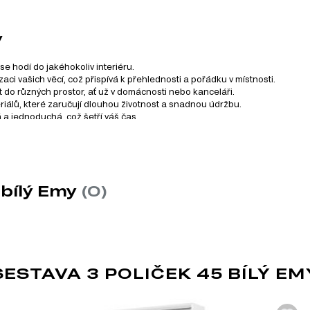
y
ý se hodí do jakéhokoliv interiéru.
ci vašich věcí, což přispívá k přehlednosti a pořádku v místnosti.
it do různých prostor, ať už v domácnosti nebo kanceláři.
riálů, které zaručují dlouhou životnost a snadnou údržbu.
á a jednoduchá, což šetří váš čas.
ahrnuje celkem 64 různých produktů. Tento systém nabízí širo
 bílý Emy
(0)
e v rámci této série najít:
STAVA 3 POLIČEK 45 BÍLÝ EM