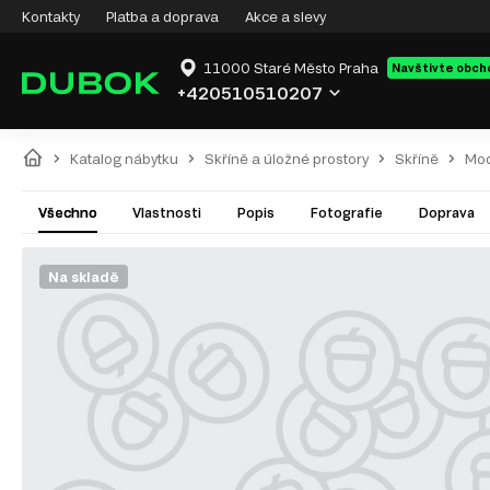
Kontakty
Platba a doprava
Akce a slevy
11000 Staré Město Praha
Navštivte obch
+420510510207
Katalog nábytku
Skříně a úložné prostory
Skříně
Mod
Všechno
Vlastnosti
Popis
Fotografie
Doprava
Na skladě