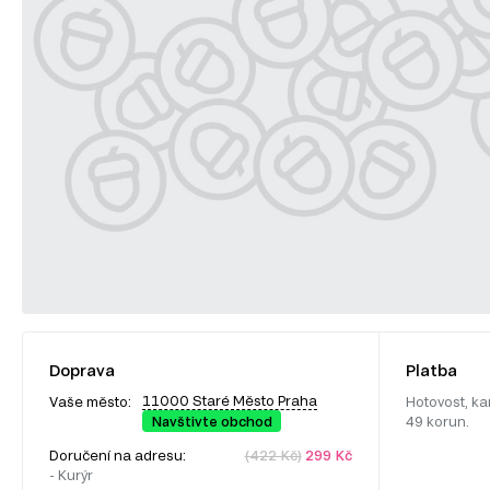
Doprava
Platba
11000 Staré Město Praha
Vaše město:
Hotovost, ka
Navštivte obchod
49 korun.
Doručení na adresu:
(422 Kč)
299 Kč
- Kurýr