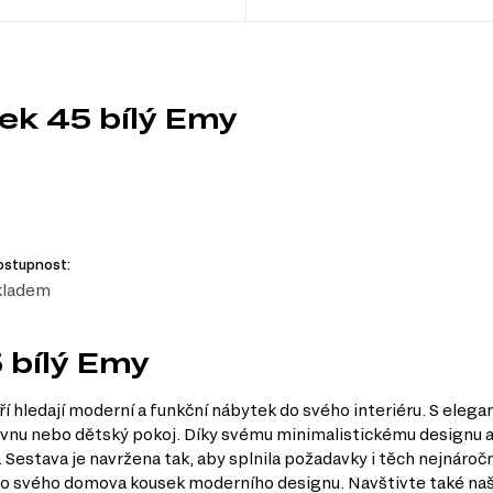
ek 45 bílý Emy
ostupnost:
kladem
 bílý Emy
eří hledají moderní a funkční nábytek do svého interiéru. S ele
acovnu nebo dětský pokoj. Díky svému minimalistickému designu
stava je navržena tak, aby splnila požadavky i těch nejnáročněj
e do svého domova kousek moderního designu. Navštivte také naš