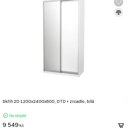
Skříň 2D 1200x2400x600, DTD + zrcadlo, bílá
Na skladě
9 549
Kč