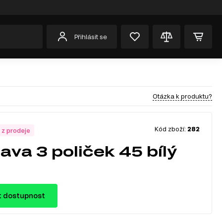
Přihlásit se
Otázka k produktu?
Kód zboží:
282
 z prodeje
ava 3 poliček 45 bílý
t dostupnost