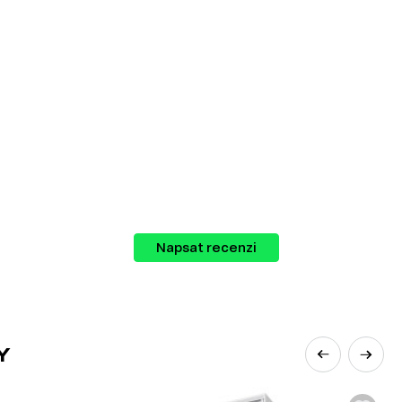
kou škálu nábytku, který můžete kombinovat
Napsat recenzi
Y