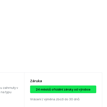
Záruka
u zahrnuty v
24 ​​​​měsíců oficiální záruky od výrobce
 na typu
Vrácení / výměna zboží do 30 dnů