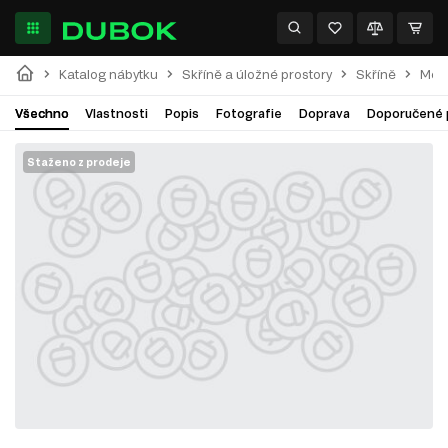
Katalog nábytku
Skříně a úložné prostory
Skříně
Modu
Všechno
Vlastnosti
Popis
Fotografie
Doprava
Doporučené 
Staženo z prodeje