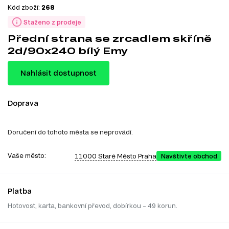
Kód zboží:
268
Staženo z prodeje
Přední strana se zrcadlem skříně
2d/90x240 bílý Emy
Nahlásit dostupnost
Doprava
Doručení do tohoto města se neprovádí.
Vaše město:
11000 Staré Město Praha
Navštivte obchod
Platba
Hotovost, karta, bankovní převod, dobírkou – 49 korun.