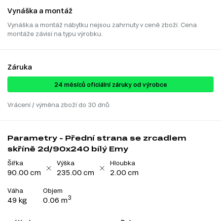
Vynáška a montáž
Vynáška a montáž nábytku nejsou zahrnuty v ceně zboží. Cena
montáže závisí na typu výrobku.
Záruka
24 ​​​​měsíců oficiální záruky od výrobce
Vrácení / výměna zboží do 30 dnů
Parametry - Přední strana se zrcadlem
skříně 2d/90x240 bílý Emy
Šířka
Výška
Hloubka
90.00 cm
235.00 cm
2.00 cm
Váha
Objem
3
49 kg
0.06 m