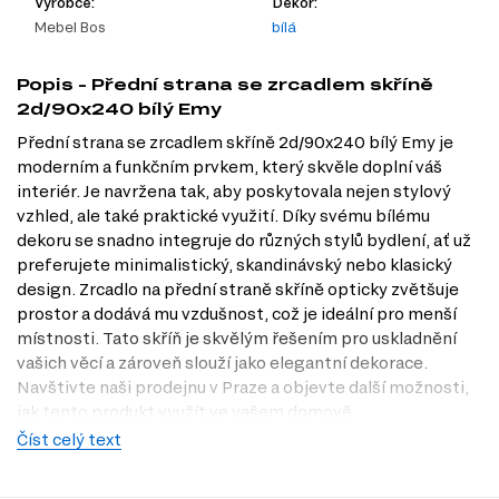
Výrobce:
Dekor:
Mebel Bos
bílá
Popis - Přední strana se zrcadlem skříně
2d/90x240 bílý Emy
Přední strana se zrcadlem skříně 2d/90x240 bílý Emy je
moderním a funkčním prvkem, který skvěle doplní váš
interiér. Je navržena tak, aby poskytovala nejen stylový
vzhled, ale také praktické využití. Díky svému bílému
dekoru se snadno integruje do různých stylů bydlení, ať už
preferujete minimalistický, skandinávský nebo klasický
design. Zrcadlo na přední straně skříně opticky zvětšuje
prostor a dodává mu vzdušnost, což je ideální pro menší
místnosti. Tato skříň je skvělým řešením pro uskladnění
vašich věcí a zároveň slouží jako elegantní dekorace.
Navštivte naši prodejnu v Praze a objevte další možnosti,
jak tento produkt využít ve vašem domově.
Číst celý text
Charakteristiky, vlastnosti a výhody
Velikost.
Šířka 90 cm, výška 235 cm a hloubka 2 cm. Tato