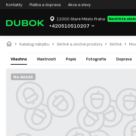
Kontakty
Platba a doprava
Akce a slevy
11000 Staré Město Praha
Navštivte obch
+420510510207
Katalog nábytku
Skříně a úložné prostory
Skříně
Mod
Všechno
Vlastnosti
Popis
Fotografie
Doprava
Na skladě