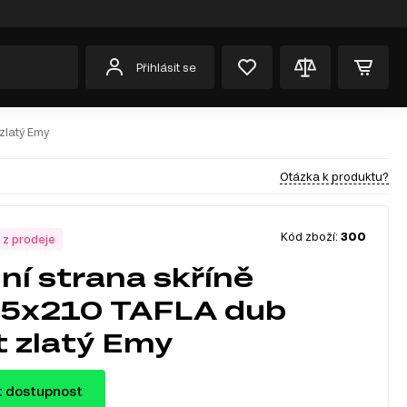
Přihlásit se
zlatý Emy
Otázka k produktu?
Kód zboží:
300
 z prodeje
ní strana skříně
45x210 TAFLA dub
t zlatý Emy
t dostupnost