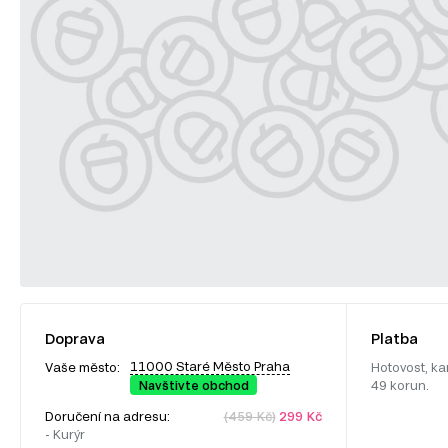
Doprava
Platba
11000 Staré Město Praha
Vaše město:
Hotovost, ka
Navštivte obchod
49 korun.
Doručení na adresu:
(459 Kč)
299 Kč
- Kurýr