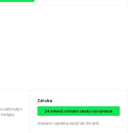
Záruka
u zahrnuty v
24 ​​​​měsíců oficiální záruky od výrobce
 na typu
Vrácení / výměna zboží do 30 dnů