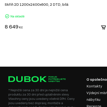
Skříň 2D 1200x2400x600, 2 DTD, bílá
Na skladě
8 649
Kč
O společno
Kontakty
* Nejnižší cena za 30 dní je nejnižší cena
Výdejní mís
produktu za 30 dní před uplatněním slevy.
Všechny ceny jsou uvedeny včetně DPH. Ceny
nábytku
jsou uvedeny bez dopravy, montáže a
Recenze