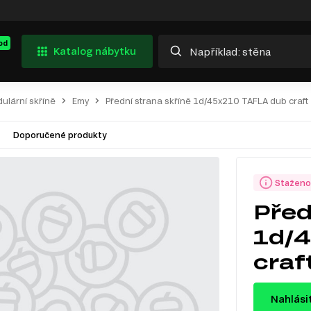
od
Katalog nábytku
ulární skříně
Emy
Přední strana skříně 1d/45x210 TAFLA dub craft 
Doporučené produkty
Staženo
Před
1d/
craf
Nahlási