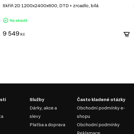
Skříň 2D 1200x2400x600, DTD + zrcadlo, bílá
Na skladě
9 549
Kč
sti
Služby
Často kladené otázky
Dárky, akce a
Obchodní podmínky e-
ta
slevy
shopu
Platba a doprava
Obchodní podmínky
Reklamace