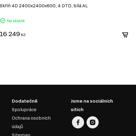
Skříň 4D 2400x2400x600, 4 DTD, bílá AL
S
Na skladě
16 249
1
Kč
Dodatečně
Jsme na sociálních
Spolupráce
sítích
Ochrana osobních
údajů
Sitemap