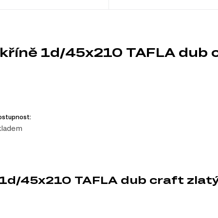
skříně 1d/45x210 TAFLA dub c
ostupnost:
kladem
ě 1d/45x210 TAFLA dub craft zla