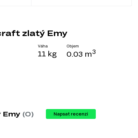
raft zlatý Emy
Objem
Váha
3
11 kg
0.03 m
tý Emy
(0)
Napsat recenzi