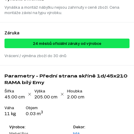
Vynáška a montáž nábytku nejsou zahrnuty v ceně zboží. Cena
montáže závisí na typu výrobku.
Záruka
24 ​​​​měsíců oficiální záruky od výrobce
Vrácení / výměna zboží do 30 dnů
Parametry - Přední strana skříně 1d/45x210
RAMA bílý Emy
Šířka
Výška
Hloubka
45.00 cm
205.00 cm
2.00 cm
Váha
Objem
3
11 kg
0.03 m
Výrobce:
Dekor:
Mebel Bos
bílá