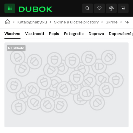
Katalog nábytku
Skříně a úložné prostory
Skříně
Modu
Všechno
Vlastnosti
Popis
Fotografie
Doprava
Doporučené 
Na skladě