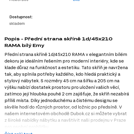
Dostupnost:
skladem
Popis - Přední strana skříně 1d/45x210
RAMA bílý Emy
Přední strana skříně 1d/45x210 RAMA v elegantním bílém
dekoru je ideálním řešením pro moderní interiéry, kde se
klade důraz na funkčnost a estetiku. Tato skříň je navržena
tak, aby splnila potřeby každého, kdo hledá praktický a
stylový nábytek. S rozměry 45 cm na šířku a 205 cm na
výšku nabízí dostatek prostoru pro uložení vašich věcí,
zatímco její hloubka pouhé 2 cm zajišťuje, že skříň nezabírá
příliš místa. Díky jednoduchému a čistému designu se
skvěle hodí do různých prostor, od ložnic po předsíně. V
našem internetovém obchodě Dubok.cz si můžete vybrat
z široké nabídky nábytku a navštívit naši prodejnu v Praze
pro osobní prohlídku.