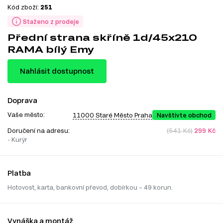
Kód zboží:
251
Staženo z prodeje
Přední strana skříně 1d/45x210
RAMA bílý Emy
Nahlásit dostupnost
Doprava
Vaše město:
11000 Staré Město Praha
Navštivte obchod
Doručení na adresu:
(541 Kč)
299 Kč
- Kurýr
Platba
Hotovost, karta, bankovní převod, dobírkou – 49 korun.
Vynáška a montáž