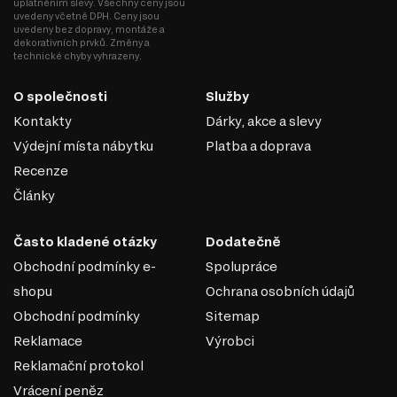
uplatněním slevy. Všechny ceny jsou
uvedeny včetně DPH. Ceny jsou
uvedeny bez dopravy, montáže a
dekorativních prvků. Změny a
technické chyby vyhrazeny.
O společnosti
Služby
Kontakty
Dárky, akce a slevy
Výdejní místa nábytku
Platba a doprava
Recenze
Články
Často kladené otázky
Dodatečně
Obchodní podmínky e-
Spolupráce
shopu
Ochrana osobních údajů
Obchodní podmínky
Sitemap
Reklamace
Výrobci
Reklamační protokol
Vrácení peněz