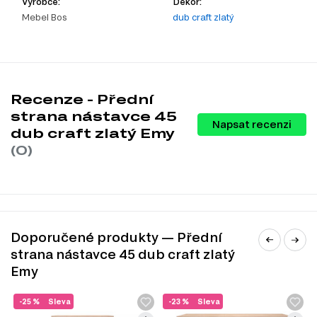
Výrobce:
Dekor:
Mebel Bos
dub craft zlatý
Recenze - Přední
strana nástavce 45
Napsat recenzi
dub craft zlatý Emy
(0)
Doporučené produkty — Přední
strana nástavce 45 dub craft zlatý
Emy
-25 %
Sleva
-23 %
Sleva