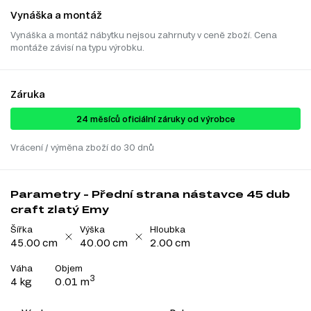
Vynáška a montáž
Vynáška a montáž nábytku nejsou zahrnuty v ceně zboží. Cena
montáže závisí na typu výrobku.
Záruka
24 ​​​​měsíců oficiální záruky od výrobce
Vrácení / výměna zboží do 30 dnů
Parametry - Přední strana nástavce 45 dub
craft zlatý Emy
Šířka
Výška
Hloubka
45.00 cm
40.00 cm
2.00 cm
Váha
Objem
3
4 kg
0.01 m