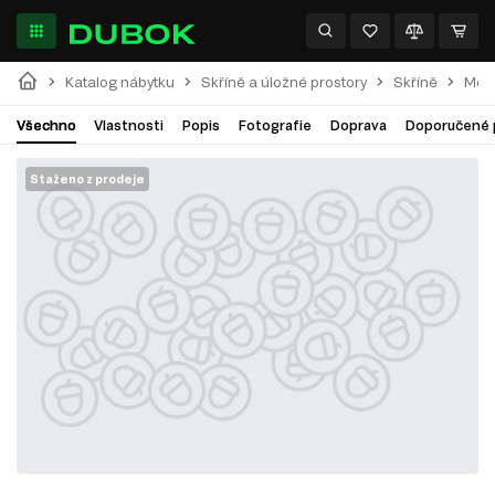
Katalog nábytku
Skříně a úložné prostory
Skříně
Modu
Všechno
Vlastnosti
Popis
Fotografie
Doprava
Doporučené 
Staženo z prodeje