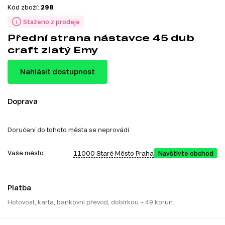
Kód zboží:
298
Staženo z prodeje
Přední strana nástavce 45 dub
craft zlatý Emy
Nahlásit dostupnost
Doprava
Doručení do tohoto města se neprovádí.
Vaše město:
11000 Staré Město Praha
Navštivte obchod
Platba
Hotovost, karta, bankovní převod, dobírkou – 49 korun.