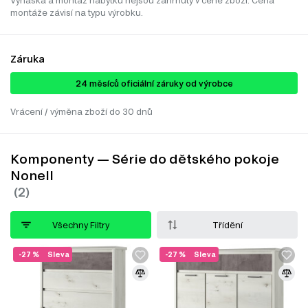
Vynáška a montáž nábytku nejsou zahrnuty v ceně zboží. Cena
montáže závisí na typu výrobku.
Záruka
24 ​​​​měsíců oficiální záruky od výrobce
Vrácení / výměna zboží do 30 dnů
Komponenty — Série do dětského pokoje
Nonell
Všechny Filtry
Třídění
-27 %
Sleva
-27 %
Sleva