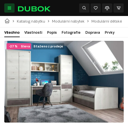
Katalog nábytku
Modulární nábytek
Modulární dětské
Všechno
Vlastnosti
Popis
Fotografie
Doprava
Prvky
-27 %
Sleva
Staženo z prodeje