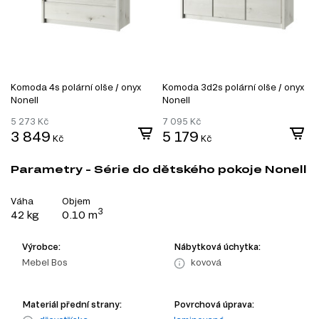
Komoda 4s polární olše / onyx
Komoda 3d2s polární olše / onyx
Nonell
Nonell
5 273
Kč
7 095
Kč
3 849
5 179
Kč
Kč
Parametry - Série do dětského pokoje Nonell
Váha
Objem
3
42 kg
0.10 m
Výrobce:
Nábytková úchytka:
Mebel Bos
kovová
Materiál přední strany:
Povrchová úprava: