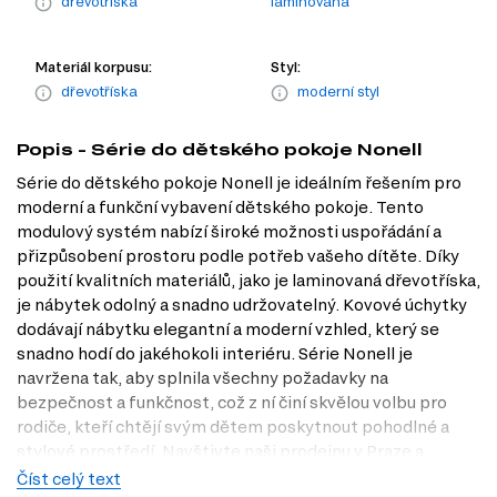
dřevotříska
laminovaná
Materiál korpusu:
Styl:
dřevotříska
moderní styl
Popis - Série do dětského pokoje Nonell
Série do dětského pokoje Nonell je ideálním řešením pro
moderní a funkční vybavení dětského pokoje. Tento
modulový systém nabízí široké možnosti uspořádání a
přizpůsobení prostoru podle potřeb vašeho dítěte. Díky
použití kvalitních materiálů, jako je laminovaná dřevotříska,
je nábytek odolný a snadno udržovatelný. Kovové úchytky
dodávají nábytku elegantní a moderní vzhled, který se
snadno hodí do jakéhokoli interiéru. Série Nonell je
navržena tak, aby splnila všechny požadavky na
bezpečnost a funkčnost, což z ní činí skvělou volbu pro
rodiče, kteří chtějí svým dětem poskytnout pohodlné a
stylové prostředí. Navštivte naši prodejnu v Praze a
objevte všechny možnosti, které vám Dubok.cz nabízí.
Číst celý text