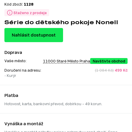
Kód zboží:
1128
Staženo z prodeje
Série do dětského pokoje Nonell
Nahlásit dostupnost
Doprava
Vaše město:
11000 Staré Město Praha
Navštivte obchod
Doručení na adresu:
(1 084 Kč)
499 Kč
- Kurýr
Platba
Hotovost, karta, bankovní převod, dobírkou – 49 korun.
Vynáška a montáž