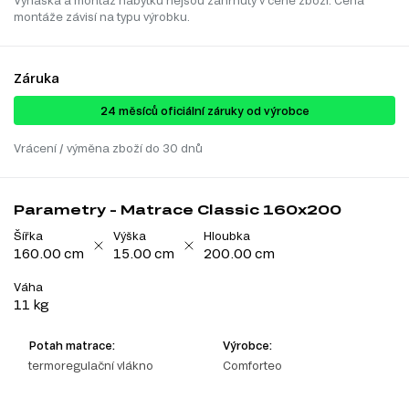
Vynáška a montáž nábytku nejsou zahrnuty v ceně zboží. Cena
montáže závisí na typu výrobku.
Záruka
24 ​​​​měsíců oficiální záruky od výrobce
Vrácení / výměna zboží do 30 dnů
Parametry - Matrace Classic 160x200
Šířka
Výška
Hloubka
160.00 cm
15.00 cm
200.00 cm
Váha
11 kg
Potah matrace:
Výrobce:
termoregulační vlákno
Comforteo