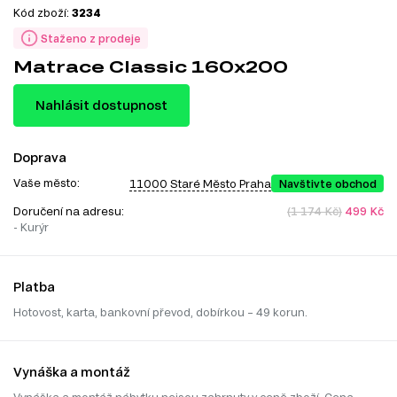
Kód zboží:
3234
Staženo z prodeje
Matrace Classic 160x200
Nahlásit dostupnost
Doprava
Vaše město:
11000 Staré Město Praha
Navštivte obchod
Doručení na adresu:
(1 174 Kč)
499 Kč
- Kurýr
Platba
Hotovost, karta, bankovní převod, dobírkou – 49 korun.
Vynáška a montáž