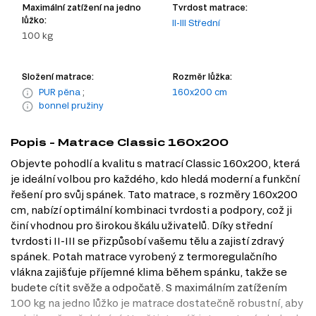
Maximální zatížení na jedno
Tvrdost matrace:
lůžko:
II-III Střední
100 kg
Složení matrace:
Rozměr lůžka:
PUR pěna
;
160x200 cm
bonnel pružiny
Popis - Matrace Classic 160x200
Objevte pohodlí a kvalitu s matrací Classic 160x200, která
je ideální volbou pro každého, kdo hledá moderní a funkční
řešení pro svůj spánek. Tato matrace, s rozměry 160x200
cm, nabízí optimální kombinaci tvrdosti a podpory, což ji
činí vhodnou pro širokou škálu uživatelů. Díky střední
tvrdosti II-III se přizpůsobí vašemu tělu a zajistí zdravý
spánek. Potah matrace vyrobený z termoregulačního
vlákna zajišťuje příjemné klima během spánku, takže se
budete cítit svěže a odpočatě. S maximálním zatížením
100 kg na jedno lůžko je matrace dostatečně robustní, aby