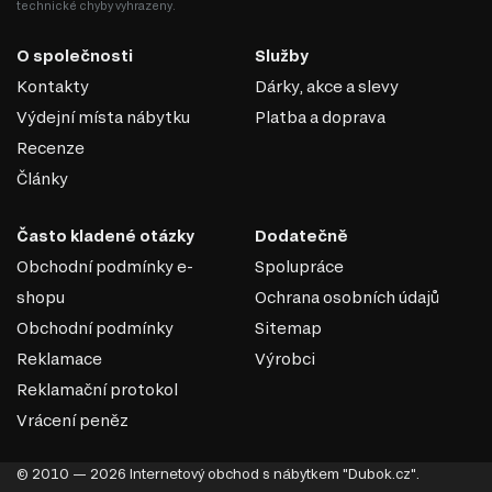
technické chyby vyhrazeny.
O společnosti
Služby
Kontakty
Dárky, akce a slevy
Výdejní místa nábytku
Platba a doprava
Recenze
Články
PUR PĚNA
Často kladené otázky
Dodatečně
Polyuretanová pěna je syntetická porézní pěna na bázi
Obchodní podmínky e-
Spolupráce
polymeru, která vytváří v matracích ortopedický efekt. V
závislosti na typu získaného polyuretanu může být
shopu
Ochrana osobních údajů
materiál tvrdý nebo měkký. Jeho výhodou je absence
Obchodní podmínky
Sitemap
pachů a alergická reakce na výrobek se může objevit jen
Reklamace
Výrobci
zřídka. Matrace PPU poskytují dobrou oporu těla během
Reklamační protokol
spánku a vytvářejí optimální podmínky pro odpočinek.
Vydrží velké denní zatížení, časem se nedeformuje, jeho
Vrácení peněz
porézní struktura umožňuje cirkulaci vzduchu uvnitř
produktu.
© 2010 — 2026 Internetový obchod s nábytkem "Dubok.cz".