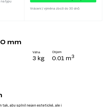
 na typu
Vrácení / výměna zboží do 30 dnů
720 mm
Objem
Váha
3
3 kg
0.01 m
m
ak, aby splnil nejen estetické, ale i