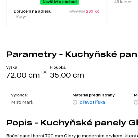
Navštivte obchod
49 korun.
Doručení na adresu:
(369 Kč)
299 Kč
- Kurýr
Parametry - Kuchyňské pane
Výška
Hloubka
72.00 cm
35.00 cm
Výrobce:
Materiál přední strany:
Ma
Miro Mark
dřevotříska
Popis - Kuchyňské panely G
Boční panel horní 720 mm Glory je moderním prvkem, který dok