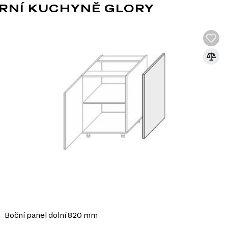
tému Modulární kuchyně Glory, který zahrnuje celkem 165 produ
RNÍ KUCHYNĚ GLORY
teriálů v nábytkářském
tlakem s přidáním
álem pro výrobu
díky své ekonomičnosti,
m nebo jiném stylu díky
bu nábytku různých tvarů a
Boční panel dolní 820 mm
i, ultrafialovému záření a