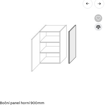
ktů. Tento systém nabízí širokou škálu
Boční panel horní 900mm
B