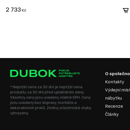
mechanickému poškození.
2 733
Ekologičnost: Moderní výrobci zajišťují minimální úroveň emisí forma
Kč
ekologickými normami.
DTD je praktickým a ekonomickým řešením v nábytkářské v
vytvářet jak standardní, tak jedinečné designové produkty.
O společno
Kontakty
* Nejnižší cena za 30 dní je nejnižší cena
Výdejní mís
produktu za 30 dní před uplatněním slevy.
Všechny ceny jsou uvedeny včetně DPH. Ceny
nábytku
jsou uvedeny bez dopravy, montáže a
Recenze
dekorativních prvků. Změny a technické chyby
vyhrazeny.
Články