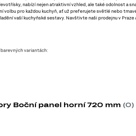
votřísky, nabízí nejen atraktivní vzhled, ale také odolnost a s
ní volbu pro každou kuchyň, ať už preferujete světlé nebo tmav
sladění vaší kuchyňské sestavy. Navštivte naši prodejnu v Praze
h barevných variantách:
y
ouhou životnost, což je ideální pro každodenní používání v kuchyni.
ory Boční panel horní 720 mm
(0)
manipuluje, přičemž si zachovává stabilitu a pevnost.
diční nebo současný styl kuchyně, boční panel Glory se přizpůsobí vašim p