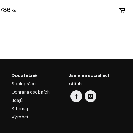
786
2
Kč
Dodatečně
Jsme na sociálních
Spolupráce
sítích
Ochrana osobních
údajů
Sitemap
Výrobci