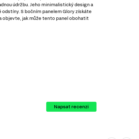
nadnou údržbu. Jeho minimalistický design a
é odstíny. S bočním panelem Glory získáte
 a objevte, jak může tento panel obohatit
Napsat recenzi
otřebám.