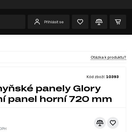
Přihlásit se
Otázka k produktu?
Kód zboží:
10393
yňské panely Glory
í panel horní 720 mm
 DPH