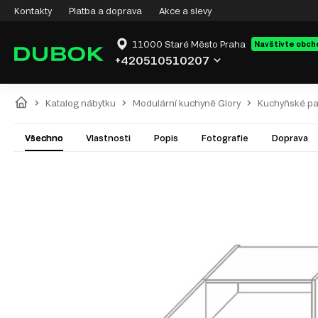
Kontakty
Platba a doprava
Akce a slevy
11000 Staré Město Praha
Navštivte obch
+420510510207
Katalog nábytku
Modulární kuchyně Glory
Kuchyňské pa
Všechno
Vlastnosti
Popis
Fotografie
Doprava