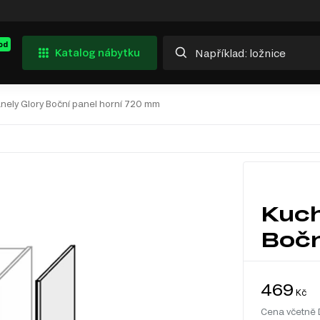
od
Katalog nábytku
nely Glory Boční panel horní 720 mm
Kuch
Bočn
469
Kč
Cena včetně