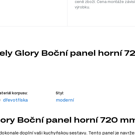
ceně zboží. Cena montáže závisí
výrobku.
ly Glory Boční panel horní 
teriál korpusu:
Styl:
dřevotříska
moderní
lory Boční panel horní 720 m
onale doplní vaši kuchyňskou sestavu. Tento panel je navržen t