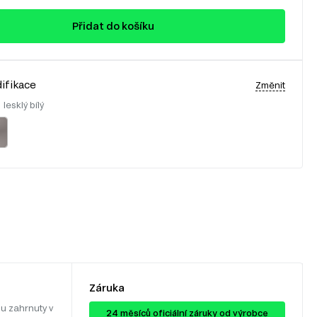
Přidat do košíku
ifikace
Změnit
:
lesklý bílý
Záruka
u zahrnuty v
24 ​​​​měsíců oficiální záruky od výrobce