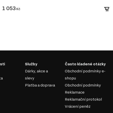
1 053
ldehydu v souladu s
Kč
ýrobě, které umožňuje
sti
Služby
Často kladené otázky
Dárky, akce a
Obchodní podmínky e-
ta
slevy
shopu
Platba a doprava
Obchodní podmínky
Reklamace
Reklamační protokol
Vrácení peněz