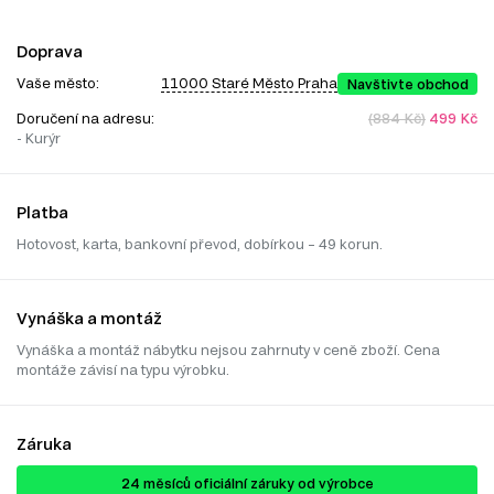
Doprava
Vaše město:
11000 Staré Město Praha
Navštivte obchod
Doručení na adresu:
(884 Kč)
499 Kč
- Kurýr
Platba
Hotovost, karta, bankovní převod, dobírkou – 49 korun.
Vynáška a montáž
Vynáška a montáž nábytku nejsou zahrnuty v ceně zboží. Cena
montáže závisí na typu výrobku.
Záruka
24 ​​​​měsíců oficiální záruky od výrobce