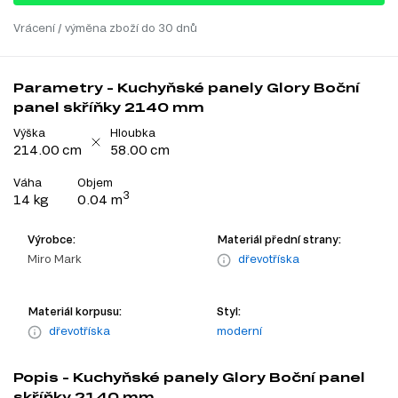
Vrácení / výměna zboží do 30 dnů
Parametry - Kuchyňské panely Glory Boční
panel skříňky 2140 mm
Výška
Hloubka
214.00 cm
58.00 cm
Váha
Objem
3
14 kg
0.04 m
Výrobce:
Materiál přední strany:
Miro Mark
dřevotříska
Materiál korpusu:
Styl:
dřevotříska
moderní
Popis - Kuchyňské panely Glory Boční panel
skříňky 2140 mm