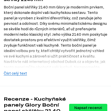
Boční panel skříňky 2140 mm Glory je moderním prvkem,
který dokonale doplní vaši kuchyňskou sestavu. Tento
panel je vyroben z kvalitní dřevotřísky, což zaručuje jeho
pevnost a odolnost. Díky svému minimalistickému designu
se skvěle hodí do různých interiérů, ať už preferujete
moderní nebo klasický styl. Jeho výška 2140 mm poskytuje
dostatek prostoru pro efektivní využití skříňky, čímž
zvyšuje funkčnost vaší kuchyně. Tento boční panel je
ideální volbou pro ty, kteří chtějí vytvořit jednotný vzhled
ve své kuchyni a zároveň si užít praktičnost a kvalitu.
Navštivte náš internetový obchod Dubok.cz a objevte, jak
tento panel může obohatit vaši kuchyň. Nezapomeňte
také navštívit naši prodejnu v Praze, kde si můžete
Číst celý text
prohlédnout naše produkty na vlastní oči.
Dostupné modifikace produktu
Boční panel skříňky Glory je dostupný v několika
Recenze - Kuchyňské
atraktivních barevných variantách, které vám umožní
panely Glory Boční
přizpůsobit si vzhled vaší kuchyně podle vlastních
Napsat recenzi
panel skříňky 2140