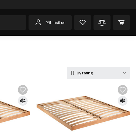
Přihlásit se
By rating