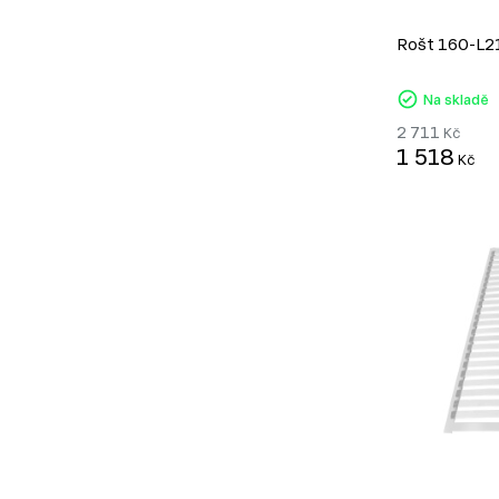
Rošt 160-L2
Na skladě
2 711
Kč
1 518
Kč