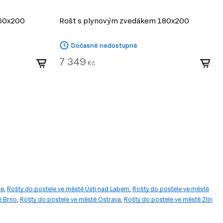
160x200
Rošt s plynovým zvedákem 180x200
Dočasně nedostupné
7 349
Kč
ce
,
Rošty do postele ve městě Ústí nad Labem
,
Rošty do postele ve městě
ě Brno
,
Rošty do postele ve městě Ostrava
,
Rošty do postele ve městě Zlín