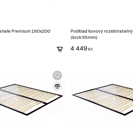
ostele Premium 160x200
Podklad kovový rozebírateln
(krok 65mm)
4 449
Kč