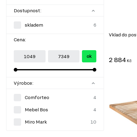
Dostupnost:
skladem
Vklad do po
Cena:
ok
2 884
Kč
Výrobce:
Comforteo
Mebel Bos
Miro Mark