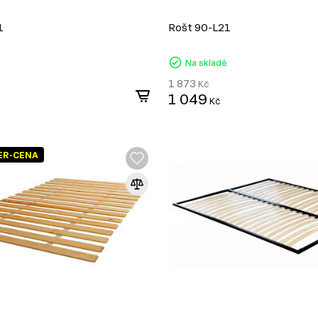
1
Rošt 90-L21
Na skladě
1 873
Kč
1 049
Kč
ER-CENA