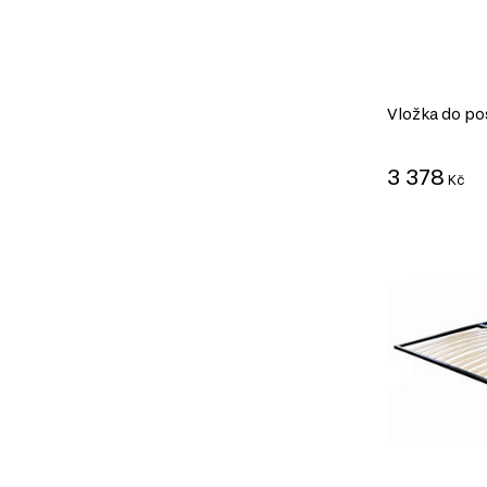
Vložka do p
3 378
Kč