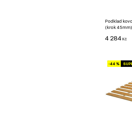
Podklad kovo
(krok 45mm)
4 284
Kč
-44 %
SUP