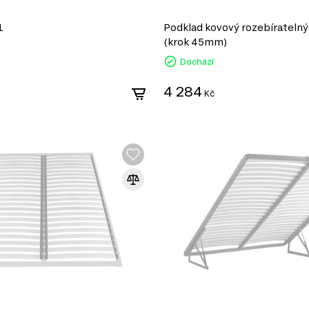
1
Podklad kovový rozebírateln
(krok 45mm)
Dochází
4 284
Kč