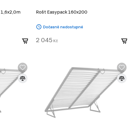
ý 1,6x2,0m
Rošt Easypack 160x200
Dočasně nedostupné
2 045
Kč