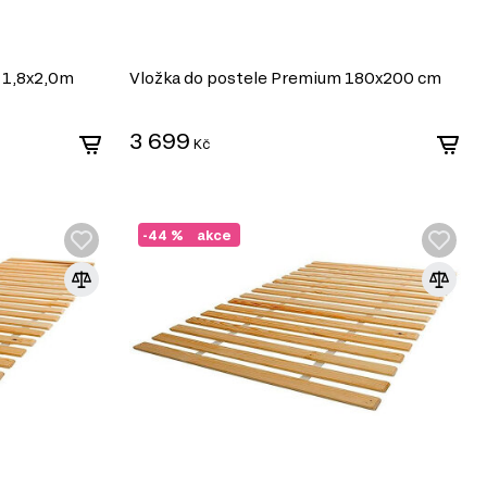
ý 1,8x2,0m
Vložka do postele Premium 180x200 cm
3 699
Kč
-44 %
akce