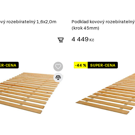
vý rozebíratelný 1,6x2,0m
Podklad kovový rozebírateln
(krok 45mm)
4 449
Kč
ER-CENA
-44 %
SUPER-CENA