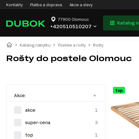
Kontakty
Platba a doprava
Akce a slevy
77900 Olomouc
Katalog 
+420510510207
Katalog nábytku
Postele a rošty
Rošty
Rošty do postele Olomouc
top
Akce:
akce
super-cena
top