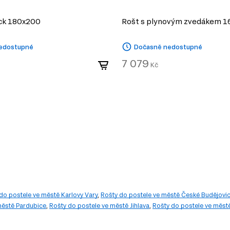
ck 180x200
Rošt s plynovým zvedákem 
edostupné
Dočasně nedostupné
7 079
Kč
do postele ve městě Karlovy Vary
,
Rošty do postele ve městě České Budějovi
městě Pardubice
,
Rošty do postele ve městě Jihlava
,
Rošty do postele ve měst