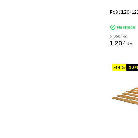
Rošt 120-L2
Na skladě
2 293
Kč
1 284
Kč
-44 %
SUP