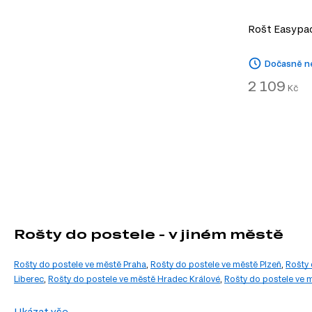
Rošt Easypa
Dočasně n
2 109
Kč
Rošty do postele - v jiném městě
Rošty do postele ve městě Praha
,
Rošty do postele ve městě Plzeň
,
Rošty 
Liberec
,
Rošty do postele ve městě Hradec Králové
,
Rošty do postele ve 
Ukázat vše