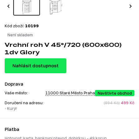
Kód zboží:
10199
Není skladem
Vrchní roh V 45°/720 (600x600)
1dv Glory
Nahlásit dostupnost
Doprava
Vaše město:
11000 Staré Město Praha
Navštivte obchod
Doručení na adresu:
(894 Kč)
499 Kč
- Kurýr
Platba
Hotovost, karta, bankovní převod, dobírkou – 49 korun.