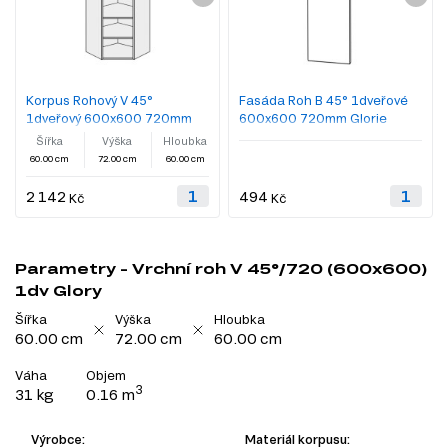
Korpus Rohový V 45°
Fasáda Roh B 45° 1dveřové
1dveřový 600x600 720mm
600x600 720mm Glorie
Šířka
Výška
Hloubka
60.00 cm
72.00 cm
60.00 cm
2 142
494
Kč
Kč
Parametry - Vrchní roh V 45°/720 (600x600)
1dv Glory
Šířka
Výška
Hloubka
60.00 cm
72.00 cm
60.00 cm
Váha
Objem
3
31 kg
0.16 m
Výrobce:
Materiál korpusu: