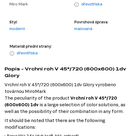
Miro Mark
dřevotříska
Styl:
Povrchová úprava:
moderní
malovaná
Materiál přední strany:
dřevotříska
Popis - Vrchní roh V 45°/720 (600x600) 1dv
Glory
Vrchní roh V 45°/720 (600x600) 1dv Glory vyrobeno
továrnou MiroMark
The peculiarity of the product
Vrchní roh V 45°/720
(600x600) 1dv
is a large selection of color solutions, as
well as the possibility of their combination in any form.
It should be noted that there are the following
modifications:
Barva těla 3 Ks (dub kraft, bílá, antracit)