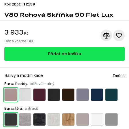
Kód zboží:
12139
V80 Rohová Skříňka 90 Flet Lux
3 933
Kč
Cena včetně DPH
Přidat do košíku
Barvy a modifikace
Změnit
Barva fasády:
béžová matný
Barva těla:
antracit