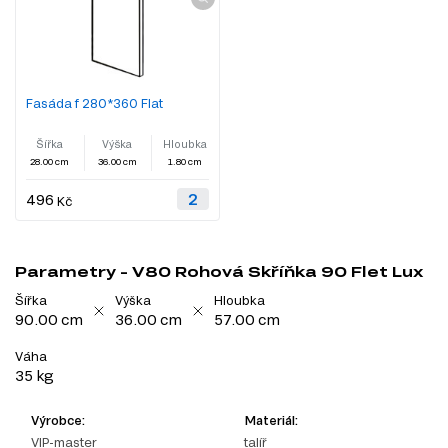
Fasáda f 280*360 Flat
Šířka
Výška
Hloubka
28.00 cm
36.00 cm
1.80 cm
496
Kč
Parametry - V80 Rohová Skříňka 90 Flet Lux
Šířka
Výška
Hloubka
90.00 cm
36.00 cm
57.00 cm
Váha
35 kg
Výrobce:
Materiál:
VIP-master
talíř