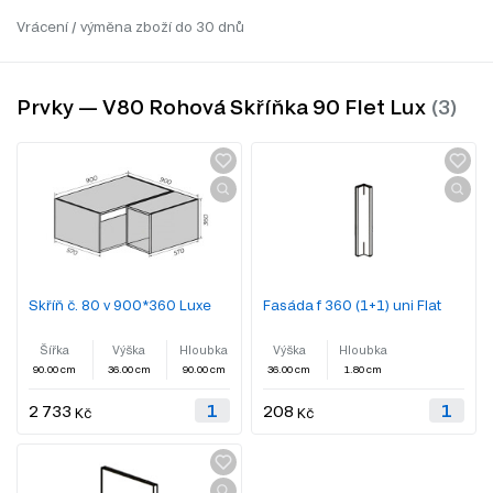
Vrácení / výměna zboží do 30 dnů
Prvky — V80 Rohová Skříňka 90 Flet Lux
Skříň č. 80 v 900*360 Luxe
Fasáda f 360 (1+1) uni Flat
Šířka
Výška
Hloubka
Výška
Hloubka
90.00 cm
36.00 cm
90.00 cm
36.00 cm
1.80 cm
2 733
208
Kč
Kč