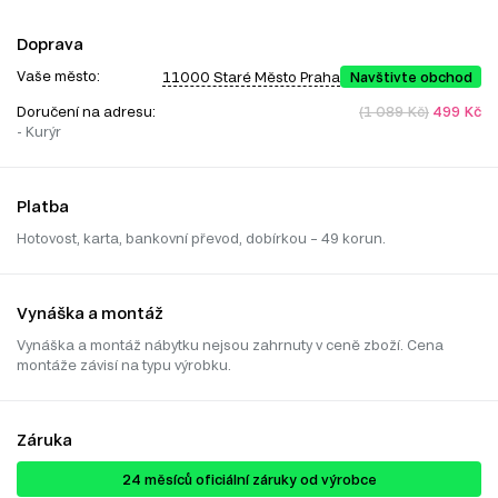
Doprava
Vaše město:
11000 Staré Město Praha
Navštivte obchod
Doručení na adresu:
(1 089 Kč)
499 Kč
- Kurýr
Platba
Hotovost, karta, bankovní převod, dobírkou – 49 korun.
Vynáška a montáž
Vynáška a montáž nábytku nejsou zahrnuty v ceně zboží. Cena
montáže závisí na typu výrobku.
Záruka
24 ​​​​měsíců oficiální záruky od výrobce