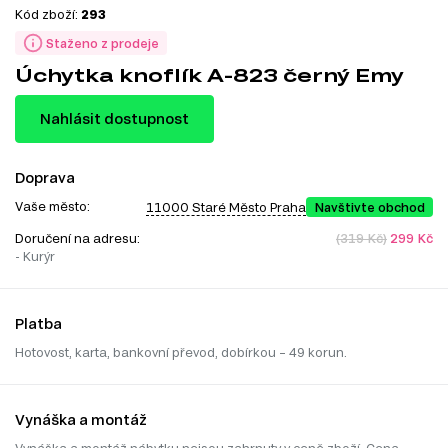
Kód zboží:
293
Staženo z prodeje
Úchytka knoflík A-823 černý Emy
Nahlásit dostupnost
Doprava
Vaše město:
11000 Staré Město Praha
Navštivte obchod
Doručení na adresu:
(319 Kč)
299 Kč
- Kurýr
Platba
Hotovost, karta, bankovní převod, dobírkou – 49 korun.
Vynáška a montáž