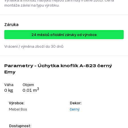
Vynáška a montáž nábytku nejsou zahrnuty v ceně zboží. Cena
montáže závisí na typu výrobku.
Záruka
24 ​​​​měsíců oficiální záruky od výrobce
Vrácení / výměna zboží do 30 dnů
Parametry - Úchytka knoflík A-823 černý
Emy
Váha
Objem
3
0 kg
0.01 m
Výrobce:
Dekor:
Mebel Bos
černý
Dostupnost: