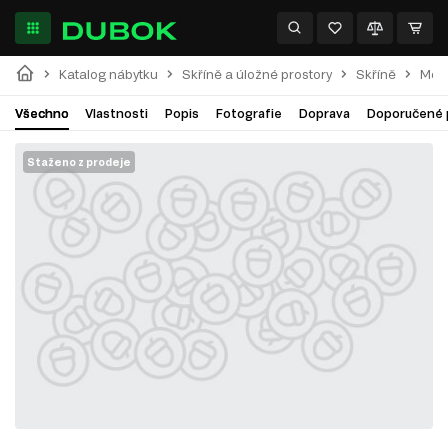
Katalog nábytku
Skříně a úložné prostory
Skříně
Modu
Všechno
Vlastnosti
Popis
Fotografie
Doprava
Doporučené 
Staženo z prodeje