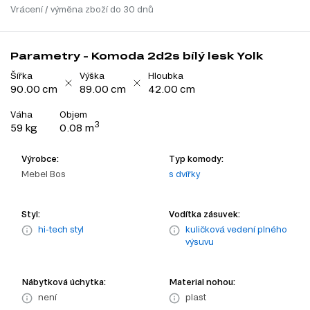
Vrácení / výměna zboží do 30 dnů
Parametry - Komoda 2d2s bílý lesk Yolk
Šířka
Výška
Hloubka
90.00 cm
89.00 cm
42.00 cm
Váha
Objem
3
59 kg
0.08 m
Výrobce:
Typ komody:
Mebel Bos
s dvířky
Styl:
Vodítka zásuvek:
hi-tech styl
kuličková vedení plného
výsuvu
Nábytková úchytka:
Material nohou:
není
plast