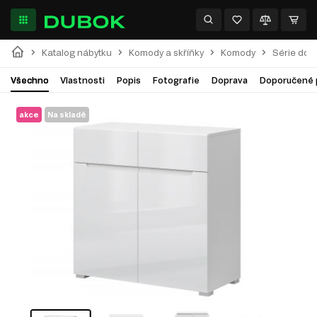
Katalog nábytku
Komody a skříňky
Komody
Série do o
Všechno
Vlastnosti
Popis
Fotografie
Doprava
Doporučené 
akce
Na skladě