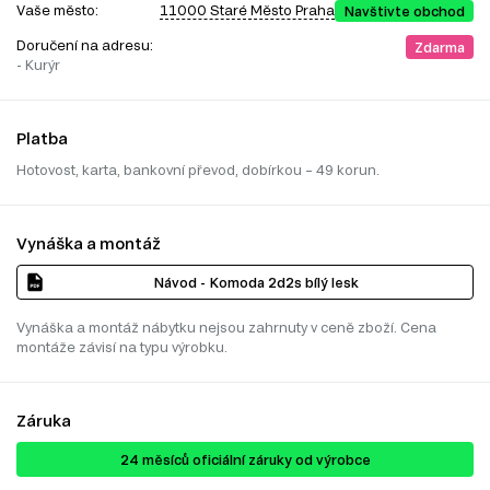
Vaše město:
11000 Staré Město Praha
Navštivte obchod
Doručení na adresu:
Zdarma
- Kurýr
Platba
Hotovost, karta, bankovní převod, dobírkou – 49 korun.
Vynáška a montáž
Návod - Komoda 2d2s bílý lesk
Vynáška a montáž nábytku nejsou zahrnuty v ceně zboží. Cena
montáže závisí na typu výrobku.
Záruka
24 ​​​​měsíců oficiální záruky od výrobce