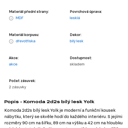
Materiál přední strany:
Povrchová úprava:
MDF
lesklá
Materiál korpusu:
Dekor:
dřevotříska
bílý lesk
Akce:
Dostupnost:
akce
skladem
Počet zásuvek:
2 zásuvky
Popis - Komoda 2d2s bílý lesk Yolk
Komoda 2d2s bílý lesk Yolk je moderní a funkční kousek
nábytku, který se skvěle hodí do každého interiéru. S jejími
rozměry 90 cm na šířku, 89 cm na výšku a 42 cm na hloubku