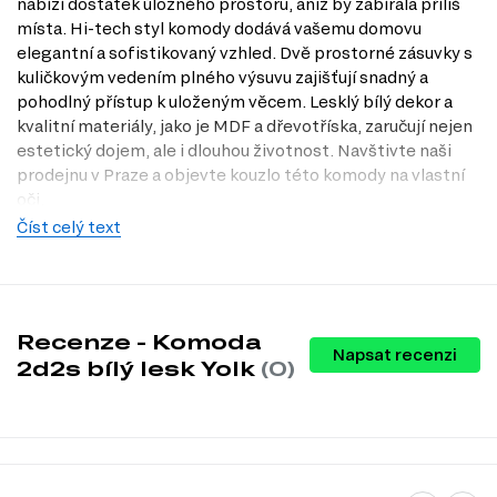
nabízí dostatek úložného prostoru, aniž by zabírala příliš
místa. Hi-tech styl komody dodává vašemu domovu
elegantní a sofistikovaný vzhled. Dvě prostorné zásuvky s
kuličkovým vedením plného výsuvu zajišťují snadný a
pohodlný přístup k uloženým věcem. Lesklý bílý dekor a
kvalitní materiály, jako je MDF a dřevotříska, zaručují nejen
estetický dojem, ale i dlouhou životnost. Navštivte naši
prodejnu v Praze a objevte kouzlo této komody na vlastní
oči.
Číst celý text
Charakteristiky, vlastnosti a výhody
Moderní design.
Díky hi-tech stylu se komoda stává výrazným
prvkem vašeho interiéru.
Praktické rozměry.
S šířkou 90 cm a hloubkou 42 cm se snadno
vejde do různých prostorů, ideální pro menší byty.
Recenze - Komoda
Napsat recenzi
Prostorné zásuvky.
Dvě zásuvky s plným výsuvem poskytují
2d2s bílý lesk Yolk
(0)
dostatek místa pro uskladnění věcí a snadný přístup k nim.
Lesklý povrch.
Lesklá úprava dodává komodě elegantní vzhled a
snadno se udržuje v čistotě.
Odolné materiály.
Kombinace MDF a dřevotřísky zajišťuje vysokou
kvalitu a dlouhou životnost produktu.
Bezúchytkový design.
Minimalistický vzhled bez úchytky přispívá k
modernímu a čistému vzhledu komody.