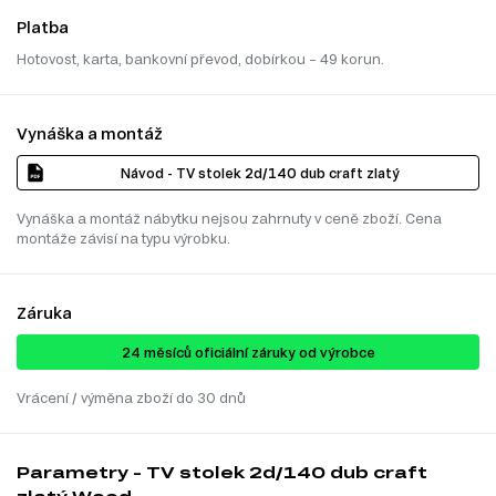
Platba
Hotovost, karta, bankovní převod, dobírkou – 49 korun.
Vynáška a montáž
Návod - TV stolek 2d/140 dub craft zlatý
Vynáška a montáž nábytku nejsou zahrnuty v ceně zboží. Cena
montáže závisí na typu výrobku.
Záruka
24 ​​​​měsíců oficiální záruky od výrobce
Vrácení / výměna zboží do 30 dnů
Parametry - TV stolek 2d/140 dub craft