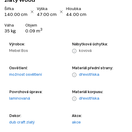
zlatý Wood
Šířka
Výška
Hloubka
140.00 cm
47.00 cm
44.00 cm
Váha
Objem
3
35 kg
0.09 m
Výrobce:
Nábytková úchytka:
Mebel Bos
kovová
Osvětlení:
Materiál přední strany:
možnost osvětlení
dřevotříska
Povrchová úprava:
Materiál korpusu:
laminovaná
dřevotříska
Dekor:
Akce:
dub craft zlatý
akce