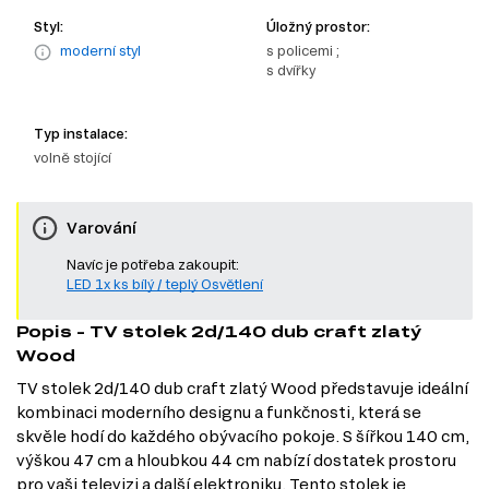
Styl:
Úložný prostor:
moderní styl
s policemi ;
s dvířky
Typ instalace:
volně stojící
Varování
Navíc je potřeba zakoupit:
LED 1x ks bílý / teplý Osvětlení
Popis - TV stolek 2d/140 dub craft zlatý
Wood
TV stolek 2d/140 dub craft zlatý Wood představuje ideální
kombinaci moderního designu a funkčnosti, která se
skvěle hodí do každého obývacího pokoje. S šířkou 140 cm,
výškou 47 cm a hloubkou 44 cm nabízí dostatek prostoru
pro vaši televizi a další elektroniku. Tento stolek je