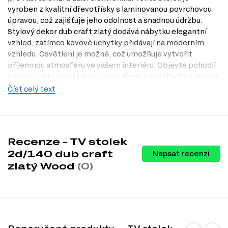
vyroben z kvalitní dřevotřísky s laminovanou povrchovou
úpravou, což zajišťuje jeho odolnost a snadnou údržbu.
Stylový dekor dub craft zlatý dodává nábytku elegantní
vzhled, zatímco kovové úchytky přidávají na moderním
vzhledu. Osvětlení je možné, což umožňuje vytvořit
příjemnou atmosféru ve vašem interiéru. Objevte pohodlí
a styl s tímto praktickým TV stolkem z nabídky Dubok.cz a
navštivte naši prodejnu v Praze pro osobní prohlídku.
Číst celý text
Charakteristiky, vlastnosti a výhody
Moderní design.
Dokonale se hodí do současných interiérů a
dodává prostoru šmrnc.
Recenze - TV stolek
Prostorově úsporné rozměry.
S rozměry 140x47x44 cm se
snadno vejde i do menších obývacích pokojů.
2d/140 dub craft
Napsat recenzi
Kvalitní materiály.
Dřevotříska s laminovanou úpravou zajišťuje
zlatý Wood
(0)
dlouhou životnost a odolnost proti poškrábání.
Praktický úložný prostor.
S policemi a dvířky nabízí dostatek
místa pro vaše zařízení a další drobnosti.
Možnost osvětlení.
Osvětlení přidává na atraktivitě a vytváří
příjemnou atmosféru.
Informace o sérii nábytku