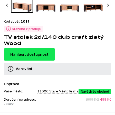
Kód zboží:
1017
Staženo z prodeje
TV stolek 2d/140 dub craft zlatý
Wood
Nahlásit dostupnost
Varování
Doprava
Vaše město:
11000 Staré Město Praha
Navštivte obchod
Doručení na adresu:
(999 Kč)
499 Kč
- Kurýr