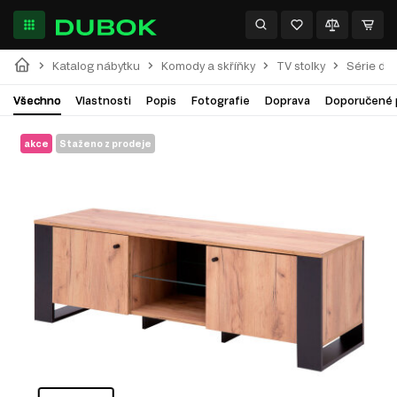
Katalog nábytku
Komody a skříňky
TV stolky
Série do
Všechno
Vlastnosti
Popis
Fotografie
Doprava
Doporučené 
akce
Staženo z prodeje