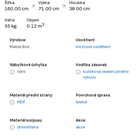
Šířka
Výška
Hloubka
160.00 cm
71.00 cm
38.00 cm
Váha
Objem
3
55 kg
0.12 m
Výrobce:
Osvětlení:
Mebel Bos
možnost osvětlení
Nábytková úchytka:
Vodítka zásuvek:
není
kuličková vedení plného
výsuvu
Materiál přední strany:
Povrchová úprava:
MDF
lesklá
Materiál korpusu:
Akce:
dřevotříska
akce