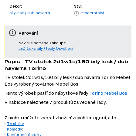
Dekor:
Styl:
bílý lesk / dub navarra
moderní styl
Varování
Navíc je potřeba zakoupit:
LED 1x ks bílý / teplý Osvětlení
Popis - TV stolek 2d1w1s/160 bílý lesk / dub
navarra Torino
TV stolek 2d1w1s/160 bílý lesk / dub navarra Torino Mebel
Bos vyrobený továrnou Mebel Bos
Tento výrobek patří do nábytkové řady
Torino Mebel Bos
.
V nabídce naleznete 7 produktů z uvedené řady.
Z nich si můžete vybrat zboží různých kategorií, a to:
TV stolky
;
Komody
;
Konferenční stolky
;