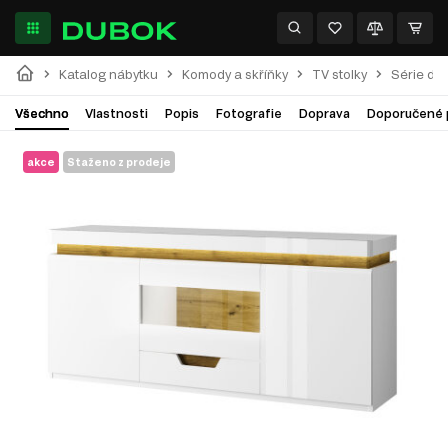
Katalog nábytku
Komody a skříňky
TV stolky
Série do
Všechno
Vlastnosti
Popis
Fotografie
Doprava
Doporučené 
akce
Staženo z prodeje