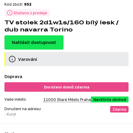
Kód zboží:
952
Staženo z prodeje
TV stolek 2d1w1s/160 bílý lesk /
dub navarra Torino
Nahlásit dostupnost
Varování
Doprava
Doručení domů zdarma
Vaše město:
11000 Staré Město Praha
Navštivte obchod
Doručení na adresu:
Zdarma
- Kurýr