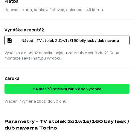
Platba
Hotovost, karta, bankovní převod, dobírkou – 49 korun.
Vynáška a montáž
Návod - TV stolek 2d1w1s/160 bílý lesk / dub navarra
Vynáška a montáž nábytku nejsou zahrnuty v ceně zboží. Cena
montáže závisí na typu výrobku.
Záruka
24 ​​​​měsíců oficiální záruky od výrobce
Vrácení / výměna zboží do 30 dnů
Parametry - TV stolek 2d1w1s/160 bílý lesk /
dub navarra Torino