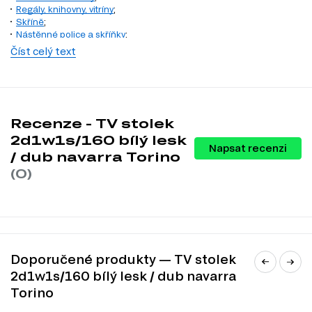
Regály, knihovny, vitríny
;
Skříně
;
Nástěnné police a skříňky
;
Číst celý text
Recenze - TV stolek
2d1w1s/160 bílý lesk
Napsat recenzi
/ dub navarra Torino
(0)
KULIČKOVÁ VEDENÍ PLNÉHO
Doporučené produkty — TV stolek
VÝSUVU
2d1w1s/160 bílý lesk / dub navarra
Torino
Telescopické plně výsuvné vedení jsou mechanismy, které
umožňují plné vysunutí zásuvek, polic nebo jiných