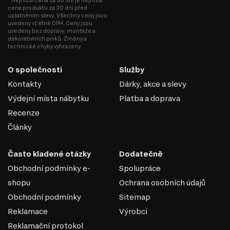
* Nejnižší cena za 30 dní je nejnižší
cena produktu za 30 dní před
uplatněním slevy. Všechny ceny jsou
uvedeny včetně DPH. Ceny jsou
uvedeny bez dopravy, montáže a
dekorativních prvků. Změny a
technické chyby vyhrazeny.
O společnosti
Služby
Kontakty
Dárky, akce a slevy
Výdejní místa nábytku
Platba a doprava
Recenze
Články
MDF
Často kladené otázky
Dodatečně
MDF je jedním z nejoblíbenějších materiálů v
nábytkářském průmyslu. Vyrábí se z dřevěných vláken
Obchodní podmínky e-
Spolupráce
lisováním pod vysokým tlakem a teplotou za přidání
shopu
Ochrana osobních údajů
speciálních pryskyřic. Díky svým vlastnostem se MDF
Obchodní podmínky
Sitemap
používá k výrobě korpusového nábytku, dvířek,
Reklamace
Výrobci
dekorativních panelů a dalších interiérových prvků.
Reklamační protokol
Vlastnosti MDF: