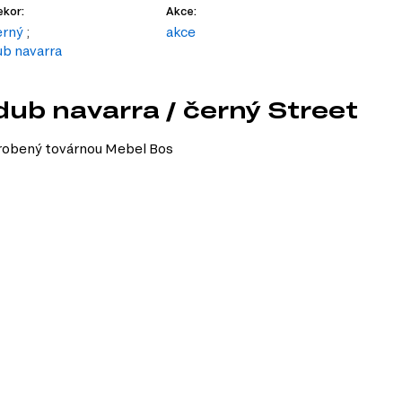
kor:
Akce:
erný
;
akce
ub navarra
dub navarra / černý Street
yrobený továrnou Mebel Bos
LOFT