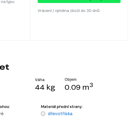
 na typu
Vrácení / výměna zboží do 30 dnů
et
Objem
Váha
3
44 kg
0.09 m
nohou:
Materiál přední strany:
vé
dřevotříska