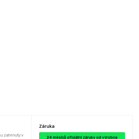
Záruka
u zahrnuty v
24 ​​​​měsíců oficiální záruky od výrobce