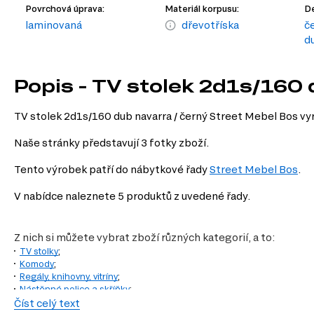
Povrchová úprava:
Materiál korpusu:
De
laminovaná
dřevotříska
č
d
Popis - TV stolek 2d1s/160 
TV stolek 2d1s/160 dub navarra / černý Street Mebel Bos v
Naše stránky představují 3 fotky zboží.
Tento výrobek patří do nábytkové řady
Street Mebel Bos
.
V nabídce naleznete 5 produktů z uvedené řady.
Z nich si můžete vybrat zboží různých kategorií, a to:
TV stolky
;
Komody
;
Regály, knihovny, vitríny
;
Nástěnné police a skříňky
;
Číst celý text