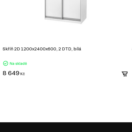
VÝSUVU
možňují plné vysunutí
vení za hranice korpusu.
 což umožňuje přístup do
Skříň 2D 1200x2400x600, 2 DTD, bílá
Na skladě
ož poskytuje přístup k celému
8 649
Kč
níku, což umožňuje snášet
ynulý a tichý pohyb.
životnost i při intenzivním
 které zajišťují automatické
 stisknutím.
y je potřebný maximální
dy.