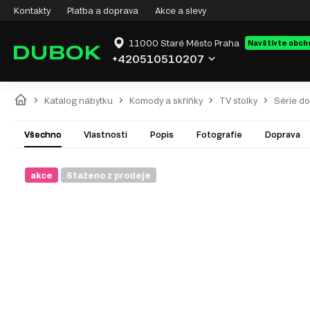
Kontakty
Platba a doprava
Akce a slevy
11000 Staré Město Praha
Navštivte obch
+420510510207
Katalog nábytku
Komody a skříňky
TV stolky
Série do
Všechno
Vlastnosti
Popis
Fotografie
Doprava
akce
Staženo z prodeje