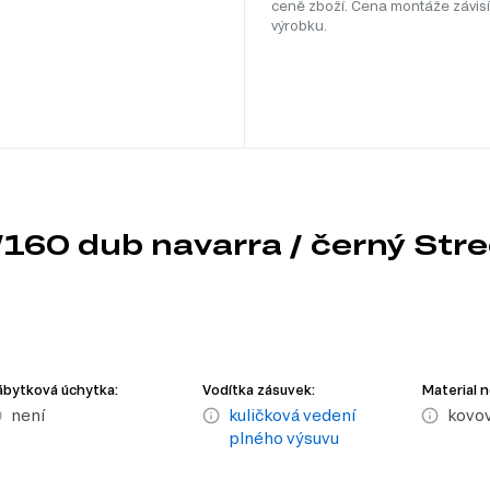
ceně zboží. Cena montáže závisí
výrobku.
/160 dub navarra / černý Stre
bytková úchytka:
Vodítka zásuvek:
Material 
není
kuličková vedení
kovo
plného výsuvu