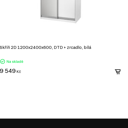
Skříň 2D 1200x2400x600, DTD + zrcadlo, bílá
S
Na skladě
9 549
1
Kč