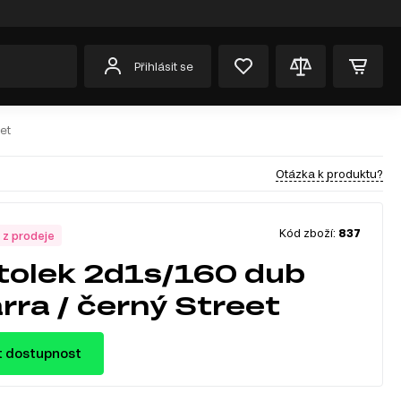
Přihlásit se
et
Otázka k produktu?
Kód zboží:
837
 z prodeje
tolek 2d1s/160 dub
rra / černý Street
t dostupnost