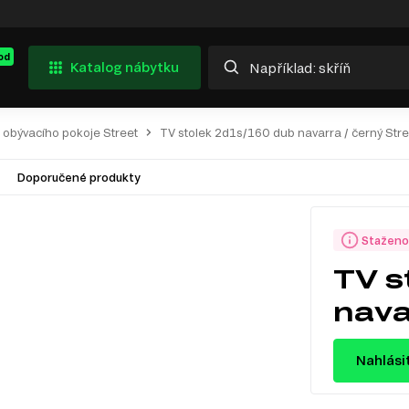
od
Katalog nábytku
 obývacího pokoje Street
TV stolek 2d1s/160 dub navarra / černý Stre
Doporučené produkty
Staženo
TV s
nava
Nahlási