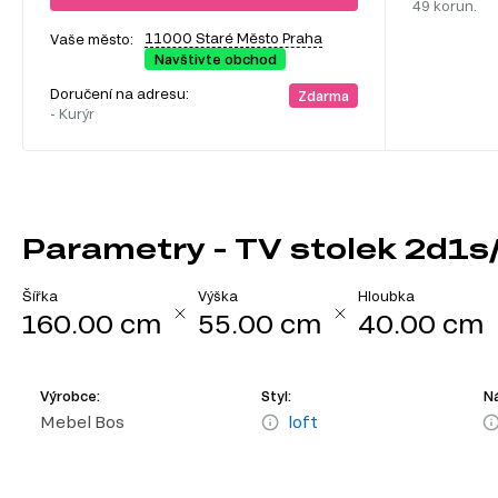
49 korun.
11000 Staré Město Praha
Vaše město:
Navštivte obchod
Doručení na adresu:
Zdarma
- Kurýr
Parametry - TV stolek 2d1s
Šířka
Výška
Hloubka
160.00 cm
55.00 cm
40.00 cm
Výrobce:
Styl:
Ná
Mebel Bos
loft