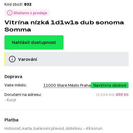
Kód zboží:
832
Staženo z prodeje
Vitrína nízká 1d1w1s dub sonoma
Somma
Nahlásit dostupnost
Varování
Doprava
Vaše město:
11000 Staré Město Praha
Navštivte obchod
Doručení na adresu:
(1 219 Kč)
499 Kč
- Kurýr
Platba
Hotovost, karta, bankovní převod, dobírkou – 49 korun.