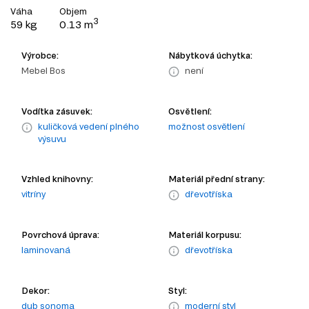
Váha
Objem
3
59 kg
0.13 m
Výrobce:
Nábytková úchytka:
Mebel Bos
není
Vodítka zásuvek:
Osvětlení:
kuličková vedení plného
možnost osvětlení
výsuvu
Vzhled knihovny:
Materiál přední strany:
vitríny
dřevotříska
Povrchová úprava:
Materiál korpusu:
laminovaná
dřevotříska
Dekor:
Styl:
dub sonoma
moderní styl