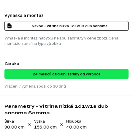
Vynáška a montáž
Návod - Vitrína nízká 1d1w1s dub sonoma
Vynáška a montáž nábytku nejsou zahrnuty v ceně zboží. Cena
montáže závisí na typu výrobku.
Záruka
24 ​​​​měsíců oficiální záruky od výrobce
Vrácení / výměna zboží do 30 dnů
Parametry - Vitrína nízká 1d1w1s dub
sonoma Somma
Šířka
Výška
Hloubka
90.00 cm
156.00 cm
40.00 cm