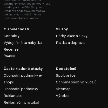
cena produktu za 30 dní před
uplatněním slevy. Všechny ceny jsou
uvedeny včetně DPH. Ceny jsou
uvedeny bez dopravy, montáže a
dekorativních prvků. Změny a
technické chyby vyhrazeny.
O společnosti
Služby
KULIČKOVÁ VEDENÍ PLNÉHO
VÝSUVU
Kontakty
Dárky, akce a slevy
Výdejní místa nábytku
Platba a doprava
Telescopické plně výsuvné vedení jsou mechanismy, které
Recenze
umožňují plné vysunutí zásuvek, polic nebo jiných
pohyblivých prvků nábytku či vybavení za hranice korpusu.
Články
Skládají se z několika (obvykle tří) sekcí, které se rozvinují,
což umožňuje přístup do celé hloubky zásuvky.
Často kladené otázky
Dodatečně
Hlavní charakteristiky telescopických vedení:
Obchodní podmínky e-
Spolupráce
Plný výsuv: Díky konstrukci mohou všechny sekce vedení vysouvat,
shopu
Ochrana osobních údajů
což poskytuje přístup k celému prostoru zásuvky.
Obchodní podmínky
Sitemap
Pevnost: Telescopická vedení jsou vyráběna z pevné oceli nebo
hliníku, což umožňuje snášet vysoké zatížení (obvykle až 30–50
Reklamace
Výrobci
kg, někdy i více).
Reklamační protokol
Přesnost pohybu: Jsou vybavena kuličkovými ložisky, která zajišťují
plynulý a tichý pohyb.