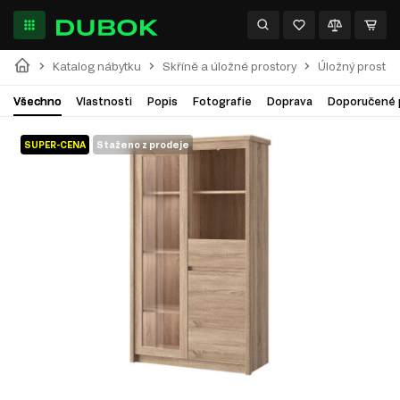
Katalog nábytku
Skříně a úložné prostory
Úložný prostor
Všechno
Vlastnosti
Popis
Fotografie
Doprava
Doporučené 
SUPER-CENA
Staženo z prodeje