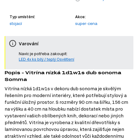
Typ umístění:
Akce:
stojací
super-cena
Varování
Navíc je potřeba zakoupit:
LED 4x ks bílý / teplý Osvětlení
Popis - Vitrína nízká 1d1w1s dub sonoma
Somma
Vitrína nízká 1d1w1s v dekoru dub sonoma je skvělým
řešením pro moderní interiéry, které potřebují stylový a
funkční úložný prostor. S rozměry 90 cm na šířku, 156 cm
na výšku a 40 cm na hloubku nabízí dostatek místa pro
vystavení vašich oblíbených knih, dekorací nebo jiných
předmětů. Vitrína je vyrobena z kvalitní dřevotřísky s
laminovanou povrchovou úpravou, která zajišťuje nejen
atraktivní vzhled, ale také odolnost vůči každodennímu