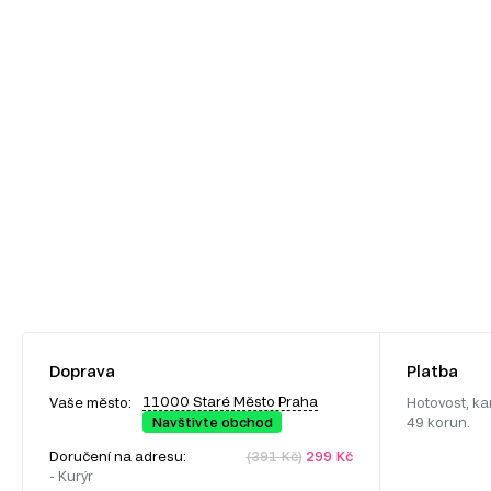
Doprava
Platba
11000 Staré Město Praha
Vaše město:
Hotovost, ka
Navštivte obchod
49 korun.
Doručení na adresu:
(391 Kč)
299 Kč
- Kurýr