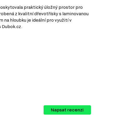
poskytovala praktický úložný prostor pro
obená z kvalitní dřevotřísky s laminovanou
na hloubku je ideální pro využití v
s Dubok.cz.
zahrnuje širokou škálu kategorií, které vám
Napsat recenzi