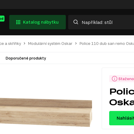
od
Katalog nábytku
ce a skříňky
Modulární systém Oskar
Police 110 dub san remo Osk
Doporučené produkty
Staženo
Poli
Osk
Nahlási