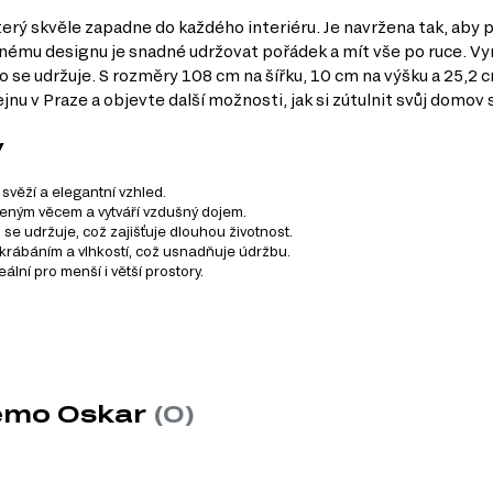
terý skvěle zapadne do každého interiéru. Je navržena tak, aby 
nému designu je snadné udržovat pořádek a mít vše po ruce. Vyr
se udržuje. S rozměry 108 cm na šířku, 10 cm na výšku a 25,2 cm 
jnu v Praze a objevte další možnosti, jak si zútulnit svůj domov 
y
 svěží a elegantní vzhled.
eným věcem a vytváří vzdušný dojem.
se udržuje, což zajišťuje dlouhou životnost.
krábáním a vlhkostí, což usnadňuje údržbu.
lní pro menší i větší prostory.
u Oskar, který se skládá z 20 různých produktů. Tento systém 
ásledujících kategorií:
remo Oskar
(0)