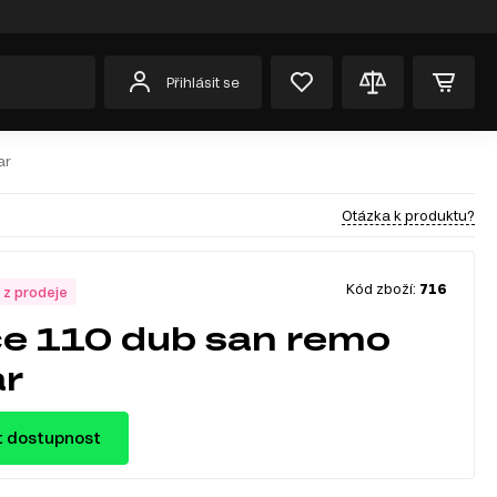
Přihlásit se
ar
Otázka k produktu?
Kód zboží:
716
 z prodeje
ce 110 dub san remo
ar
t dostupnost