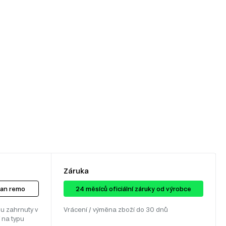
Záruka
san remo
24 ​​​​měsíců oficiální záruky od výrobce
u zahrnuty v
Vrácení / výměna zboží do 30 dnů
 na typu