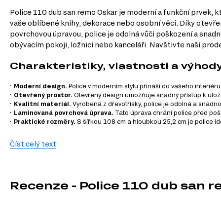
Police 110 dub san remo Oskar je moderní a funkční prvek, k
vaše oblíbené knihy, dekorace nebo osobní věci. Díky otevře
povrchovou úpravou, police je odolná vůči poškození a snadno 
obývacím pokoji, ložnici nebo kanceláři. Navštivte naši prode
Charakteristiky, vlastnosti a výhod
Moderní design.
Police v moderním stylu přináší do vašeho interiéru
Otevřený prostor.
Otevřený design umožňuje snadný přístup k ulož
Kvalitní materiál.
Vyrobená z dřevotřísky, police je odolná a snadno 
Laminovaná povrchová úprava.
Tato úprava chrání police před poš
Praktické rozměry.
S šířkou 108 cm a hloubkou 25,2 cm je police ideá
Informace o sérii nábytku
Číst celý text
Police 110 dub san remo Oskar je součástí modulového systém
umožní vytvořit harmonický a funkční interiér. Vyberte si z n
Recenze - Police 110 dub san 
Komody
Jednolůžková postel
Šatní panely do předsíně
Šatní skříň