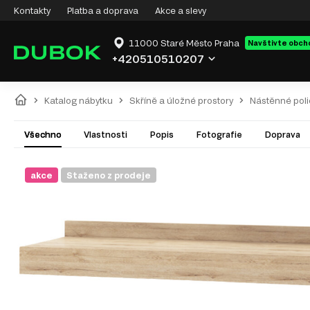
Kontakty
Platba a doprava
Akce a slevy
11000 Staré Město Praha
Navštivte obch
+420510510207
Katalog nábytku
Skříně a úložné prostory
Nástěnné poli
Všechno
Vlastnosti
Popis
Fotografie
Doprava
akce
Staženo z prodeje