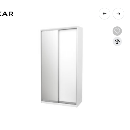
KAR
rozšířenějších materiálů v nábytkářském
řísek pod vysokým tlakem s přidáním
e základním materiálem pro výrobu
orativních panelů díky své ekonomičnosti,
v moderním, klasickém nebo jiném stylu díky
at, což umožňuje výrobu nábytku různých tvarů a
hráněné proti vlhkosti, ultrafialovému záření a
ní úroveň emisí formaldehydu v souladu s