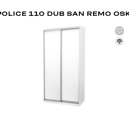
OLICE 110 DUB SAN REMO OS
DŘEVOTŘÍSKA
DTD (dřevotřísková deska) je jedním z nej
průmyslu. Vyrábí se lisováním dřevních t
syntetických pryskyřic jako pojiva. DTD j
korpusového nábytku, čelních ploch a dek
univerzálnosti a dostupnosti.
Výhody DTD:
Různorodost designů: Umožňuje výrobu nábytku 
široké škále dekorativních povrchů.
Snadné zpracování: DTD lze snadno řezat a vrt
konstrukcí.
Odolnost vůči vlivům: Laminované DTD je dobře c
mechanickému poškození.
Ekologičnost: Moderní výrobci zajišťují minimál
ekologickými normami.