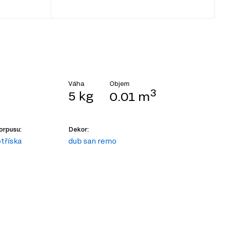
Objem
Váha
3
5 kg
0.01 m
orpusu:
Dekor:
tříska
dub san remo