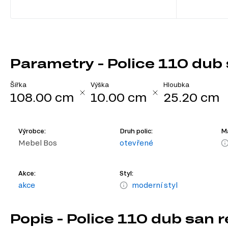
Parametry - Police 110 dub
Šířka
Výška
Hloubka
108.00 cm
10.00 cm
25.20 cm
Výrobce:
Druh polic:
Ma
Mebel Bos
otevřené
Akce:
Styl:
akce
moderní styl
Popis - Police 110 dub san