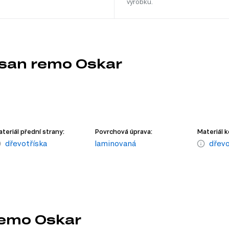
výrobku.
 san remo Oskar
teriál přední strany:
Povrchová úprava:
Materiál k
dřevotříska
laminovaná
dřevo
 remo Oskar