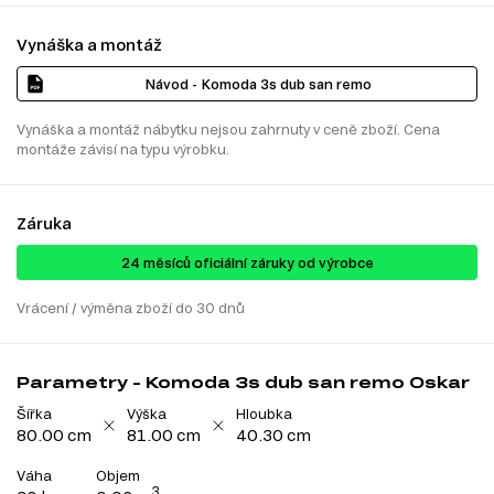
Vynáška a montáž
Návod - Komoda 3s dub san remo
Vynáška a montáž nábytku nejsou zahrnuty v ceně zboží. Cena
montáže závisí na typu výrobku.
Záruka
24 ​​​​měsíců oficiální záruky od výrobce
Vrácení / výměna zboží do 30 dnů
Parametry - Komoda 3s dub san remo Oskar
Šířka
Výška
Hloubka
80.00 cm
81.00 cm
40.30 cm
Váha
Objem
3