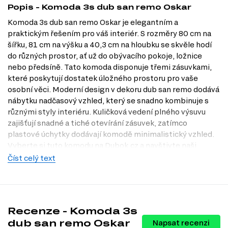
Popis - Komoda 3s dub san remo Oskar
Komoda 3s dub san remo Oskar je elegantním a
praktickým řešením pro váš interiér. S rozměry 80 cm na
šířku, 81 cm na výšku a 40,3 cm na hloubku se skvěle hodí
do různých prostor, ať už do obývacího pokoje, ložnice
nebo předsíně. Tato komoda disponuje třemi zásuvkami,
které poskytují dostatek úložného prostoru pro vaše
osobní věci. Moderní design v dekoru dub san remo dodává
nábytku nadčasový vzhled, který se snadno kombinuje s
různými styly interiéru. Kuličková vedení plného výsuvu
zajišťují snadné a tiché otevírání zásuvek, zatímco
plastové úchytky dodávají komodě minimalistický vzhled.
Vyberte si tuto komodu na Dubok.cz a navštivte naši
prodejnu v Praze pro osobní prohlídku.
Číst celý text
Charakteristiky, vlastnosti a výhody
Praktické rozměry.
Komoda o šířce 80 cm a výšce 81 cm se hodí
do menších i větších prostor, čímž je ideální volbou pro různé
Recenze - Komoda 3s
interiéry.
Úložný prostor.
Tři zásuvky poskytují dostatek místa pro
dub san remo Oskar
Napsat recenzi