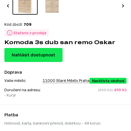
Kód zboží:
709
Staženo z prodeje
Komoda 3s dub san remo Oskar
Nahlásit dostupnost
Doprava
Vaše město:
11000 Staré Město Praha
Navštivte obchod
Doručení na adresu:
(896 Kč)
499 Kč
- Kurýr
Platba
Hotovost, karta, bankovní převod, dobírkou – 49 korun.