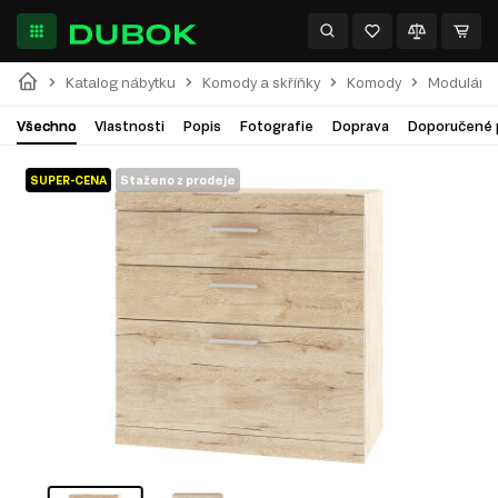
Katalog nábytku
Komody a skříňky
Komody
Modulární
Všechno
Vlastnosti
Popis
Fotografie
Doprava
Doporučené 
SUPER-CENA
Staženo z prodeje