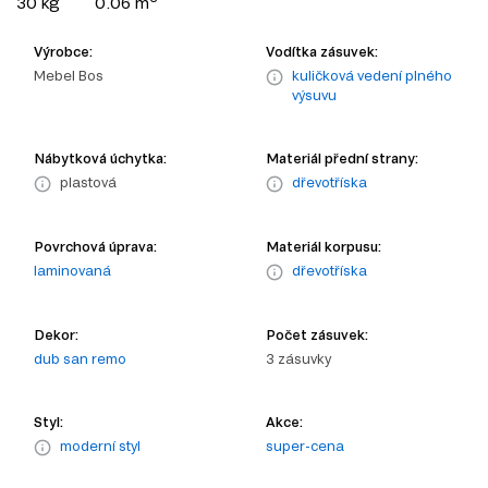
30 kg
0.06 m
Výrobce:
Vodítka zásuvek:
Mebel Bos
kuličková vedení plného
výsuvu
Nábytková úchytka:
Materiál přední strany:
plastová
dřevotříska
Povrchová úprava:
Materiál korpusu:
laminovaná
dřevotříska
Dekor:
Počet zásuvek:
dub san remo
3 zásuvky
Styl:
Akce:
moderní styl
super-cena