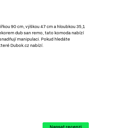
šířkou 90 cm, výškou 47 cm a hloubkou 35,1
 dekorem dub san remo, tato komoda nabízí
snadňují manipulaci. Pokud hledáte
které Dubok.cz nabízí.
nabízí širokou škálu nábytku, který
Napsat recenzi