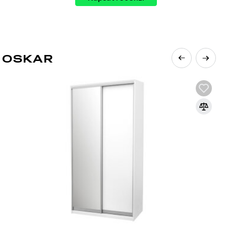
 OSKAR
rozšířenějších materiálů v nábytkářském
řísek pod vysokým tlakem s přidáním
e základním materiálem pro výrobu
orativních panelů díky své ekonomičnosti,
v moderním, klasickém nebo jiném stylu díky
at, což umožňuje výrobu nábytku různých tvarů a