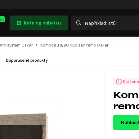
od
Katalog nábytku
rní systém Oskar
Komoda 1d/90 dub san remo Oskar
Doporučené produkty
Staženo
Komo
remo
Nahlási