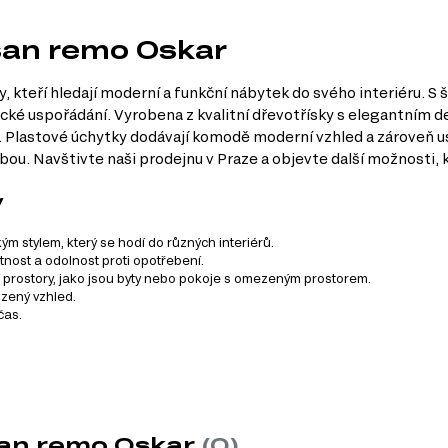
san remo Oskar
 kteří hledají moderní a funkční nábytek do svého interiéru. S 
tické uspořádání. Vyrobena z kvalitní dřevotřísky s elegantním
. Plastové úchytky dodávají komodě moderní vzhled a zároveň u
bou. Navštivte naši prodejnu v Praze a objevte další možnosti, 
y
ým stylem, který se hodí do různých interiérů.
tnost a odolnost proti opotřebení.
í prostory, jako jsou byty nebo pokoje s omezeným prostorem.
izený vzhled.
čas.
stému Oskar, který zahrnuje celkem 20 produktů. Tento systém 
ledující kategorie produktů:
san remo Oskar
(0)