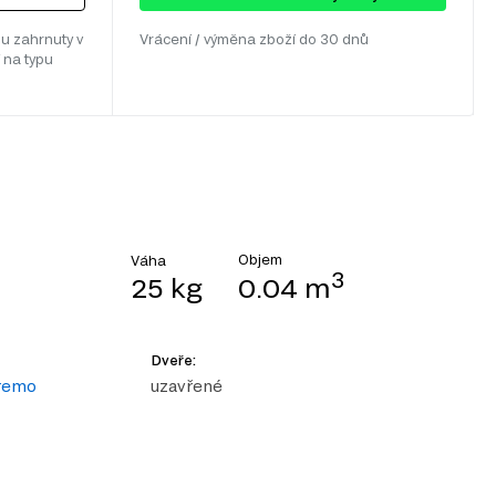
u zahrnuty v
Vrácení / výměna zboží do 30 dnů
 na typu
Objem
Váha
3
25 kg
0.04 m
Dveře:
 remo
uzavřené