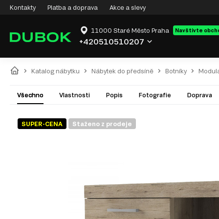
Kontakty
Platba a doprava
Akce a slevy
11000 Staré Město Praha
Navštivte obch
+420510510207
Katalog nábytku
Nábytek do předsíně
Botníky
Modulá
Všechno
Vlastnosti
Popis
Fotografie
Doprava
SUPER-CENA
Staženo z prodeje