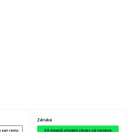
Záruka
b san remo
24 ​​​​měsíců oficiální záruky od výrobce