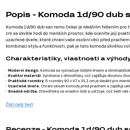
Popis - Komoda 1d/90 dub 
Komoda 1d/90 dub san remo Oskar je ideálním řešením pro ty,
cm se skvěle hodí do menších prostor, kde oceníte její prak
uzavřené dveře, které chrání vaše osobní věci před prachem
kombinaci stylu a funkčnosti, pak je tato komoda skvělou vol
Charakteristiky, vlastnosti a výhod
Moderní design.
Komoda se vyznačuje čistými liniemi a minimalistick
Kvalitní materiál.
Vyrobena z dřevotřísky, což zajišťuje dlouhou živo
Praktické rozměry.
S rozměry 90 x 47 x 35,1 cm je ideální pro menš
Uzavřené dveře.
Chrání obsah komody před prachem a zajišťují ukl
Snadná údržba.
Dřevotříska se snadno čistí a udržuje, což šetří váš 
Informace o sérii nábytku
Číst celý text
Komoda 1d/90 dub san remo Oskar je součástí modulového sy
můžete kombinovat podle svých potřeb. K dispozici jsou nás
Recenze - Komoda 1d/90 dub 