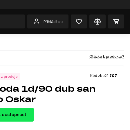
Přihlásit se
Otázka k produktu?
Kód zboží:
707
 z prodeje
da 1d/90 dub san
 Oskar
t dostupnost