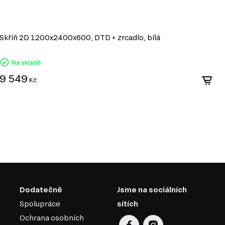
hráněné proti vlhkosti, ultrafialovému záření a
ní úroveň emisí formaldehydu v souladu s
Skříň 2D 1200x2400x600, DTD + zrcadlo, bílá
S
m v nábytkářské výrobě, které umožňuje
signové produkty.
Na skladě
9 549
1
Kč
Dodatečně
Jsme na sociálních
Spolupráce
sítích
Ochrana osobních