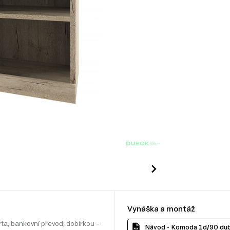
Vynáška a montáž
rta, bankovní převod, dobírkou –
Návod - Komoda 1d/90 du