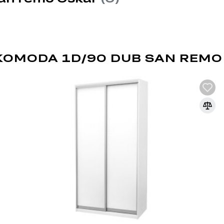
OMODA 1D/90 DUB SAN REMO
DŘEVOTŘÍSKA
DTD (dřevotřísková deska) je jedním z nej
průmyslu. Vyrábí se lisováním dřevních t
syntetických pryskyřic jako pojiva. DTD j
korpusového nábytku, čelních ploch a dek
univerzálnosti a dostupnosti.
Výhody DTD:
Různorodost designů: Umožňuje výrobu nábytku 
široké škále dekorativních povrchů.
Snadné zpracování: DTD lze snadno řezat a vrt
konstrukcí.