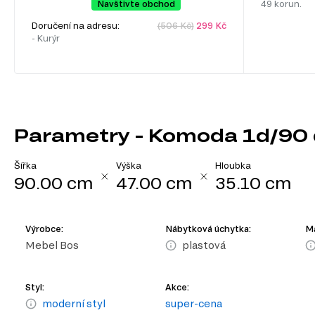
Navštivte obchod
49 korun.
Doručení na adresu:
(506 Kč)
299 Kč
- Kurýr
Parametry - Komoda 1d/90 
Šířka
Výška
Hloubka
90.00 cm
47.00 cm
35.10 cm
Výrobce:
Nábytková úchytka:
Ma
Mebel Bos
plastová
Styl:
Akce:
moderní styl
super-cena