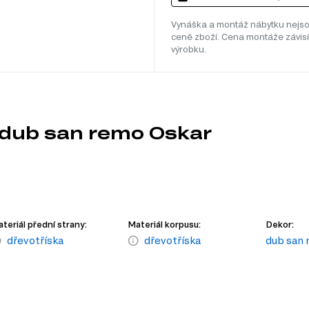
Vynáška a montáž nábytku nejso
ceně zboží. Cena montáže závisí
výrobku.
dub san remo Oskar
teriál přední strany:
Materiál korpusu:
Dekor:
dřevotříska
dřevotříska
dub san