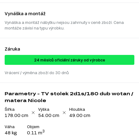
Vynáška a montáž
Vynáška a montáž nábytku nejsou zahrnuty v ceně zboží. Cena
montáže závisí na typu výrobku.
Záruka
24 ​​​​měsíců oficiální záruky od výrobce
Vrácení / výměna zboží do 30 dnů
Parametry - TV stolek 2d1s/180 dub wotan /
matera Nicole
Šířka
Výška
Hloubka
178.00 cm
54.00 cm
49.00 cm
Váha
Objem
3
48 kg
0.11 m