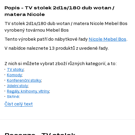
Popis - TV stolek 2d1s/180 dub wotan /
matera Nicole
TV stolek 2d1s/180 dub wotan / matera Nicole Mebel Bos
vyrobený továrnou Mebel Bos
Tento výrobek patří do nábytkové řady
Nicole Mebel Bos
.
V nabídce naleznete 13 produktů z uvedené řady.
Z nich si můžete vybrat zboží různých kategorií, a to:
TV stolky
;
Komody
;
Konferenční stolky
;
Jídelní stoly
;
Regály, knihovny, vitríny
;
Skříně
;
Nástěnné police a skříňky
;
Číst celý text
Kancelářské stoly
;