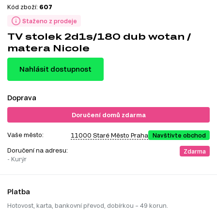
Kód zboží:
607
Staženo z prodeje
TV stolek 2d1s/180 dub wotan /
matera Nicole
Nahlásit dostupnost
Doprava
Doručení domů zdarma
Vaše město:
11000 Staré Město Praha
Navštivte obchod
Doručení na adresu:
Zdarma
- Kurýr
Platba
Hotovost, karta, bankovní převod, dobírkou – 49 korun.