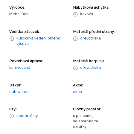
Výrobce:
Nábytková úchytka:
Mebel Bos
kovová
Vodítka zásuvek:
Materiál přední strany:
kuličková vedení plného
dřevotříska
výsuvu
Povrchová úprava:
Materiál korpusu:
laminovaná
dřevotříska
Dekor:
Akce:
dub wotan
akce
Styl:
Úložný prostor:
moderní styl
s policemi ;
se zásuvkami ;
s dvířky