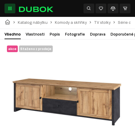
Katalog nábytku
Komody a skříňky
TV stolky
Série do
Všechno
Vlastnosti
Popis
Fotografie
Doprava
Doporučené 
akce
Staženo z prodeje