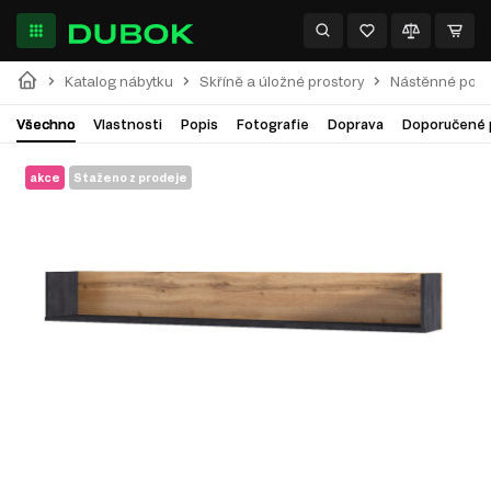
Katalog nábytku
Skříně a úložné prostory
Nástěnné polic
Všechno
Vlastnosti
Popis
Fotografie
Doprava
Doporučené 
akce
Staženo z prodeje