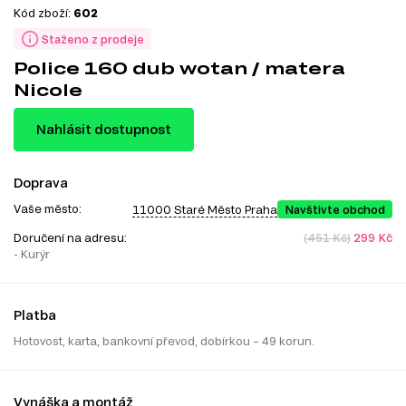
Kód zboží:
602
Staženo z prodeje
Police 160 dub wotan / matera
Nicole
Nahlásit dostupnost
Doprava
Vaše město:
11000 Staré Město Praha
Navštivte obchod
Doručení na adresu:
(451 Kč)
299 Kč
- Kurýr
Platba
Hotovost, karta, bankovní převod, dobírkou – 49 korun.
Vynáška a montáž