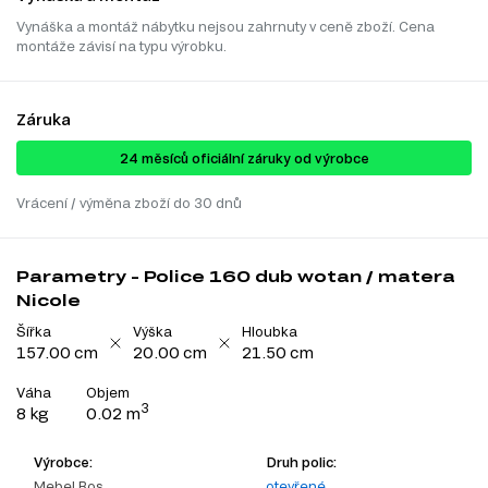
Vynáška a montáž nábytku nejsou zahrnuty v ceně zboží. Cena
montáže závisí na typu výrobku.
Záruka
24 ​​​​měsíců oficiální záruky od výrobce
Vrácení / výměna zboží do 30 dnů
Parametry - Police 160 dub wotan / matera
Nicole
Šířka
Výška
Hloubka
157.00 cm
20.00 cm
21.50 cm
Váha
Objem
3
8 kg
0.02 m
Výrobce:
Druh polic:
Mebel Bos
otevřené