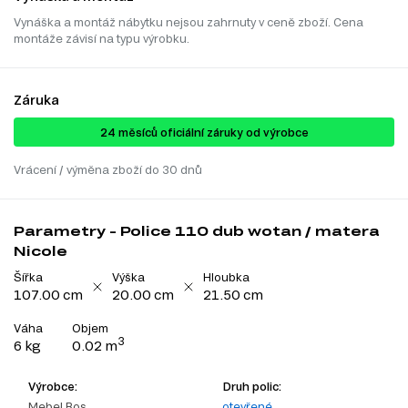
Vynáška a montáž nábytku nejsou zahrnuty v ceně zboží. Cena
montáže závisí na typu výrobku.
Záruka
24 ​​​​měsíců oficiální záruky od výrobce
Vrácení / výměna zboží do 30 dnů
Parametry - Police 110 dub wotan / matera
Nicole
Šířka
Výška
Hloubka
107.00 cm
20.00 cm
21.50 cm
Váha
Objem
3
6 kg
0.02 m
Výrobce:
Druh polic:
Mebel Bos
otevřené