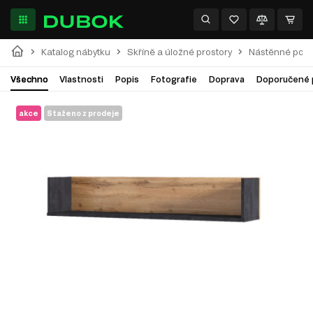
Katalog nábytku
Skříně a úložné prostory
Nástěnné polic
Všechno
Vlastnosti
Popis
Fotografie
Doprava
Doporučené 
akce
Staženo z prodeje