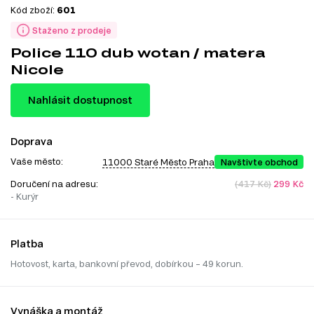
Kód zboží:
601
Staženo z prodeje
Police 110 dub wotan / matera
Nicole
Nahlásit dostupnost
Doprava
Vaše město:
11000 Staré Město Praha
Navštivte obchod
Doručení na adresu:
(417 Kč)
299 Kč
- Kurýr
Platba
Hotovost, karta, bankovní převod, dobírkou – 49 korun.
Vynáška a montáž