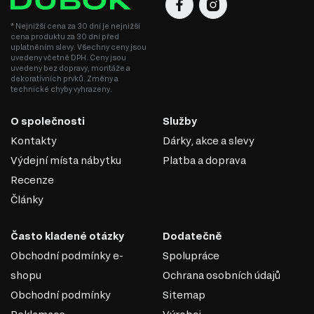
* Nejnižší cena za 30 dní je nejnižší
cena produktu za 30 dní před
uplatněním slevy. Všechny ceny jsou
uvedeny včetně DPH. Ceny jsou
uvedeny bez dopravy, montáže a
dekorativních prvků. Změny a
technické chyby vyhrazeny.
O společnosti
Služby
Kontakty
Dárky, akce a slevy
DŘEVOTŘÍSKA
Výdejní místa nábytku
Platba a doprava
DTD (dřevotřísková deska) je jedním z nejrozšířenějších
Recenze
materiálů v nábytkářském průmyslu. Vyrábí se lisováním
Články
dřevních třísek pod vysokým tlakem s přidáním
syntetických pryskyřic jako pojiva. DTD je základním
materiálem pro výrobu korpusového nábytku, čelních
Často kladené otázky
Dodatečně
ploch a dekorativních panelů díky své ekonomičnosti,
Obchodní podmínky e-
Spolupráce
univerzálnosti a dostupnosti.
shopu
Ochrana osobních údajů
Výhody DTD:
Obchodní podmínky
Sitemap
Různorodost designů: Umožňuje výrobu nábytku v moderním,