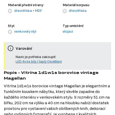
Materiál přední strany:
Materiál korpusu:
dřevotříska + MDF
dřevotříska
Styl:
Typ umístění:
venkovský styl
stojací
Varování
Navíc je potřeba zakoupit:
LED 4x ks bílý / teplý Osvětlení
Popis - Vitrína 1d1w1s borovice vintage
Magellan
Vitrína 1d1w1s borovice vintage Magellan je elegantním a
funkčním kouskem nábytku, který skvěle zapadne do
každého interiéru v venkovském stylu. S rozměry 51 cm na
šířku, 202 cm na výšku a 40 cm na hloubku nabízí dostatek
prostoru pro vystavení vašich oblíbených knih, dekorací
nebo rodinných fotografií. Je vyrobena z kvalitních