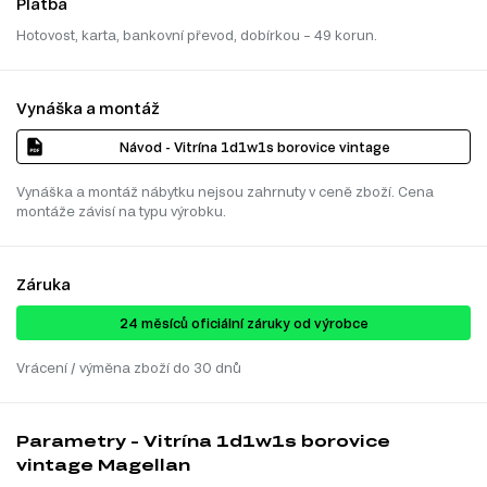
Platba
Hotovost, karta, bankovní převod, dobírkou – 49 korun.
Vynáška a montáž
Návod - Vitrína 1d1w1s borovice vintage
Vynáška a montáž nábytku nejsou zahrnuty v ceně zboží. Cena
montáže závisí na typu výrobku.
Záruka
24 ​​​​měsíců oficiální záruky od výrobce
Vrácení / výměna zboží do 30 dnů
Parametry - Vitrína 1d1w1s borovice
vintage Magellan