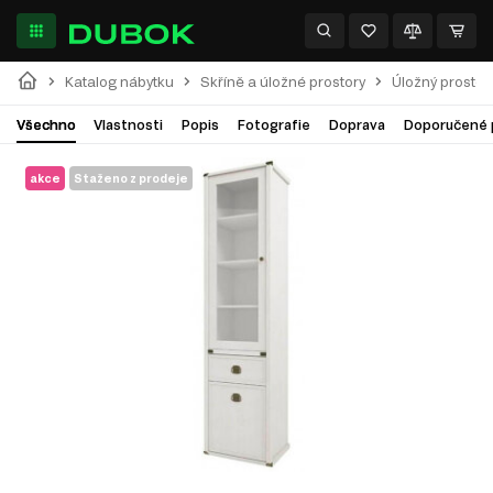
Katalog nábytku
Skříně a úložné prostory
Úložný prostor
Všechno
Vlastnosti
Popis
Fotografie
Doprava
Doporučené 
akce
Staženo z prodeje