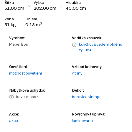
Šířka
Výška
Hloubka
51.00 cm
202.00 cm
40.00 cm
Váha
Objem
3
51 kg
0.13 m
Výrobce:
Vodítka zásuvek:
Mebel Bos
kuličková vedení plného
výsuvu
Osvětlení:
Vzhled knihovny:
možnost osvětlení
vitríny
Nábytková úchytka:
Dekor:
kov + mosaz
borovice vintage
Akce:
Povrchová úprava:
akce
laminovaná