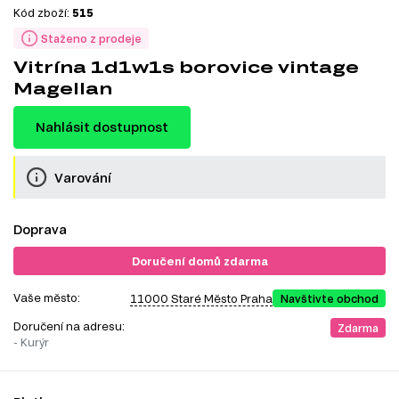
Kód zboží:
515
Staženo z prodeje
Vitrína 1d1w1s borovice vintage
Magellan
Nahlásit dostupnost
Varování
Doprava
Doručení domů zdarma
Vaše město:
11000 Staré Město Praha
Navštivte obchod
Doručení na adresu:
Zdarma
- Kurýr