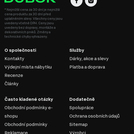
* Nejnižší cena za 30 dní je nejnižší
cena produktu za 30 dní před
uplatněním slevy. Všechny ceny jsou
uvedeny včetně DPH. Ceny jsou
uvedeny bez dopravy, montáže a
dekorativních prvků. Změny a
technické chyby vyhrazeny.
O společnosti
Služby
Kontakty
Dárky, akce a slevy
Výdejní místa nábytku
Platba a doprava
Recenze
Články
KULIČKOVÁ VEDENÍ PLNÉHO
VÝSUVU
Často kladené otázky
Dodatečně
Obchodní podmínky e-
Spolupráce
Telescopické plně výsuvné vedení jsou mechanismy, které
umožňují plné vysunutí zásuvek, polic nebo jiných
shopu
Ochrana osobních údajů
pohyblivých prvků nábytku či vybavení za hranice korpusu.
Obchodní podmínky
Sitemap
Skládají se z několika (obvykle tří) sekcí, které se rozvinují,
Reklamace
Výrobci