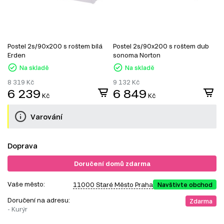
Postel 2s/90x200 s roštem bílá
Postel 2s/90x200 s roštem dub
P
Erden
sonoma Norton
m
F
Na skladě
Na skladě
8 319
Kč
9 132
Kč
6 239
6 849
Kč
Kč
Varování
Doprava
Doručení domů zdarma
Vaše město:
11000 Staré Město Praha
Navštivte obchod
Doručení na adresu:
Zdarma
- Kurýr