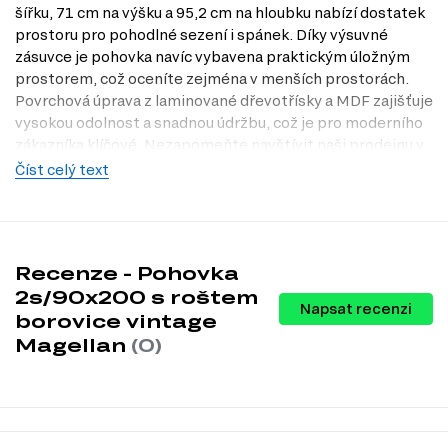
šířku, 71 cm na výšku a 95,2 cm na hloubku nabízí dostatek
prostoru pro pohodlné sezení i spánek. Díky výsuvné
zásuvce je pohovka navíc vybavena praktickým úložným
prostorem, což oceníte zejména v menších prostorách.
Povrchová úprava z laminované dřevotřísky a MDF zajišťuje
vysokou odolnost a snadnou údržbu, což je pro moderního
zákazníka klíčové. Nezapomeňte navštívit naši prodejnu v
Praze, kde si můžete pohovku prohlédnout na vlastní oči.
Číst celý text
Charakteristiky, vlastnosti a výhody
Stylový design.
Venkovský styl pohovky přidává do vašeho
interiéru nádech elegance a útulnosti.
Recenze - Pohovka
Praktický úložný prostor.
S vestavěnou výsuvnou zásuvkou
můžete snadno uschovat deky, polštáře nebo jiné věci, které
2s/90x200 s roštem
Napsat recenzi
chcete mít po ruce.
borovice vintage
Pohodlné spaní.
Rozměr lůžka 90x200 cm poskytuje dostatečný
Magellan
(0)
prostor pro pohodlný spánek jednoho člověka.
Odolný materiál.
Korpus z dřevotřísky a MDF zajišťuje dlouhou
životnost a snadnou údržbu, což je ideální pro každodenní použití.
Snadná údržba.
Laminovaná povrchová úprava je nejen estetická,
ale také praktická, neboť se snadno čistí a odolává poškrábání.