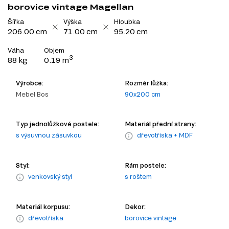
borovice vintage Magellan
Šířka
Výška
Hloubka
206.00 cm
71.00 cm
95.20 cm
Váha
Objem
3
88 kg
0.19 m
Výrobce:
Rozměr lůžka:
Mebel Bos
90x200 cm
Typ jednolůžkové postele:
Materiál přední strany:
s výsuvnou zásuvkou
dřevotříska + MDF
Styl:
Rám postele:
venkovský styl
s roštem
Materiál korpusu:
Dekor:
dřevotříska
borovice vintage