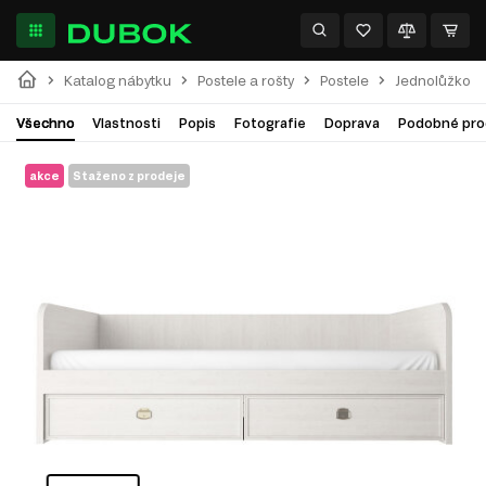
Katalog nábytku
Postele a rošty
Postele
Jednolůžkové
Všechno
Vlastnosti
Popis
Fotografie
Doprava
Podobné pro
akce
Staženo z prodeje