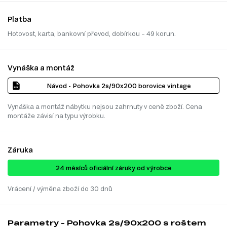
Platba
Hotovost, karta, bankovní převod, dobírkou – 49 korun.
Vynáška a montáž
Návod - Pohovka 2s/90x200 borovice vintage
Vynáška a montáž nábytku nejsou zahrnuty v ceně zboží. Cena
montáže závisí na typu výrobku.
Záruka
24 ​​​​měsíců oficiální záruky od výrobce
Vrácení / výměna zboží do 30 dnů
Parametry - Pohovka 2s/90x200 s roštem