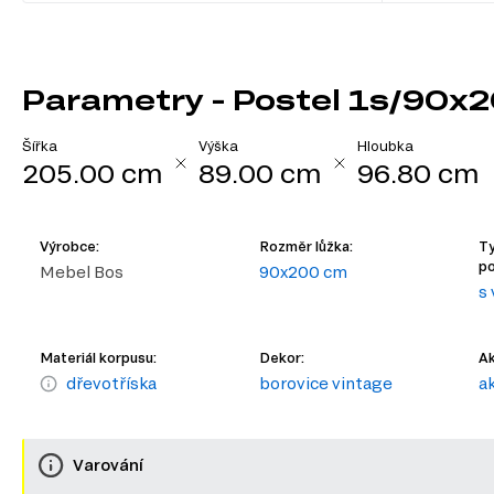
Parametry - Postel 1s/90x2
Šířka
Výška
Hloubka
205.00 cm
89.00 cm
96.80 cm
Výrobce:
Rozměr lůžka:
Ty
po
Mebel Bos
90x200 cm
s
Materiál korpusu:
Dekor:
Ak
dřevotříska
borovice vintage
a
Varování