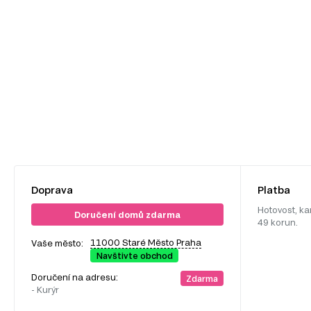
Doprava
Platba
Hotovost, ka
Doručení domů zdarma
49 korun.
11000 Staré Město Praha
Vaše město:
Navštivte obchod
Doručení na adresu:
Zdarma
- Kurýr