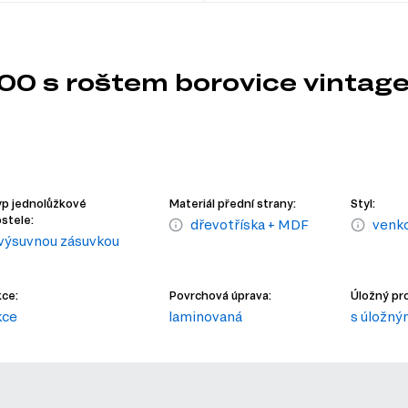
00 s roštem borovice vintag
p jednolůžkové
Materiál přední strany:
Styl:
stele:
dřevotříska + MDF
venko
 výsuvnou zásuvkou
ce:
Povrchová úprava:
Úložný pro
kce
laminovaná
s úložn