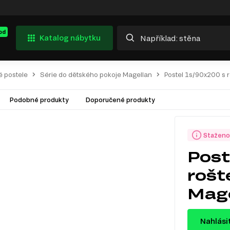
od
Katalog nábytku
é postele
Série do dětského pokoje Magellan
Postel 1s/90x200 s 
Podobné produkty
Doporučené produkty
Staženo
Post
rošt
Mage
Nahlási