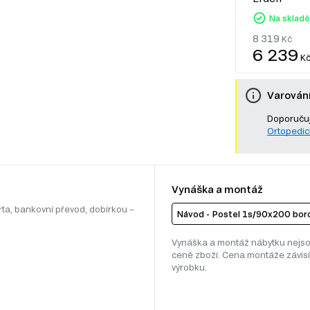
Na skladě
8 319
Kč
6 239
K
Varován
Doporučuj
Ortopedic
Vynáška a montáž
rta, bankovní převod, dobírkou –
Návod - Postel 1s/90x200 boro
Vynáška a montáž nábytku nejso
ceně zboží. Cena montáže závisí
výrobku.