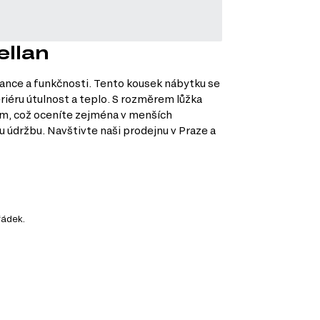
ellan
gance a funkčnosti. Tento kousek nábytku se
riéru útulnost a teplo. S rozměrem lůžka
em, což oceníte zejména v menších
ou údržbu. Navštivte naši prodejnu v Praze a
řádek.