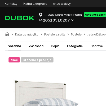
Kontakty
Platba a doprava
Akce a slevy
11000 Staré Město Praha
Navštivte obch
+420510510207
Katalog nábytku
Postele a rošty
Postele
Jednolůžkov
Všechno
Vlastnosti
Popis
Fotografie
Doprava
akce
Staženo z prodeje