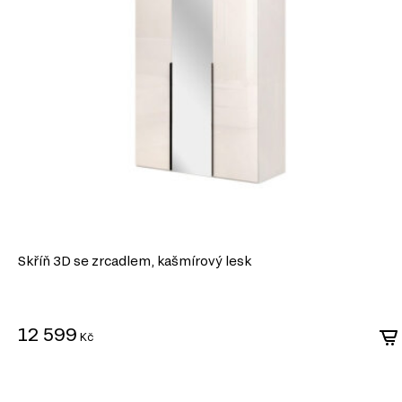
tkaní je výraznou dominantou stylu: koše, krabice na prádlo, květináč
křesla atd.;
styl musí obsahovat kované prvky, mnoho květin, ruční práce, zemědě
mezi dekory lze narazit na svícny, keramické figurky, vyšívané ubrusy, 
venkovský styl zahrnuje spoustu dekorů, je důležité doplňky nepřek
barevné schéma je založeno na teplých odstínech; hlavní barvy jsou
doplnit o žluté, růžové, lila a modré odstíny.
Skříň 3D se zrcadlem, kašmírový lesk
12 599
Kč