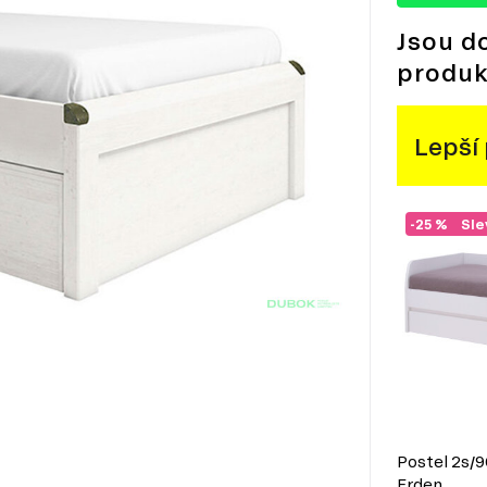
Jsou d
produk
Lepší
-25 %
Sle
Postel 2s/9
Erden