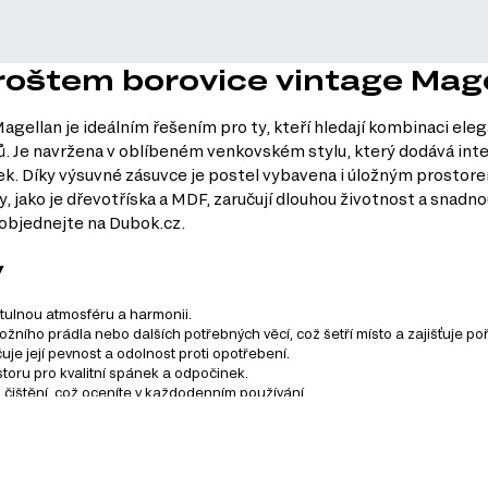
 roštem borovice vintage Mag
gellan je ideálním řešením pro ty, kteří hledají kombinaci ele
ů. Je navržena v oblíbeném venkovském stylu, který dodává inte
. Díky výsuvné zásuvce je postel vybavena i úložným prostor
, jako je dřevotříska a MDF, zaručují dlouhou životnost a snadn
 objednejte na Dubok.cz.
y
útulnou atmosféru a harmonii.
žního prádla nebo dalších potřebných věcí, což šetří místo a zajišťuje po
uje její pevnost a odolnost proti opotřebení.
oru pro kvalitní spánek a odpočinek.
ištění, což oceníte v každodenním používání.
 spaní, což přispívá k lepšímu odpočinku.