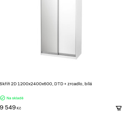
Skříň 2D 1200x2400x600, DTD + zrcadlo, bílá
S
Na skladě
9 549
1
Kč