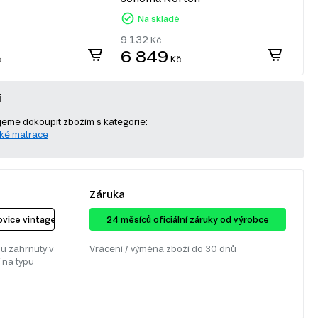
les
Na skladě
9 132
Kč
7
6 849
č
Kč
í
eme dokoupit zbožím s kategorie:
ké matrace
Záruka
vice vintage
24 ​​​​měsíců oficiální záruky od výrobce
u zahrnuty v
Vrácení / výměna zboží do 30 dnů
 na typu