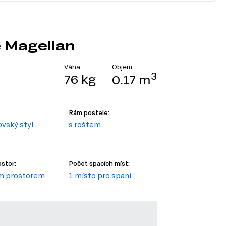
e Magellan
Objem
Váha
3
76 kg
0.17 m
Rám postele:
vský styl
s roštem
stor:
Počet spacích míst:
ým prostorem
1 místo pro spaní