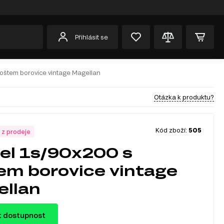
Přihlásit se
roštem borovice vintage Magellan
Otázka k produktu?
Kód zboží:
505
 z prodeje
el 1s/90x200 s
em borovice vintage
llan
t dostupnost