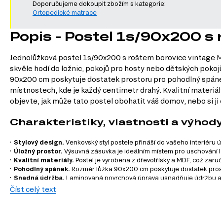
Doporučujeme dokoupit zbožím s kategorie:
Ortopedické matrace
Popis - Postel 1s/90x200 s
Jednolůžková postel 1s/90x200 s roštem borovice vintage Ma
skvěle hodí do ložnic, pokojů pro hosty nebo dětských pokoj
90x200 cm poskytuje dostatek prostoru pro pohodlný spánek
místnostech, kde je každý centimetr drahý. Kvalitní materiály
objevte, jak může tato postel obohatit váš domov, nebo si ji
Charakteristiky, vlastnosti a výhod
Stylový design.
Venkovský styl postele přináší do vašeho interiéru 
Úložný prostor.
Výsuvná zásuvka je ideálním místem pro uschování lo
Kvalitní materiály.
Postel je vyrobena z dřevotřísky a MDF, což zaruč
Pohodlný spánek.
Rozměr lůžka 90x200 cm poskytuje dostatek prost
Snadná údržba.
Laminovaná povrchová úprava usnadňuje údržbu a č
Rám s roštem.
Rám postele s roštem zajišťuje stabilitu a komfort při
Číst celý text
Informace o sérii nábytku