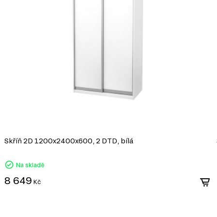
e, věšáky na šaty, houpací
lské nářadí;
starožitné hodiny atd.;
ombinovat;
 celá paleta hnědé; možnost
Skříň 2D 1200x2400x600, 2 DTD, bílá
Na skladě
8 649
Kč