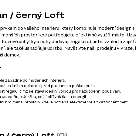
n / černý Loft
 prvkem do vašeho interiéru, který kombinuje moderní design s
do menších prostor, kde potřebujete efektivně využít místo. Uza
. Kovové úchytky a nohy dodávají regálu robustní vzhled a zajišť
í, ale také usnadňuje údržbu. Navštivte naši prodejnu v Praze, 
váš domov.
y
ěle zapadne do moderních interiérů.
vašich knih a dekorací před prachem a poškozením.
nost regálu, čímž se stává ideální volbou pro každodenní používání.
 usnadňuje údržbu, což šetří váš čas a energii.
ní pro menší prostory, kde je potřeba efektivně využít každý centimetr.
kládá ze 7 produktů. Tento systém zahrnuje různé kategorie náb
 / černý Loft
(0)