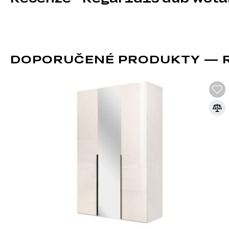
TV stolky
Komody
Úložný prostor
Nástěnné police a skříňky
DOPORUČENÉ PRODUKTY — R