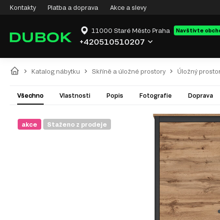
Kontakty
Platba a doprava
Akce a slevy
11000 Staré Město Praha
Navštivte obch
+420510510207
Katalog nábytku
Skříně a úložné prostory
Úložný prosto
Všechno
Vlastnosti
Popis
Fotografie
Doprava
akce
Staženo z prodeje