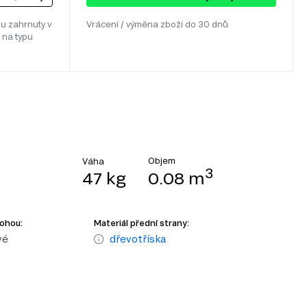
u zahrnuty v
Vrácení / výměna zboží do 30 dnů
 na typu
Objem
Váha
3
47 kg
0.08 m
nohou:
Materiál přední strany:
vé
dřevotříska