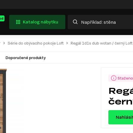
od
Katalog nábytku
r
Série do obývacího pokoje Loft
Regál 1d1s dub wotan / černý Loft
Doporučené produkty
Staženo
Regá
čern
Nahlási