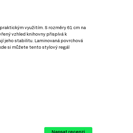
 praktickým využitím. S rozměry 61 cm na
vřený vzhled knihovny přispívá k
ují jeho stabilitu. Laminovaná povrchová
kde si můžete tento stylový regál
ytku, které si můžete prohlédnout a vybrat
Napsat recenzi