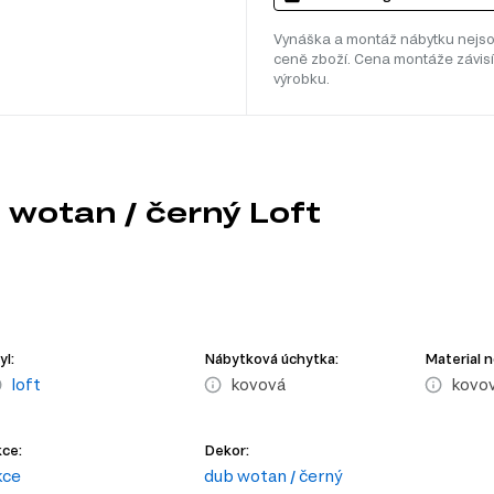
Vynáška a montáž nábytku nejso
ceně zboží. Cena montáže závisí
výrobku.
 wotan / černý Loft
yl:
Nábytková úchytka:
Material 
loft
kovová
kovo
ce:
Dekor:
kce
dub wotan / černý