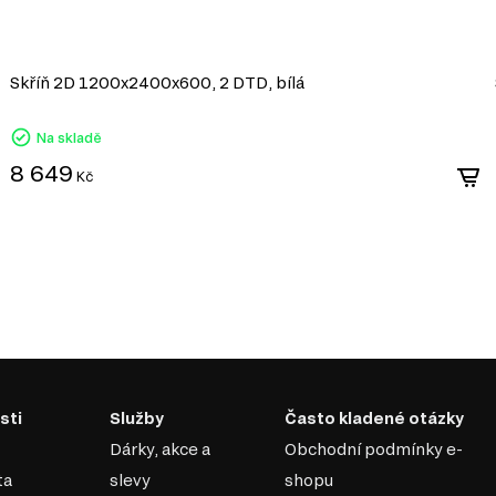
šedou; buďte opatrní s jasnými barvami, výjimk
výzdoba a doplňky by měly být neobvyklé, od
charakteru: reklamní plakáty, filmové plakáty, rů
základy, vyhněte se použití ozdob a krajek;
Skříň 2D 1200x2400x600, 2 DTD, bílá
osvětlení je co nejpřirozenější; lampy by měly b
nejcharakterističtějšími světly loftu jsou závěsné
lokální osvětlení podle typu kolejnicových systém
Na skladě
8 649
Kč
teriálů v nábytkářském
tlakem s přidáním
álem pro výrobu
díky své ekonomičnosti,
m nebo jiném stylu díky
sti
Služby
Často kladené otázky
Dárky, akce a
Obchodní podmínky e-
bu nábytku různých tvarů a
ta
slevy
shopu
i, ultrafialovému záření a