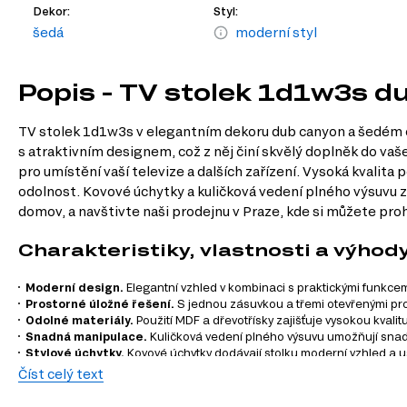
Dekor:
Styl:
šedá
moderní styl
Popis - TV stolek 1d1w3s d
TV stolek 1d1w3s v elegantním dekoru dub canyon a šedém o
s atraktivním designem, což z něj činí skvělý doplněk do vaš
pro umístění vaší televize a dalších zařízení. Vysoká kvalita
odolnost. Kovové úchytky a kuličková vedení plného výsuvu zá
domov, a navštivte naši prodejnu v Praze, kde si můžete proh
Charakteristiky, vlastnosti a výhod
Moderní design.
Elegantní vzhled v kombinaci s praktickými funkce
Prostorné úložné řešení.
S jednou zásuvkou a třemi otevřenými pros
Odolné materiály.
Použití MDF a dřevotřísky zajišťuje vysokou kvalit
Snadná manipulace.
Kuličková vedení plného výsuvu umožňují snadn
Stylové úchytky.
Kovové úchytky dodávají stolku moderní vzhled a 
Číst celý text
Informace o sérii nábytku