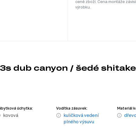
ceně zboží. Cena montáže závisí
výrobku.
3s dub canyon / šedé shitake
bytková úchytka:
Vodítka zásuvek:
Materiál k
kovová
kuličková vedení
dřevo
plného výsuvu