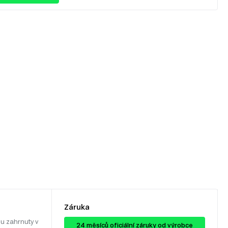
Záruka
u zahrnuty v
24 ​​​​měsíců oficiální záruky od výrobce