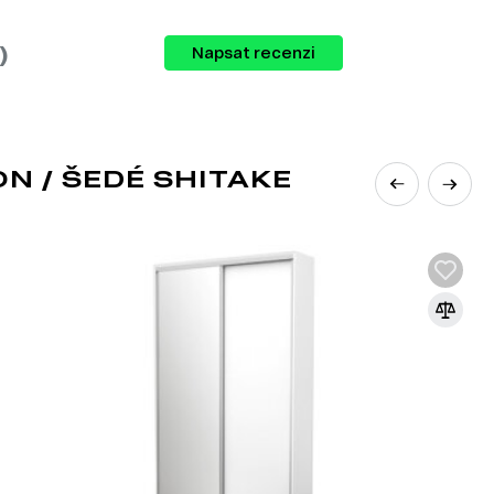
okou škálu nábytku pro kompletní vybavení
)
Napsat recenzi
 / ŠEDÉ SHITAKE