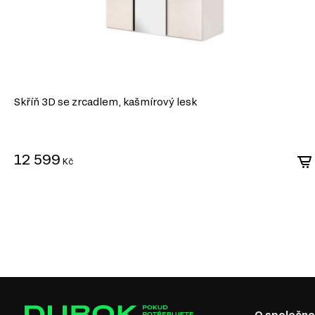
Hladký povrch. Díky homogenní struktuře má materiál dokonale rovný p
základ pro lakování, laminaci nebo nanášení dekorativních povrchů.
Snadné zpracování. Materiál se dobře hodí pro řezání, frézování a vyt
umožňuje realizaci originálních designových řešení.
Ekologičnost. Kvalitní desky MDF jsou vyráběny s použitím bezpečných 
moderní ekologické standardy.
MDF je univerzální materiál, který spojuje estetiku, pevnost 
Skříň 3D se zrcadlem, kašmírový lesk
činí ideální volbu pro výrobu nábytku v různých stylech.
12 599
Kč
O společno