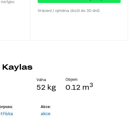
 na typu
Vrácení / výměna zboží do 30 dnů
 Kaylas
Objem
Váha
3
52 kg
0.12 m
orpusu:
Akce:
tříska
akce