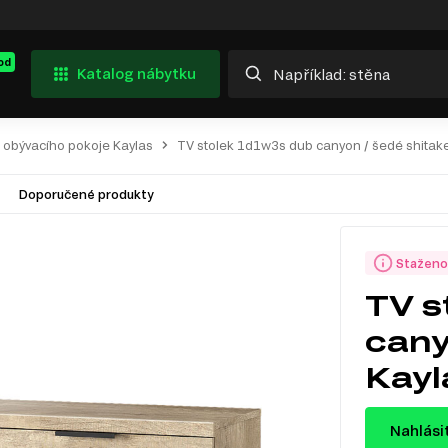
od
Katalog nábytku
 obývacího pokoje Kaylas
TV stolek 1d1w3s dub canyon / šedé shitak
Doporučené produkty
Staženo
TV s
cany
Kayl
Nahlási