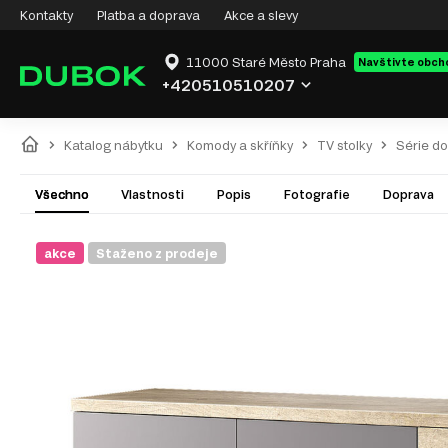
Kontakty
Platba a doprava
Akce a slevy
11000 Staré Město Praha
Navštivte obch
+420510510207
Katalog nábytku
Komody a skříňky
TV stolky
Série do
Všechno
Vlastnosti
Popis
Fotografie
Doprava
akce
Staženo z prodeje