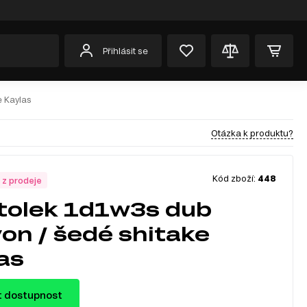
Přihlásit se
e Kaylas
Otázka k produktu?
Kód zboží:
448
 z prodeje
tolek 1d1w3s dub
on / šedé shitake
as
t dostupnost