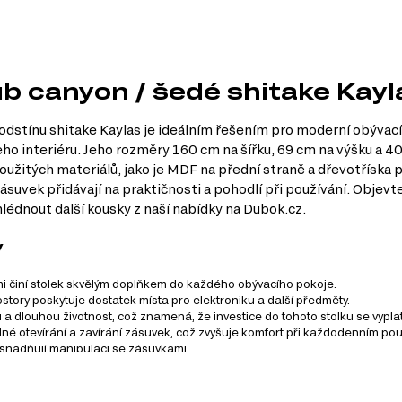
ub canyon / šedé shitake Kayl
dstínu shitake Kaylas je ideálním řešením pro moderní obývací
eho interiéru. Jeho rozměry 160 cm na šířku, 69 cm na výšku a 40
 použitých materiálů, jako je MDF na přední straně a dřevotříska 
suvek přidávají na praktičnosti a pohodlí při používání. Objevt
lédnout další kousky z naší nabídky na Dubok.cz.
y
mi činí stolek skvělým doplňkem do každého obývacího pokoje.
tory poskytuje dostatek místa pro elektroniku a další předměty.
u a dlouhou životnost, což znamená, že investice do tohoto stolku se vyplat
é otevírání a zavírání zásuvek, což zvyšuje komfort při každodenním pou
usnadňují manipulaci se zásuvkami.