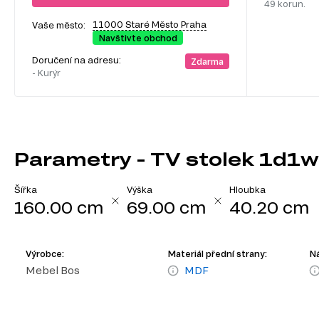
49 korun.
11000 Staré Město Praha
Vaše město:
Navštivte obchod
Doručení na adresu:
Zdarma
- Kurýr
Parametry - TV stolek 1d1w
Šířka
Výška
Hloubka
160.00 cm
69.00 cm
40.20 cm
Výrobce:
Materiál přední strany:
Ná
Mebel Bos
MDF