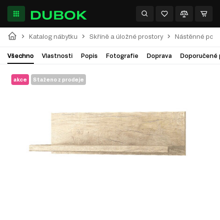
Katalog nábytku
Skříně a úložné prostory
Nástěnné polic
Všechno
Vlastnosti
Popis
Fotografie
Doprava
Doporučené 
akce
Staženo z prodeje