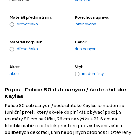
Materiál přední strany:
Povrchová úprava:
dřevotříska
laminovaná
Materiál korpusu:
Dekor:
dřevotříska
dub canyon
Akce:
Styl:
akce
moderní styl
Popis - Police 80 dub canyon / šedé shitake
Kaylas
Police 80 dub canyon / šedé shitake Kaylas je moderní a
funkční prvek, který skvěle doplní váš obývací pokoj. S
rozměry 80 cm na šířku, 26 cm na výšku a 21,6 cm na
hloubku nabízí dostatek prostoru pro vystavení vašich
oblíbených dekorací, knih nebo jiných drobností. Otevřený