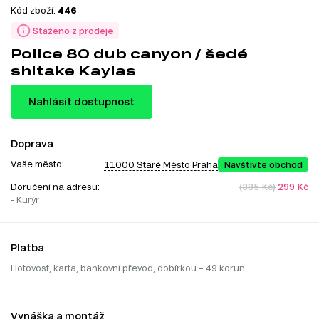
Kód zboží:
446
Staženo z prodeje
Police 80 dub canyon / šedé
shitake Kaylas
Nahlásit dostupnost
Doprava
Vaše město:
11000 Staré Město Praha
Navštivte obchod
Doručení na adresu:
(385 Kč)
299 Kč
- Kurýr
Platba
Hotovost, karta, bankovní převod, dobírkou – 49 korun.
Vynáška a montáž