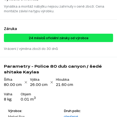
Vynáška a montáž nábytku nejsou zahrnuty v ceně zboží. Cena
montáže závisí na typu výrobku.
Záruka
24 ​​​​měsíců oficiální záruky od výrobce
Vrácení / výměna zboží do 30 dnů
Parametry - Police 80 dub canyon / šedé
shitake Kaylas
Šířka
Výška
Hloubka
80.00 cm
26.00 cm
21.60 cm
Váha
Objem
3
8 kg
0.01 m
Výrobce:
Druh polic:
Mebel Bos
otevřené