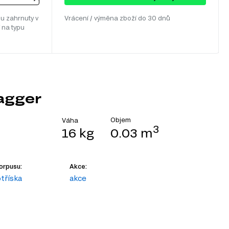
u zahrnuty v
Vrácení / výměna zboží do 30 dnů
 na typu
agger
Objem
Váha
3
16 kg
0.03 m
orpusu:
Akce:
tříska
akce