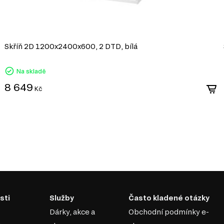
Snadné zpracování: DTD lze snadno řezat a vrt
konstrukcí.
Odolnost vůči vlivům: Laminované DTD je dobře c
mechanickému poškození.
Ekologičnost: Moderní výrobci zajišťují minimál
Skříň 2D 1200x2400x600, 2 DTD, bílá
ekologickými normami.
DTD je praktickým a ekonomickým řešení
Na skladě
vytvářet jak standardní, tak jedinečné de
8 649
Kč
časový vzhled, který
usky, které jsou nejen
hlavní výhody moderního
 jednoduchými tvary, což
cemi a styly, což vám umožní
sti
Služby
Často kladené otázky
Dárky, akce a
Obchodní podmínky e-
ní prvky, které šetří místo a