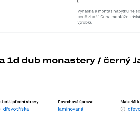
Vynáška a montáž nábytku nejso
ceně zboží. Cena montáže závisí
výrobku.
a 1d dub monastery / černý J
teriál přední strany:
Povrchová úprava:
Materiál k
dřevotříska
laminovaná
dřevo