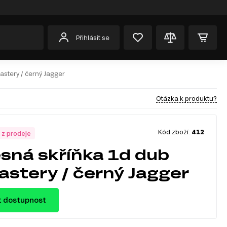
Přihlásit se
stery / černý Jagger
Otázka k produktu?
Kód zboží:
412
 z prodeje
sná skříňka 1d dub
stery / černý Jagger
t dostupnost