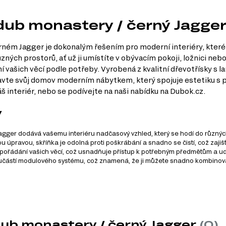
 dub monastery / černý Jagge
ém Jagger je dokonalým řešením pro moderní interiéry, které v
ných prostorů, ať už ji umístíte v obývacím pokoji, ložnici nebo
ní vašich věcí podle potřeby. Vyrobená z kvalitní dřevotřísky s
bavte svůj domov moderním nábytkem, který spojuje estetiku s 
áš interiér, nebo se podívejte na naši nabídku na Dubok.cz.
y
gger dodává vašemu interiéru nadčasový vzhled, který se hodí do různých 
úpravou, skříňka je odolná proti poškrábání a snadno se čistí, což zajiš
pořádání vašich věcí, což usnadňuje přístup k potřebným předmětům a ud
učástí modulového systému, což znamená, že ji můžete snadno kombinovat s
ládá z 16 různých produktů. Tento systém zahrnuje širokou šká
dub monastery / černý Jagger
(0)
ktů patří: