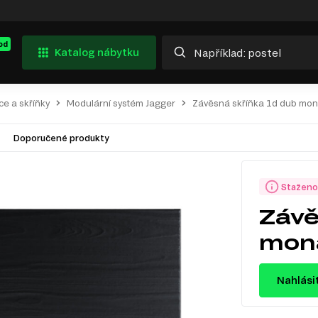
od
Katalog nábytku
ce a skříňky
Modulární systém Jagger
Závěsná skříňka 1d dub mona
Doporučené produkty
Staženo
Závě
mona
Nahlási