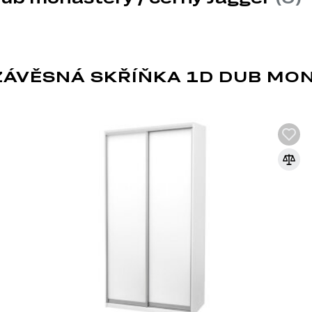
ÁVĚSNÁ SKŘÍŇKA 1D DUB MON
DŘEVOTŘÍSKA
DTD (dřevotřísková deska) je jedním z nej
průmyslu. Vyrábí se lisováním dřevních t
syntetických pryskyřic jako pojiva. DTD j
korpusového nábytku, čelních ploch a dek
univerzálnosti a dostupnosti.
Výhody DTD:
Různorodost designů: Umožňuje výrobu nábytku 
široké škále dekorativních povrchů.