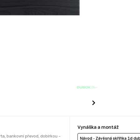
Vynáška a montáž
rta, bankovní převod, dobírkou –
Návod - Závěsná skříňka 1d du