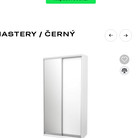
ASTERY / ČERNÝ
rozšířenějších materiálů v nábytkářském
řísek pod vysokým tlakem s přidáním
e základním materiálem pro výrobu
orativních panelů díky své ekonomičnosti,
v moderním, klasickém nebo jiném stylu díky