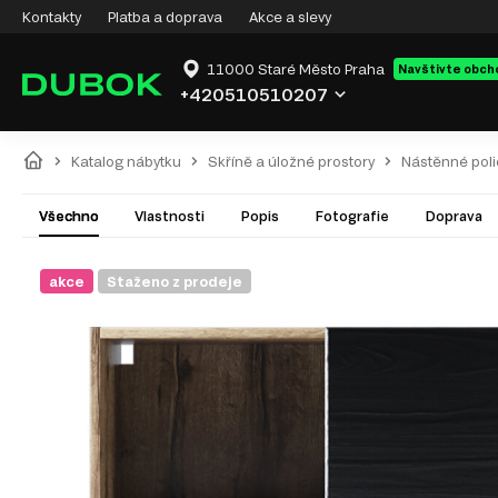
Kontakty
Platba a doprava
Akce a slevy
11000 Staré Město Praha
Navštivte obch
+420510510207
Katalog nábytku
Skříně a úložné prostory
Nástěnné poli
Všechno
Vlastnosti
Popis
Fotografie
Doprava
akce
Staženo z prodeje