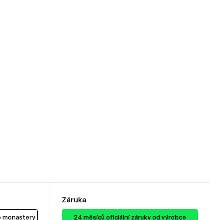
Záruka
b monastery / černý
24 ​​​​měsíců oficiální záruky od výrobce