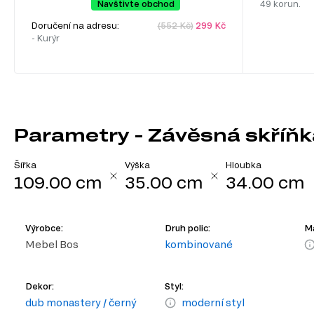
Navštivte obchod
49 korun.
Doručení na adresu:
(552 Kč)
299 Kč
- Kurýr
Parametry - Závěsná skříňk
Šířka
Výška
Hloubka
109.00 cm
35.00 cm
34.00 cm
Výrobce:
Druh polic:
Ma
Mebel Bos
kombinované
Dekor:
Styl:
dub monastery / černý
moderní styl