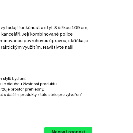
r
yžadují funkčnost a styl. S šířkou 109 cm,
 kanceláři. Její kombinované police
 laminovanou povrchovou úpravou, skříňka je
praktickým využitím. Navštivte naši
stylů bydlení.
ťuje dlouhou životnost produktu.
ržuje prostor přehledný.
 dalšími produkty z této série pro vytvoření
lu nábytku, který vám umožní vytvořit si
Napsat recenzi