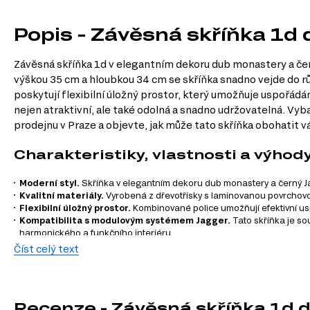
Popis - Závěsná skříňka 1d
Závěsná skříňka 1d v elegantním dekoru dub monastery a čern
výškou 35 cm a hloubkou 34 cm se skříňka snadno vejde do růz
poskytují flexibilní úložný prostor, který umožňuje uspořádá
nejen atraktivní, ale také odolná a snadno udržovatelná. Vy
prodejnu v Praze a objevte, jak může tato skříňka obohatit v
Charakteristiky, vlastnosti a výhod
Moderní styl.
Skříňka v elegantním dekoru dub monastery a černý Ja
Kvalitní materiály.
Vyrobená z dřevotřísky s laminovanou povrchovou 
Flexibilní úložný prostor.
Kombinované police umožňují efektivní us
Kompatibilita s modulovým systémem Jagger.
Tato skříňka je so
harmonického a funkčního interiéru.
Číst celý text
Informace o sérii nábytku
Skříňka 1d je prvkem modulového systému Jagger, který se sk
Recenze - Závěsná skříňka 1d 
dokonalý domov podle vašich představ. Mezi kategorie produ