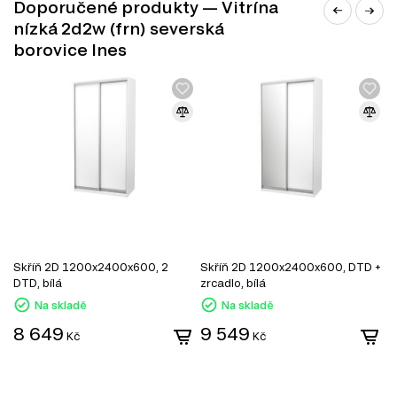
Doporučené produkty — Vitrína
nízká 2d2w (frn) severská
borovice Ines
Skříň 2D 1200x2400x600, 2
Skříň 2D 1200x2400x600, DTD +
S
DTD, bílá
zrcadlo, bílá
D
Na skladě
Na skladě
8 649
9 549
Kč
Kč