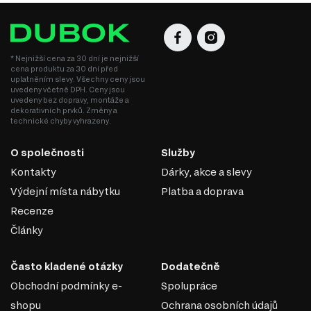
* Nejnižší cena za 30 dní je nejnižší
cena produktu za 30 dní před
uplatněním slevy. Všechny ceny jsou
uvedeny včetně DPH. Ceny jsou
uvedeny bez dopravy, montáže a
dekorativních prvků. Změny a
technické chyby vyhrazeny.
O společnosti
Služby
Kontakty
Dárky, akce a slevy
Výdejní místa nábytku
Platba a doprava
Recenze
Články
Často kladené otázky
Dodatečně
Obchodní podmínky e-
Spolupráce
shopu
Ochrana osobních údajů