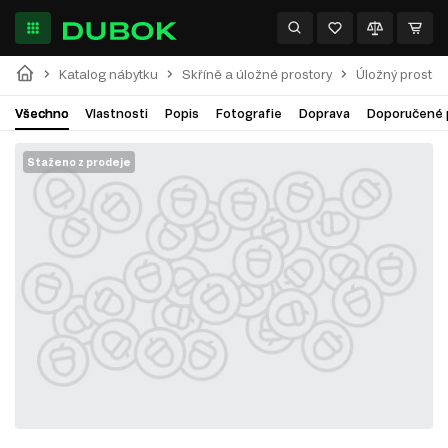
Katalog nábytku
Skříně a úložné prostory
Úložný prostor
Všechno
Vlastnosti
Popis
Fotografie
Doprava
Doporučené 
Staženo z prodeje