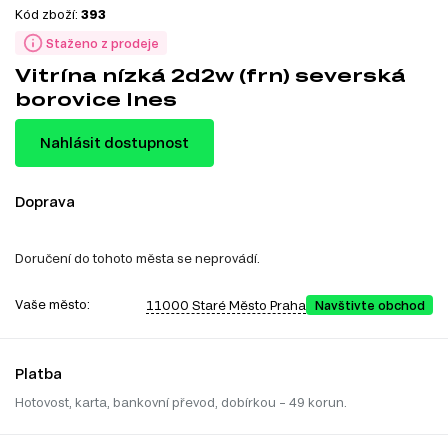
Kód zboží:
393
Staženo z prodeje
Vitrína nízká 2d2w (frn) severská
borovice Ines
Nahlásit dostupnost
Doprava
Doručení do tohoto města se neprovádí.
Vaše město:
11000 Staré Město Praha
Navštivte obchod
Platba
Hotovost, karta, bankovní převod, dobírkou – 49 korun.