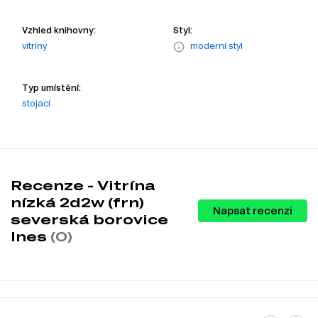
Vzhled knihovny:
Styl:
vitríny
moderní styl
Typ umístění:
stojací
Recenze - Vitrína
nízká 2d2w (frn)
Napsat recenzi
severská borovice
Ines
(0)