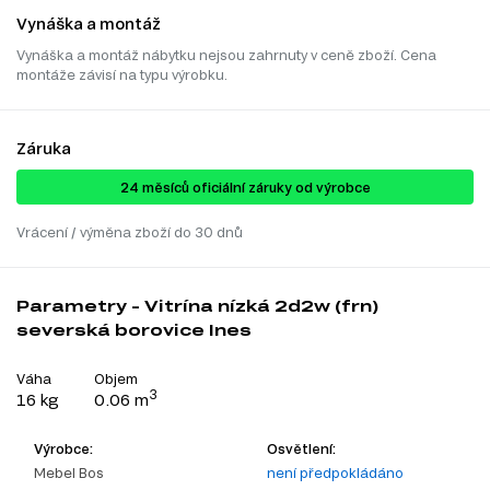
Vynáška a montáž
Vynáška a montáž nábytku nejsou zahrnuty v ceně zboží. Cena
montáže závisí na typu výrobku.
Záruka
24 ​​​​měsíců oficiální záruky od výrobce
Vrácení / výměna zboží do 30 dnů
Parametry - Vitrína nízká 2d2w (frn)
severská borovice Ines
Váha
Objem
3
16 kg
0.06 m
Výrobce:
Osvětlení:
Mebel Bos
není předpokládáno