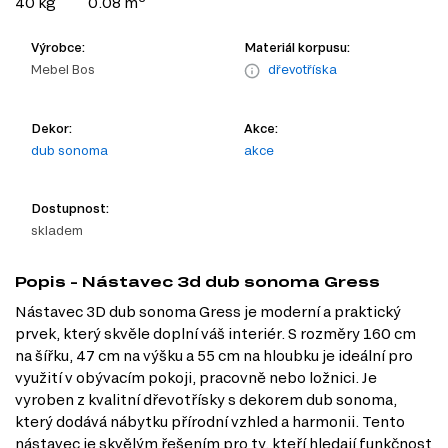
40 kg
0.08 m
Výrobce:
Materiál korpusu:
Mebel Bos
dřevotříska
Dekor:
Akce:
dub sonoma
akce
Dostupnost:
skladem
Popis - Nástavec 3d dub sonoma Gress
Nástavec 3D dub sonoma Gress je moderní a praktický
prvek, který skvěle doplní váš interiér. S rozměry 160 cm
na šířku, 47 cm na výšku a 55 cm na hloubku je ideální pro
využití v obývacím pokoji, pracovně nebo ložnici. Je
vyroben z kvalitní dřevotřísky s dekorem dub sonoma,
který dodává nábytku přírodní vzhled a harmonii. Tento
nástavec je skvělým řešením pro ty, kteří hledají funkčnost