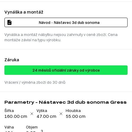
Vynáška a montáž
Návod - Nástavec 3d dub sonoma
Vynáška a montáž nábytku nejsou zahrnuty v ceně zboží. Cena
montáže závisí na typu výrobku.
Záruka
24 ​​​​měsíců oficiální záruky od výrobce
Vrácení / výměna zboží do 30 dnů
Parametry - Nástavec 3d dub sonoma Gress
Šířka
Výška
Hloubka
160.00 cm
47.00 cm
55.00 cm
Váha
Objem
3