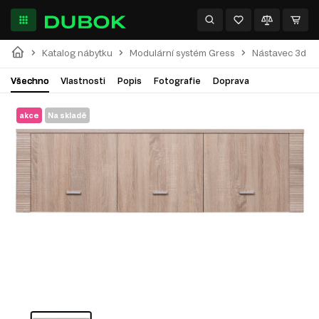
Katalog nábytku
Modulární systém Gress
Nástavec 3d d
Všechno
Vlastnosti
Popis
Fotografie
Doprava
akce
Na skladě