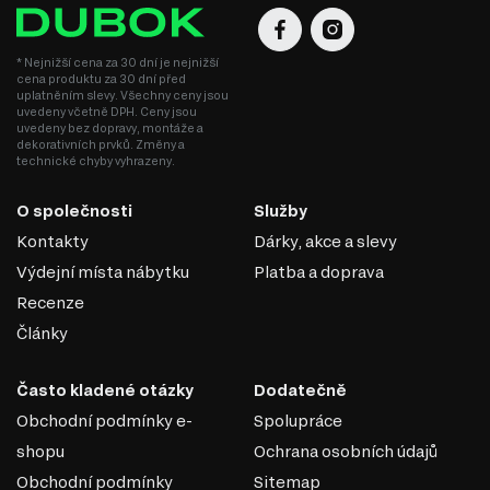
jsou kategorie produktů, které můžete v rámci této série
najít:
TV stolky
* Nejnižší cena za 30 dní je nejnižší
Komody
cena produktu za 30 dní před
Konferenční stolky
uplatněním slevy. Všechny ceny jsou
uvedeny včetně DPH. Ceny jsou
Jídelní stoly
uvedeny bez dopravy, montáže a
Manželské postele
dekorativních prvků. Změny a
Šatní skříň
technické chyby vyhrazeny.
Úložný prostor
Noční stolky
O společnosti
Služby
Nástěnné police a skříňky
Zrcadla
Kontakty
Dárky, akce a slevy
Kancelářské stoly
Výdejní místa nábytku
Platba a doprava
Recenze
Články
Často kladené otázky
Dodatečně
Obchodní podmínky e-
Spolupráce
shopu
Ochrana osobních údajů
Obchodní podmínky
Sitemap