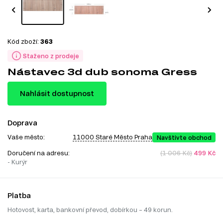
Kód zboží:
363
Staženo z prodeje
Nástavec 3d dub sonoma Gress
Nahlásit dostupnost
Doprava
Vaše město:
11000 Staré Město Praha
Navštivte obchod
Doručení na adresu:
(1 006 Kč)
499 Kč
- Kurýr
Platba
Hotovost, karta, bankovní převod, dobírkou – 49 korun.