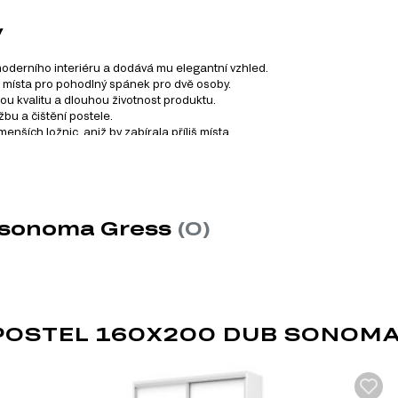
y
derního interiéru a dodává mu elegantní vzhled.
místa pro pohodlný spánek pro dvě osoby.
ou kvalitu a dlouhou životnost produktu.
u a čištění postele.
nších ložnic, aniž by zabírala příliš místa.
rnuje celkem 28 produktů. Můžete si vybrat zboží různých kateg
b sonoma Gress
(0)
OSTEL 160X200 DUB SONOMA