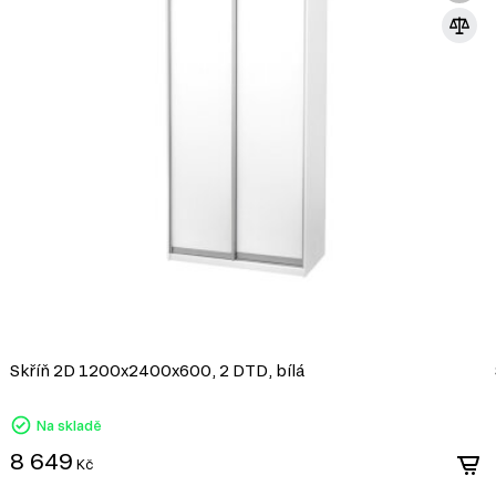
DŘEVOTŘÍSKA + MD
Kombinovaná fasáda z DTD a MDF je oblí
díky kombinaci výhod obou materiálů. Tak
DTD s hladkým a esteticky přitažlivým p
rozmanitý a stylový nábytek.
Výhody kombinované fasády z DTD a MDF
Ekonomičnost: DTD je cenově dostupnější mater
nábytku. MDF se používá k vytvoření estetických 
plochy.
Pevnost a stabilita: DTD zajišťuje pevnost a st
precizní vzhled povrchu, což zvyšuje celkovou k
Flexibilita v designu: Kombinace těchto materiá
jako jsou zakřivené fasády, vzory, řezby nebo im
Snadná údržba: Díky povrchové úpravě DTD a M
Skříň 2D 1200x2400x600, 2 DTD, bílá
prachu a nečistot.
Na skladě
Kombinované fasády z DTD a MDF jsou skv
dostupného a pevného nábytku, který se ho
8 649
Kč