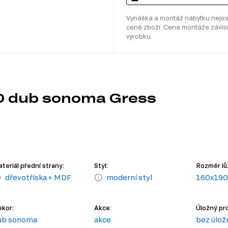
Vynáška a montáž nábytku nejso
ceně zboží. Cena montáže závisí
výrobku.
0 dub sonoma Gress
teriál přední strany:
Styl:
Rozměr lů
dřevotříska + MDF
moderní styl
160x190
kor:
Akce:
Úložný pro
ub sonoma
akce
bez úlož