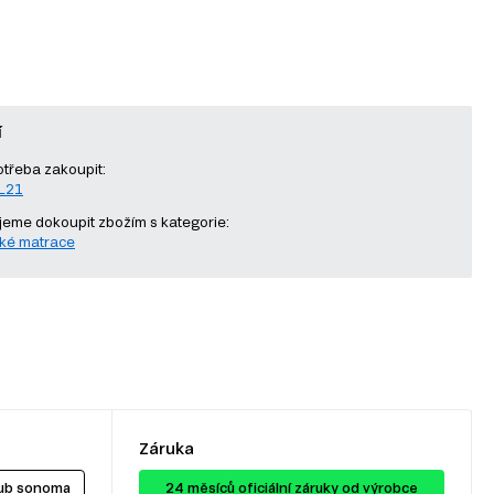
í
otřeba zakoupit:
-L21
eme dokoupit zbožím s kategorie:
ké matrace
Záruka
dub sonoma
24 ​​​​měsíců oficiální záruky od výrobce