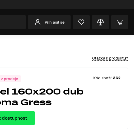
Přihlásit se
s
Otázka k produktu?
Kód zboží:
362
 z prodeje
el 160x200 dub
oma Gress
t dostupnost