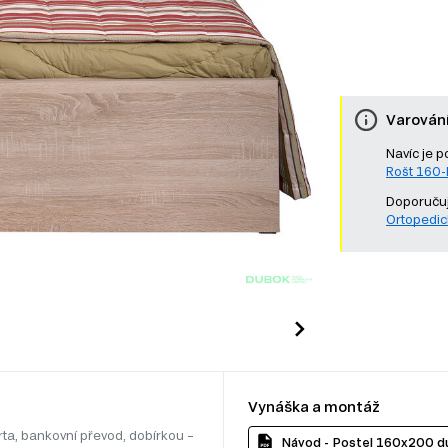
Varován
Navíc je p
Rošt 160
Doporučuj
Ortopedic
Vynáška a montáž
rta, bankovní převod, dobírkou –
Návod - Postel 160x200 