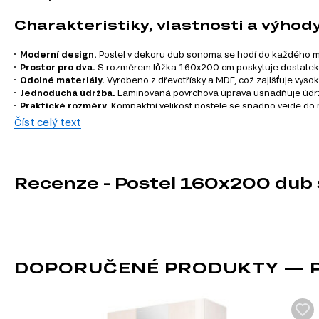
Charakteristiky, vlastnosti a výhod
Moderní design.
Postel v dekoru dub sonoma se hodí do každého mo
Prostor pro dva.
S rozměrem lůžka 160x200 cm poskytuje dostatek 
Odolné materiály.
Vyrobeno z dřevotřísky a MDF, což zajišťuje vysok
Jednoduchá údržba.
Laminovaná povrchová úprava usnadňuje údržb
Praktické rozměry.
Kompaktní velikost postele se snadno vejde do me
Číst celý text
Informace o sérii nábytku
Tato postel je součástí modulového systému Gress, který zah
Recenze - Postel 160x200 du
TV stolky
Komody
Konferenční stolky
Jídelní stoly
Manželské postele
Šatní skříň
DOPORUČENÉ PRODUKTY — P
Úložný prostor
Noční stolky
Nástěnné police a skříňky
Zrcadla
Kancelářské stoly