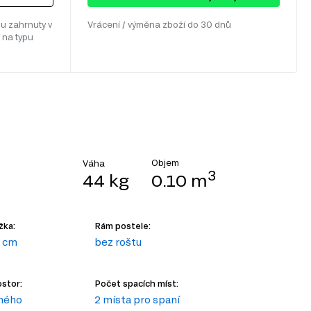
u zahrnuty v
Vrácení / výměna zboží do 30 dnů
 na typu
Objem
Váha
3
44 kg
0.10 m
žka:
Rám postele:
 cm
bez roštu
stor:
Počet spacích míst:
ného
2 místa pro spaní