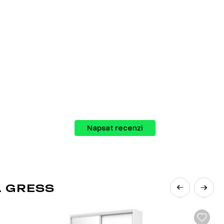
orií, které zahrnují:
Napsat recenzi
 GRESS