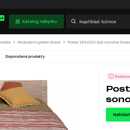
od
Katalog nábytku
ostele
Modulární systém Gress
Postel 160x200 dub sonoma Gres
Doporučené produkty
Staženo
Post
son
Nahlási