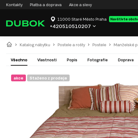
Kontakty
Platba a doprava
Akce a slevy
11000 Staré Město Praha
Navštivte obch
+420510510207
Katalog nábytku
Postele a rošty
Postele
Manželské p
Všechno
Vlastnosti
Popis
Fotografie
Doprava
akce
Staženo z prodeje