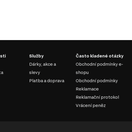
časový vzhled, který
usky, které jsou nejen
hlavní výhody moderního
 jednoduchými tvary, což
sti
Služby
Často kladené otázky
cemi a styly, což vám umožní
Dárky, akce a
Obchodní podmínky e-
ní prvky, které šetří místo a
ta
slevy
shopu
 dřevo dodává nábytku na
Platba a doprava
Obchodní podmínky
Reklamace
ideální volbou.
Reklamační protokol
 prvky nebo přírodními
Vrácení peněz
 atmosféru.
py nebo umělecké obrazy,
 užijte si krásu