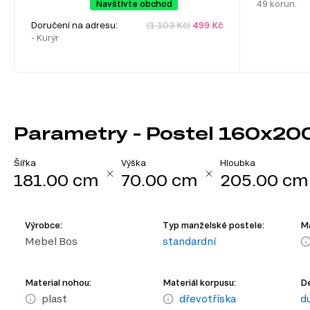
Navštivte obchod
49 korun.
Doručení na adresu:
(1 103 Kč)
499 Kč
- Kurýr
Parametry - Postel 160x20
Šířka
Výška
Hloubka
181.00 cm
70.00 cm
205.00 cm
Výrobce:
Typ manželské postele:
Ma
Mebel Bos
standardní
Material nohou:
Materiál korpusu:
De
plast
dřevotříska
d