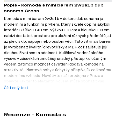
Popis - Komoda s mini barem 2w3s1b dub
sonoma Gress
Komoda s mini barem 2w3s1b v dekoru dub sonoma je
moderním a funkčním prvkem, který skvěle doplní jakýkoli
interiér. S šířkou 140 cm, výškou 118 cm a hloubkou 39 cm
nabízí dostatek prostoru pro uložení různých předmětů, ať
už jde o sklo, nápoje nebo osobní věci. Tato vitrína s barem
je vyrobena z kvalitní dřevotřísky a MDF, což zajišťuje její
dlouhou životnost a odolnost. Kuličková vedení plného
výsuvu v zásuvkách umožňují snadný přístup k uloženým
věcem, zatímco možnost osvětlení dodává komodě na
atraktivitě. Plastové nohy a úchytky přispívají k celkovému
modernímu vzhledu. Navštivte naši prodejnu v Praze a
objevte, jak tento elegantní kousek může obohatit váš
domov.
Číst celý text
Charakteristiky, vlastnosti a výhody
Moderní design.
Komoda v dekoru dub sonoma dodá vašemu
interiéru svěží a stylový vzhled.
Recenze - Komoda s
Praktická velikost.
S rozměry 140 x 118 x 39 cm se snadno vejde