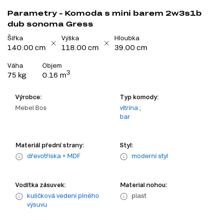
Parametry - Komoda s mini barem 2w3s1b
dub sonoma Gress
Šířka
Výška
Hloubka
140.00 cm
118.00 cm
39.00 cm
Váha
Objem
3
75 kg
0.16 m
Výrobce:
Typ komody:
Mebel Bos
vitrína
;
bar
Materiál přední strany:
Styl:
dřevotříska + MDF
moderní styl
Vodítka zásuvek:
Material nohou:
kuličková vedení plného
plast
výsuvu