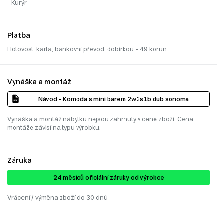
- Kurýr
Platba
Hotovost, karta, bankovní převod, dobírkou – 49 korun.
Vynáška a montáž
Návod - Komoda s mini barem 2w3s1b dub sonoma
Vynáška a montáž nábytku nejsou zahrnuty v ceně zboží. Cena
montáže závisí na typu výrobku.
Záruka
24 ​​​​měsíců oficiální záruky od výrobce
Vrácení / výměna zboží do 30 dnů