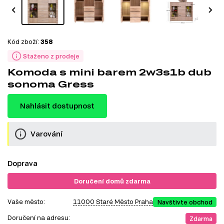
Kód zboží:
358
Staženo z prodeje
Komoda s mini barem 2w3s1b dub
sonoma Gress
Nahlásit dostupnost
Varování
Doprava
Doručení domů zdarma
Vaše město:
11000 Staré Město Praha
Navštivte obchod
Doručení na adresu:
Zdarma