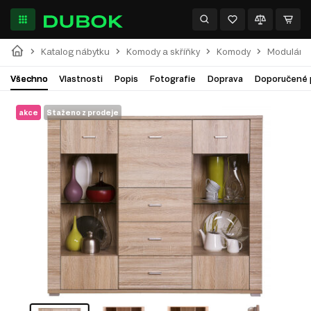
Katalog nábytku
Komody a skříňky
Komody
Modulární
Všechno
Vlastnosti
Popis
Fotografie
Doprava
Doporučené 
akce
Staženo z prodeje