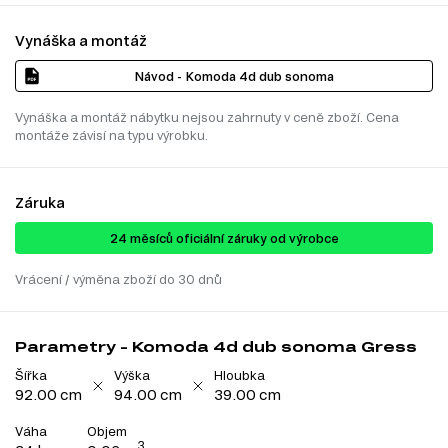
Vynáška a montáž
Návod - Komoda 4d dub sonoma
Vynáška a montáž nábytku nejsou zahrnuty v ceně zboží. Cena
montáže závisí na typu výrobku.
Záruka
24 ​​​​měsíců oficiální záruky od výrobce
Vrácení / výměna zboží do 30 dnů
Parametry - Komoda 4d dub sonoma Gress
Šířka
Výška
Hloubka
92.00 cm
94.00 cm
39.00 cm
Váha
Objem
3