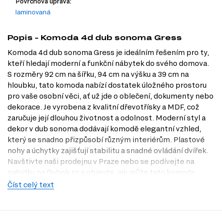
Povrchová úprava:
laminovaná
Popis - Komoda 4d dub sonoma Gress
Komoda 4d dub sonoma Gress je ideálním řešením pro ty,
kteří hledají moderní a funkční nábytek do svého domova.
S rozměry 92 cm na šířku, 94 cm na výšku a 39 cm na
hloubku, tato komoda nabízí dostatek úložného prostoru
pro vaše osobní věci, ať už jde o oblečení, dokumenty nebo
dekorace. Je vyrobena z kvalitní dřevotřísky a MDF, což
zaručuje její dlouhou životnost a odolnost. Moderní styl a
dekor v dub sonoma dodávají komodě elegantní vzhled,
který se snadno přizpůsobí různým interiérům. Plastové
nohy a úchytky zajišťují stabilitu a snadné ovládání dvířek.
Navštivte naši prodejnu v Praze nebo se podívejte na
nabídku na Dubok.cz a objevte, jak může tato komoda
obohatit váš domov.
Číst celý text
Charakteristiky, vlastnosti a výhody
Moderní design.
Komoda v moderním stylu se hodí do jakéhokoli