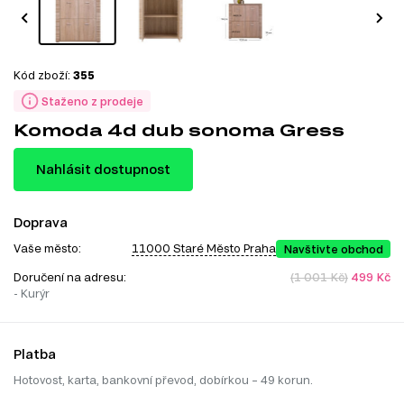
Kód zboží:
355
Staženo z prodeje
Komoda 4d dub sonoma Gress
Nahlásit dostupnost
Doprava
Vaše město:
11000 Staré Město Praha
Navštivte obchod
Doručení na adresu:
(1 001 Kč)
499 Kč
- Kurýr
Platba
Hotovost, karta, bankovní převod, dobírkou – 49 korun.