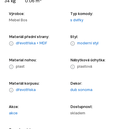
34 kg
0.06 m
Výrobce:
Typ komody:
Mebel Bos
s dvířky
Materiál přední strany:
Styl:
dřevotříska + MDF
moderní styl
Material nohou:
Nábytková úchytka:
plast
plastová
Materiál korpusu:
Dekor:
dřevotříska
dub sonoma
Akce:
Dostupnost:
akce
skladem