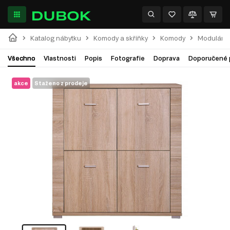
Katalog nábytku
Komody a skříňky
Komody
Modulární
Všechno
Vlastnosti
Popis
Fotografie
Doprava
Doporučené 
akce
Staženo z prodeje