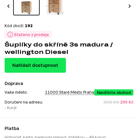
Kód zboží:
192
Staženo z prodeje
Šuplíky do skříně 3s madura /
wellington Diesel
Nahlásit dostupnost
Doprava
Vaše město:
11000 Staré Město Praha
Navštivte obchod
Doručení na adresu:
(623 Kč)
299 Kč
- Kurýr
Platba
Hotovost, karta, bankovní převod, dobírkou – 49 korun.