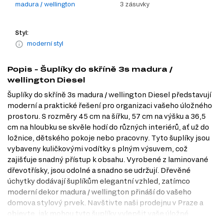
madura / wellington
3 zásuvky
Styl:
moderní styl
Popis - Šuplíky do skříně 3s madura /
wellington Diesel
Šuplíky do skříně 3s madura / wellington Diesel představují
moderní a praktické řešení pro organizaci vašeho úložného
prostoru. S rozměry 45 cm na šířku, 57 cm na výšku a 36,5
cm na hloubku se skvěle hodí do různých interiérů, ať už do
ložnice, dětského pokoje nebo pracovny. Tyto šuplíky jsou
vybaveny kuličkovými vodítky s plným výsuvem, což
zajišťuje snadný přístup k obsahu. Vyrobené z laminované
dřevotřísky, jsou odolné a snadno se udržují. Dřevěné
úchytky dodávají šuplíkům elegantní vzhled, zatímco
moderní dekor madura / wellington přináší do vašeho
domova stylový prvek. Navštivte naši prodejnu v Praze a
objevte, jak mohou tyto šuplíky vylepšit vaše úložné