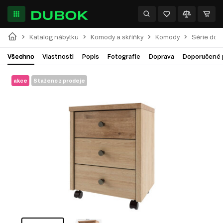
Katalog nábytku
Komody a skříňky
Komody
Série do 
Všechno
Vlastnosti
Popis
Fotografie
Doprava
Doporučené 
akce
Staženo z prodeje