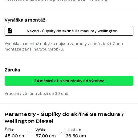
Vynáška a montáž
Návod - Šuplíky do skříně 3s madura / wellington
Vynáška a montáž nábytku nejsou zahrnuty v ceně zboží. Cena
montáže závisí na typu výrobku.
Záruka
24 ​​​​měsíců oficiální záruky od výrobce
Vrácení / výměna zboží do 30 dnů
Parametry - Šuplíky do skříně 3s madura /
wellington Diesel
Šířka
Výška
Hloubka
45.00 cm
57.00 cm
36.50 cm