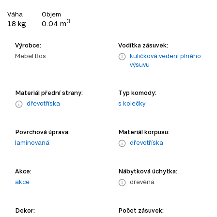
Váha
Objem
3
18 kg
0.04 m
Výrobce:
Vodítka zásuvek:
Mebel Bos
kuličková vedení plného
výsuvu
Materiál přední strany:
Typ komody:
dřevotříska
s kolečky
Povrchová úprava:
Materiál korpusu:
laminovaná
dřevotříska
Akce:
Nábytková úchytka:
akce
dřevěná
Dekor:
Počet zásuvek: