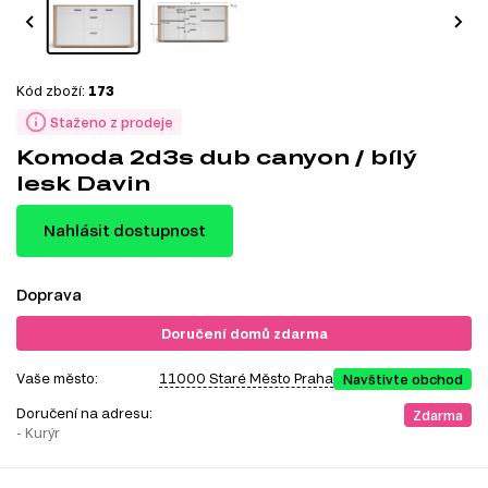
Kód zboží:
173
Staženo z prodeje
Komoda 2d3s dub canyon / bílý
lesk Davin
Nahlásit dostupnost
Doprava
Doručení domů zdarma
Vaše město:
11000 Staré Město Praha
Navštivte obchod
Doručení na adresu:
Zdarma
- Kurýr