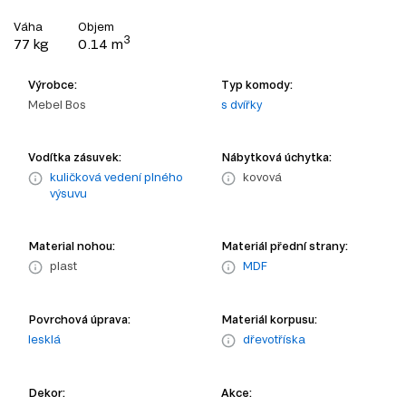
Váha
Objem
3
77 kg
0.14 m
Výrobce:
Typ komody:
Mebel Bos
s dvířky
Vodítka zásuvek:
Nábytková úchytka:
kuličková vedení plného
kovová
výsuvu
Material nohou:
Materiál přední strany:
plast
MDF
Povrchová úprava:
Materiál korpusu:
lesklá
dřevotříska
Dekor:
Akce: