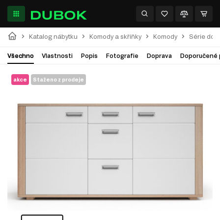
Katalog nábytku
Komody a skříňky
Komody
Série do 
Všechno
Vlastnosti
Popis
Fotografie
Doprava
Doporučené 
akce
Staženo z prodeje