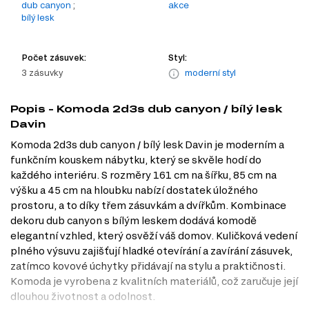
dub canyon
;
akce
bílý lesk
Počet zásuvek:
Styl:
3 zásuvky
moderní styl
Popis - Komoda 2d3s dub canyon / bílý lesk
Davin
Komoda 2d3s dub canyon / bílý lesk Davin je moderním a
funkčním kouskem nábytku, který se skvěle hodí do
každého interiéru. S rozměry 161 cm na šířku, 85 cm na
výšku a 45 cm na hloubku nabízí dostatek úložného
prostoru, a to díky třem zásuvkám a dvířkům. Kombinace
dekoru dub canyon s bílým leskem dodává komodě
elegantní vzhled, který osvěží váš domov. Kuličková vedení
plného výsuvu zajišťují hladké otevírání a zavírání zásuvek,
zatímco kovové úchytky přidávají na stylu a praktičnosti.
Komoda je vyrobena z kvalitních materiálů, což zaručuje její
dlouhou životnost a odolnost.