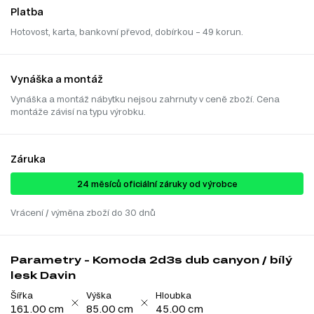
Platba
Hotovost, karta, bankovní převod, dobírkou – 49 korun.
Vynáška a montáž
Vynáška a montáž nábytku nejsou zahrnuty v ceně zboží. Cena
montáže závisí na typu výrobku.
Záruka
24 ​​​​měsíců oficiální záruky od výrobce
Vrácení / výměna zboží do 30 dnů
Parametry - Komoda 2d3s dub canyon / bílý
lesk Davin
Šířka
Výška
Hloubka
161.00 cm
85.00 cm
45.00 cm