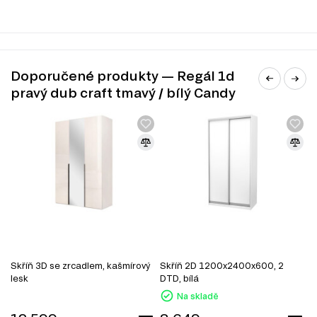
Konferenční stolky
.
Manželské postele
.
Šatní skříň
.
Úložný prostor
.
Noční stolky
.
Nástěnné police a skříňky
.
Doporučené produkty — Regál 1d
Kancelářské stoly
.
pravý dub craft tmavý / bílý Candy
Skříň 3D se zrcadlem, kašmírový
Skříň 2D 1200x2400x600, 2
S
lesk
DTD, bílá
z
Na skladě
DŘEVOTŘÍSKA + MDF