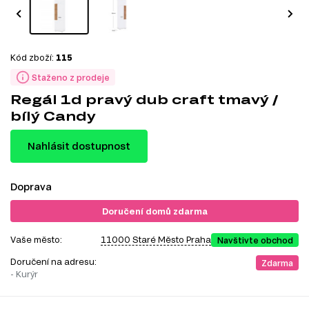
Kód zboží:
115
Staženo z prodeje
Regál 1d pravý dub craft tmavý /
bílý Candy
Nahlásit dostupnost
Doprava
Doručení domů zdarma
Vaše město:
11000 Staré Město Praha
Navštivte obchod
Doručení na adresu:
Zdarma
- Kurýr