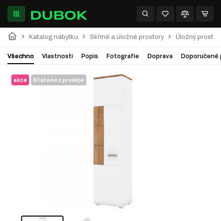
Katalog nábytku
Skříně a úložné prostory
Úložný prostor
Všechno
Vlastnosti
Popis
Fotografie
Doprava
Doporučené 
akce
Staženo z prodeje