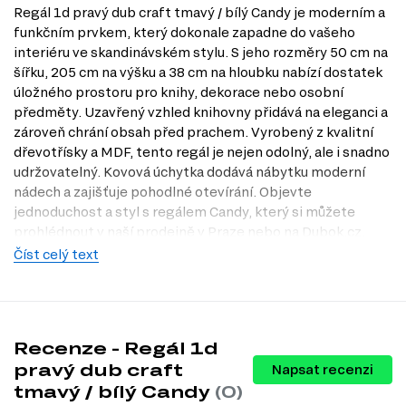
Regál 1d pravý dub craft tmavý / bílý Candy je moderním a
funkčním prvkem, který dokonale zapadne do vašeho
interiéru ve skandinávském stylu. S jeho rozměry 50 cm na
šířku, 205 cm na výšku a 38 cm na hloubku nabízí dostatek
úložného prostoru pro knihy, dekorace nebo osobní
předměty. Uzavřený vzhled knihovny přidává na eleganci a
zároveň chrání obsah před prachem. Vyrobený z kvalitní
dřevotřísky a MDF, tento regál je nejen odolný, ale i snadno
udržovatelný. Kovová úchytka dodává nábytku moderní
nádech a zajišťuje pohodlné otevírání. Objevte
jednoduchost a styl s regálem Candy, který si můžete
prohlédnout v naší prodejně v Praze nebo na Dubok.cz.
Číst celý text
Informace o sérii nábytku
Regál 1d je součástí modulového systému Candy, který
zahrnuje celkem 16 produktů. Tento systém vám umožňuje
sestavit si interiér podle vlastních představ. V rámci této
Recenze - Regál 1d
série můžete vybírat z následujících kategorií:
pravý dub craft
Napsat recenzi
TV stolky
.
tmavý / bílý Candy
(0)
Komody
.