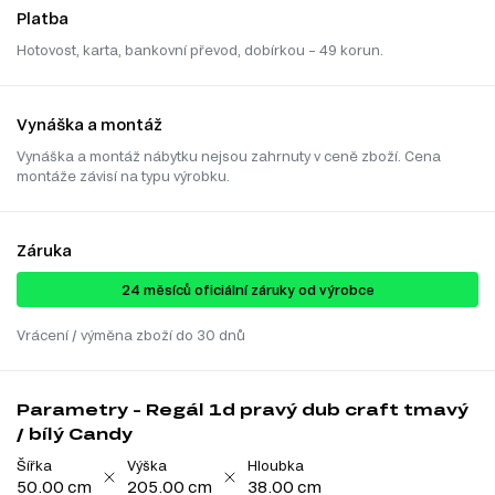
Platba
Hotovost, karta, bankovní převod, dobírkou – 49 korun.
Vynáška a montáž
Vynáška a montáž nábytku nejsou zahrnuty v ceně zboží. Cena
montáže závisí na typu výrobku.
Záruka
24 ​​​​měsíců oficiální záruky od výrobce
Vrácení / výměna zboží do 30 dnů
Parametry - Regál 1d pravý dub craft tmavý
/ bílý Candy
Šířka
Výška
Hloubka
50.00 cm
205.00 cm
38.00 cm