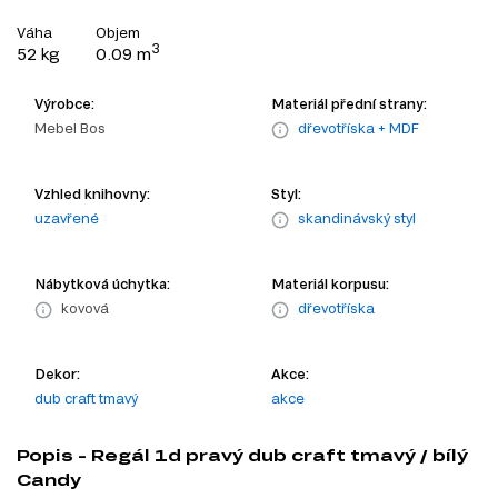
Váha
Objem
3
52 kg
0.09 m
Výrobce:
Materiál přední strany:
Mebel Bos
dřevotříska + MDF
Vzhled knihovny:
Styl:
uzavřené
skandinávský styl
Nábytková úchytka:
Materiál korpusu:
kovová
dřevotříska
Dekor:
Akce:
dub craft tmavý
akce
Popis - Regál 1d pravý dub craft tmavý / bílý
Candy