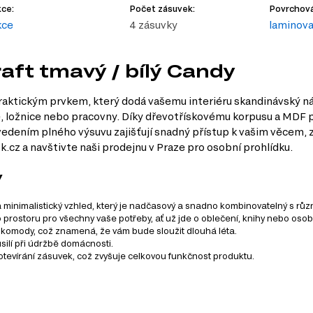
ce:
Počet zásuvek:
Povrchová
kce
4 zásuvky
laminov
aft tmavý / bílý Candy
raktickým prvkem, který dodá vašemu interiéru skandinávský ná
je, ložnice nebo pracovny. Díky dřevotřískovému korpusu a MDF
m vedením plného výsuvu zajišťují snadný přístup k vašim věcem
.cz a navštivte naši prodejnu v Praze pro osobní prohlídku.
y
minimalistický vzhled, který je nadčasový a snadno kombinovatelný s různý
prostoru pro všechny vaše potřeby, ať už jde o oblečení, knihy nebo osobn
st komody, což znamená, že vám bude sloužit dlouhá léta.
silí při údržbě domácnosti.
otevírání zásuvek, což zvyšuje celkovou funkčnost produktu.