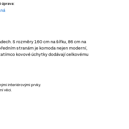
 úprava:
aná
dech. S rozměry 160 cm na šířku, 86 cm na
 předním stranám je komoda nejen moderní,
, zatímco kovové úchytky dodávají celkovému
mi interiérovými prvky.
í věci.