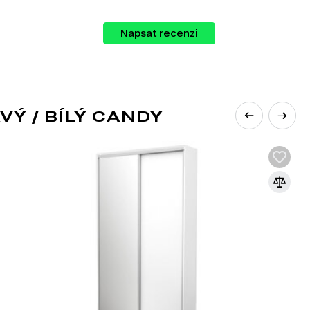
škálu nábytku, což vám umožní vytvořit si
Napsat recenzi
Ý / BÍLÝ CANDY
F
beným řešením v nábytkářském průmyslu
ová fasáda spojuje stabilitu a ekonomičnost
ovrchem MDF, což umožňuje vytvářet
:
iál, což pomáhá snižovat náklady na výrobu
částí, jako jsou dekorativní panely nebo čelní