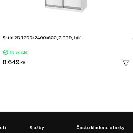
Pevnost a stabilita: DTD zajišťuje pevnost a st
precizní vzhled povrchu, což zvyšuje celkovou k
Flexibilita v designu: Kombinace těchto materiá
jako jsou zakřivené fasády, vzory, řezby nebo im
Snadná údržba: Díky povrchové úpravě DTD a M
prachu a nečistot.
Skříň 2D 1200x2400x600, 2 DTD, bílá
Kombinované fasády z DTD a MDF jsou skv
dostupného a pevného nábytku, který se ho
Na skladě
8 649
Kč
nost a jednoduchost,
dná se o zlatou střední
váhy „lagom“, což doslova
y přírodním materiálům a
yznačuje:
 Tato vášeň se odráží v
lňuje funkce;
gn může být doplněn o
sti
Služby
Často kladené otázky
vyráběné dřevěné předměty;