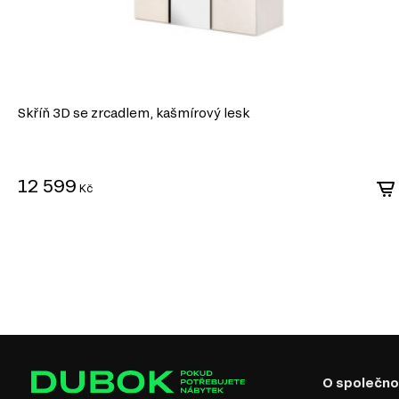
Skříň 3D se zrcadlem, kašmírový lesk
12 599
Kč
SKANDINÁVSKÝ STYL
Skandinávský styl oceňuje útulnost — je to především funkč
stejně jako důraz na individuální, ale promyšlené akcenty. Je
cestu, která vám umožňuje žít podle principu švédské rovno
znamená „tak akorát“ – nic by nemělo být málo ani moc. Dík
jemným barvám se budete vždy cítit jako doma. Interiér se v
Skandinávská láska k přírodě, lesům a loukám se odráží i v interiéru.
nábytku — formy a design jsou jednoduché a průhledné a vždy je dop
minimum dekoru a jeden výrazný prvek uspořádání v místnosti. Desi
O společno
koberce se vzory, obrazy, vázy, doplňky ve vikingském stylu, ručně 