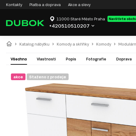
Kontakty
Platba a doprava
Akce a slevy
11000 Staré Město Praha
Navštivte obch
+420510510207
Katalog nábytku
Komody a skříňky
Komody
Modulárn
Všechno
Vlastnosti
Popis
Fotografie
Doprava
akce
Staženo z prodeje