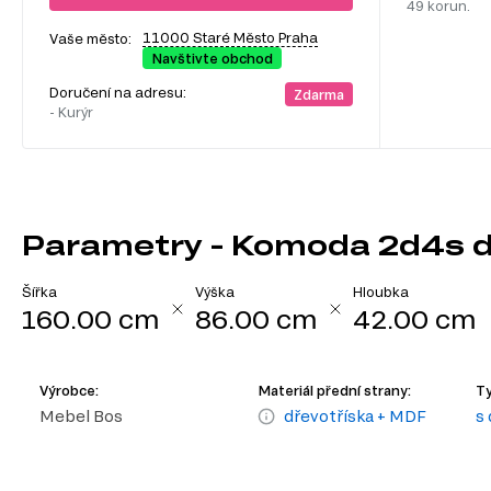
49 korun.
11000 Staré Město Praha
Vaše město:
Navštivte obchod
Doručení na adresu:
Zdarma
- Kurýr
Parametry - Komoda 2d4s du
Šířka
Výška
Hloubka
160.00 cm
86.00 cm
42.00 cm
Výrobce:
Materiál přední strany:
T
Mebel Bos
dřevotříska + MDF
s 