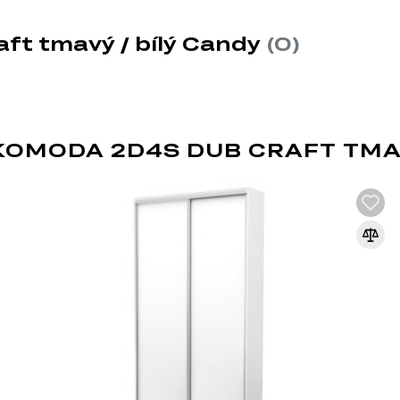
 skládá z 16 různých produktů. Tento systém zahrnuje širokou 
žete prozkoumat:
ft tmavý / bílý Candy
(0)
OMODA 2D4S DUB CRAFT TMAV
DŘEVOTŘÍSKA + MD
Kombinovaná fasáda z DTD a MDF je oblí
díky kombinaci výhod obou materiálů. Tak
DTD s hladkým a esteticky přitažlivým p
rozmanitý a stylový nábytek.
Výhody kombinované fasády z DTD a MDF
Ekonomičnost: DTD je cenově dostupnější mater
nábytku. MDF se používá k vytvoření estetických 
plochy.