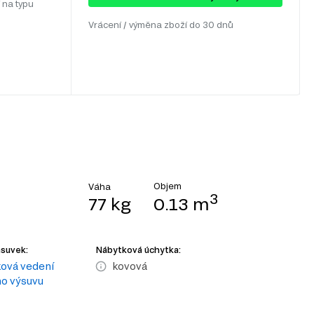
 na typu
Vrácení / výměna zboží do 30 dnů
Objem
Váha
3
77 kg
0.13 m
ásuvek:
Nábytková úchytka:
ková vedení
kovová
o výsuvu