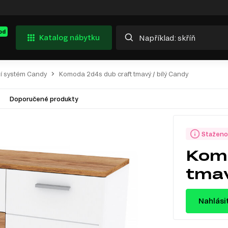
od
Katalog nábytku
í systém Candy
Komoda 2d4s dub craft tmavý / bílý Candy
Doporučené produkty
Staženo
Komo
tmav
Nahlási