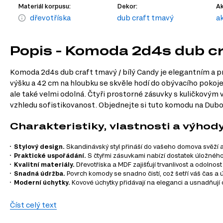
Materiál korpusu:
Dekor:
Ak
dřevotříska
dub craft tmavý
a
Popis - Komoda 2d4s dub cr
Komoda 2d4s dub craft tmavý / bílý Candy je elegantním a p
výšku a 42 cm na hloubku se skvěle hodí do obývacího poko
ale také velmi odolná. Čtyři prostorné zásuvky s kuličkový
vzhledu sofistikovanost. Objednejte si tuto komodu na Dubok
Charakteristiky, vlastnosti a výhod
Stylový design.
Skandinávský styl přináší do vašeho domova svěží a 
Praktické uspořádání.
S čtyřmi zásuvkami nabízí dostatek úložného 
Kvalitní materiály.
Dřevotříska a MDF zajišťují trvanlivost a odolno
Snadná údržba.
Povrch komody se snadno čistí, což šetří váš čas a ú
Moderní úchytky.
Kovové úchytky přidávají na eleganci a usnadňují 
Informace o sérii nábytku
Číst celý text