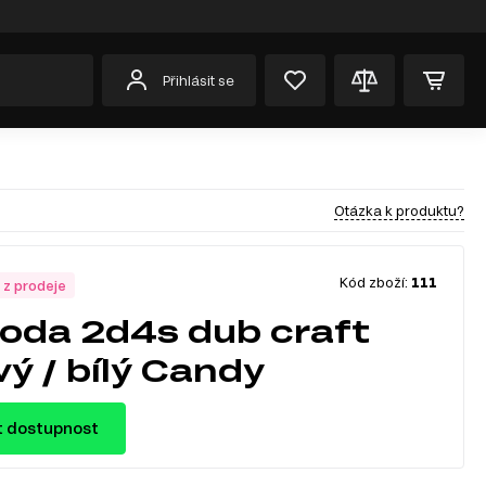
Přihlásit se
Otázka k produktu?
Kód zboží:
111
 z prodeje
da 2d4s dub craft
ý / bílý Candy
t dostupnost