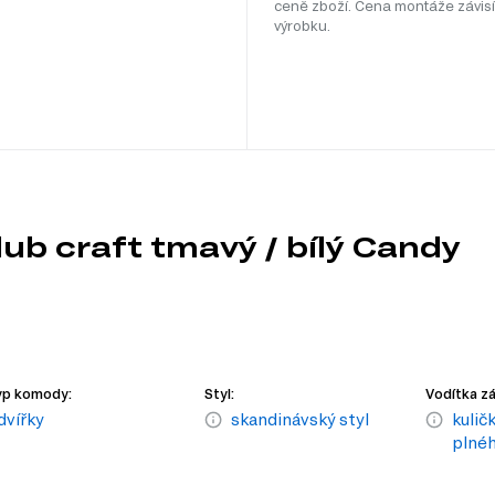
ceně zboží. Cena montáže závisí
výrobku.
b craft tmavý / bílý Candy
yp komody:
Styl:
Vodítka z
dvířky
skandinávský styl
kulič
plnéh