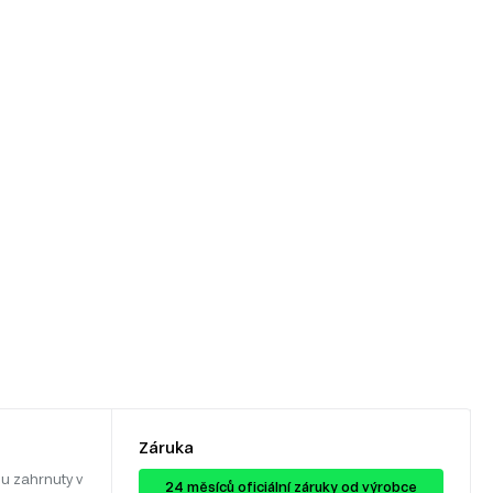
Záruka
u zahrnuty v
24 ​​​​měsíců oficiální záruky od výrobce