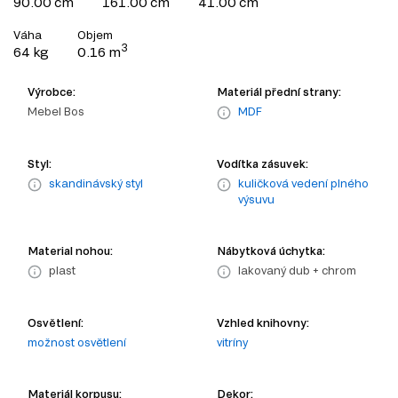
90.00 cm
161.00 cm
41.00 cm
Váha
Objem
3
64 kg
0.16 m
Výrobce:
Materiál přední strany:
Mebel Bos
MDF
Styl:
Vodítka zásuvek:
skandinávský styl
kuličková vedení plného
výsuvu
Material nohou:
Nábytková úchytka:
plast
lakovaný dub + chrom
Osvětlení:
Vzhled knihovny:
možnost osvětlení
vitríny
Materiál korpusu:
Dekor: