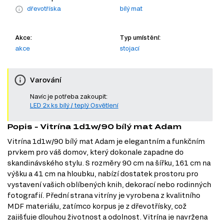
dřevotříska
bílý mat
Akce:
Typ umístění:
akce
stojací
Varování
Navíc je potřeba zakoupit:
LED 2x ks bílý / teplý Osvětlení
Popis - Vitrína 1d1w/90 bílý mat Adam
Vitrína 1d1w/90 bílý mat Adam je elegantním a funkčním
prvkem pro váš domov, který dokonale zapadne do
skandinávského stylu. S rozměry 90 cm na šířku, 161 cm na
výšku a 41 cm na hloubku, nabízí dostatek prostoru pro
vystavení vašich oblíbených knih, dekorací nebo rodinných
fotografií. Přední strana vitríny je vyrobena z kvalitního
MDF materiálu, zatímco korpus je z dřevotřísky, což
zajišťuje dlouhou životnost a odolnost. Vitrína je navržena