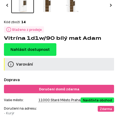
Kód zboží:
14
Staženo z prodeje
Vitrína 1d1w/90 bílý mat Adam
Nahlásit dostupnost
Varování
Doprava
Doručení domů zdarma
Vaše město:
11000 Staré Město Praha
Navštivte obchod
Doručení na adresu:
Zdarma
- Kurýr