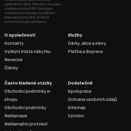
uplatněním slevy. Všechny ceny jsou
uvedeny včetně DPH. Ceny jsou
uvedeny bez dopravy, montáže a
dekorativních prvků. Změny a
technické chyby vyhrazeny.
O společnosti
Služby
MDF
Kontakty
Dárky, akce a slevy
Výdejní místa nábytku
Platba a doprava
MDF je jedním z nejoblíbenějších materiálů v
Recenze
nábytkářském průmyslu. Vyrábí se z dřevěných vláken
lisováním pod vysokým tlakem a teplotou za přidání
Články
speciálních pryskyřic. Díky svým vlastnostem se MDF
používá k výrobě korpusového nábytku, dvířek,
Často kladené otázky
Dodatečně
dekorativních panelů a dalších interiérových prvků.
Obchodní podmínky e-
Spolupráce
Vlastnosti MDF:
shopu
Ochrana osobních údajů
Pevnost a stabilita. MDF má vysokou hustotu, která zajišťuje dobrou
Obchodní podmínky
Sitemap
pevnost a odolnost proti deformacím.
Hladký povrch. Díky homogenní struktuře má materiál dokonale
Reklamace
Výrobci
rovný povrch, což z něj činí ideální základ pro lakování, laminaci
Reklamační protokol
nebo nanášení dekorativních povrchů.
Snadné zpracování. Materiál se dobře hodí pro řezání, frézování a