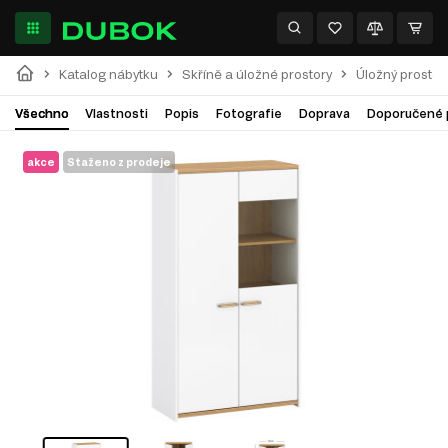
Katalog nábytku
Skříně a úložné prostory
Úložný prostor
Všechno
Vlastnosti
Popis
Fotografie
Doprava
Doporučené 
akce
Staženo z prodeje