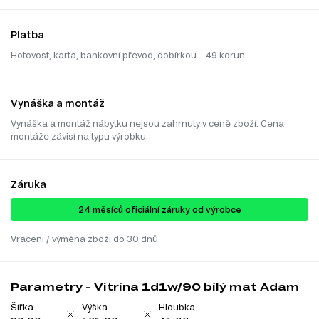
Platba
Hotovost, karta, bankovní převod, dobírkou – 49 korun.
Vynáška a montáž
Vynáška a montáž nábytku nejsou zahrnuty v ceně zboží. Cena
montáže závisí na typu výrobku.
Záruka
24 ​​​​měsíců oficiální záruky od výrobce
Vrácení / výměna zboží do 30 dnů
Parametry - Vitrína 1d1w/90 bílý mat Adam
Šířka
Výška
Hloubka