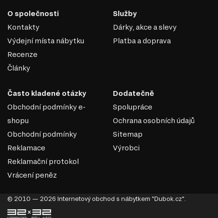
Šatní skříň
O společnosti
Služby
Úložný prostor
Nástěnné police a skříňky
Kontakty
Dárky, akce a slevy
Kancelářské stoly
Výdejní místa nábytku
Platba a doprava
Recenze
Články
Často kladené otázky
Dodatečně
Obchodní podmínky e-
Spolupráce
shopu
Ochrana osobních údajů
Obchodní podmínky
Sitemap
Reklamace
Výrobci
Reklamační protokol
Vrácení peněz
MDF
© 2010 — 2026 Internetový obchod s nábytkem "Dubok.cz".
MDF je jedním z nejoblíbenějších materiálů v
nábytkářském průmyslu. Vyrábí se z dřevěných vláken