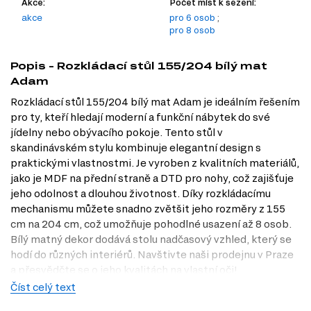
Akce:
Počet míst k sezení:
akce
pro 6 osob
;
pro 8 osob
Popis - Rozkládací stůl 155/204 bílý mat
Adam
Rozkládací stůl 155/204 bílý mat Adam je ideálním řešením
pro ty, kteří hledají moderní a funkční nábytek do své
jídelny nebo obývacího pokoje. Tento stůl v
skandinávském stylu kombinuje elegantní design s
praktickými vlastnostmi. Je vyroben z kvalitních materiálů,
jako je MDF na přední straně a DTD pro nohy, což zajišťuje
jeho odolnost a dlouhou životnost. Díky rozkládacímu
mechanismu můžete snadno zvětšit jeho rozměry z 155
cm na 204 cm, což umožňuje pohodlné usazení až 8 osob.
Bílý matný dekor dodává stolu nadčasový vzhled, který se
hodí do různých interiérů. Navštivte naši prodejnu v Praze
a přesvědčte se o jeho kvalitách na vlastní oči!
Číst celý text
Charakteristiky, vlastnosti a výhody