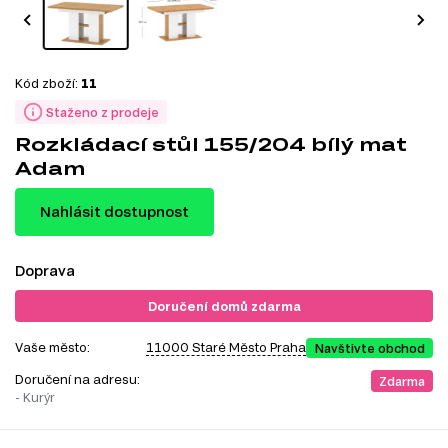
Kód zboží:
11
Staženo z prodeje
Rozkládací stůl 155/204 bílý mat
Adam
Nahlásit dostupnost
Doprava
Doručení domů zdarma
Vaše město:
11000 Staré Město Praha
Navštivte obchod
Doručení na adresu:
Zdarma
- Kurýr