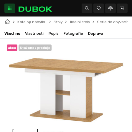
Katalog nábytku
Stoly
Jídelní stoly
Série do obývacíh
Všechno
Vlastnosti
Popis
Fotografie
Doprava
akce
Staženo z prodeje