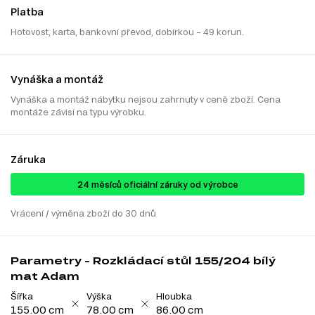
Platba
Hotovost, karta, bankovní převod, dobírkou – 49 korun.
Vynáška a montáž
Vynáška a montáž nábytku nejsou zahrnuty v ceně zboží. Cena
montáže závisí na typu výrobku.
Záruka
24 ​​​​měsíců oficiální záruky od výrobce
Vrácení / výměna zboží do 30 dnů
Parametry - Rozkládací stůl 155/204 bílý
mat Adam
Šířka
Výška
Hloubka
155.00 cm
78.00 cm
86.00 cm