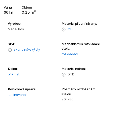
Váha
Objem
3
66 kg
0.15 m
Výrobce:
Materiál přední strany:
Mebel Bos
MDF
Styl:
Mechanismus rozkládání
stolu:
skandinávský styl
rozkládací
Dekor:
Material nohou:
bílý mat
DTD
Povrchová úprava:
Rozměr v rozloženém
stavu:
laminovaná
204x86