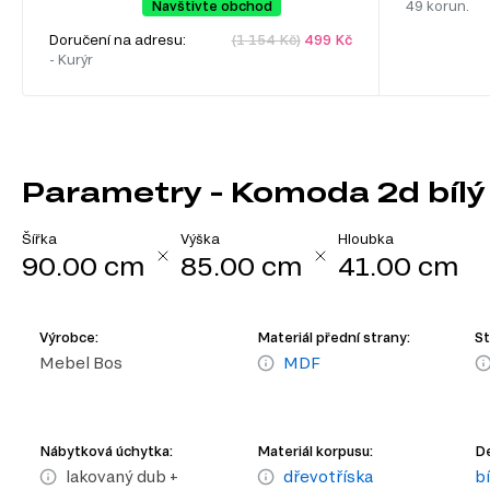
Navštivte obchod
49 korun.
Doručení na adresu:
(1 154 Kč)
499 Kč
- Kurýr
Parametry - Komoda 2d bíl
Šířka
Výška
Hloubka
90.00 cm
85.00 cm
41.00 cm
Výrobce:
Materiál přední strany:
St
Mebel Bos
MDF
Nábytková úchytka:
Materiál korpusu:
De
lakovaný dub +
dřevotříska
b