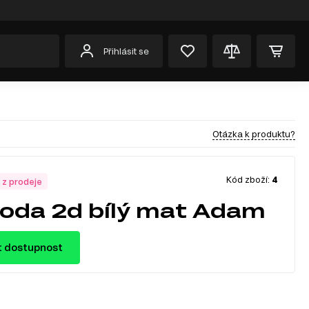
Přihlásit se
Otázka k produktu?
Kód zboží:
4
 z prodeje
da 2d bílý mat Adam
t dostupnost