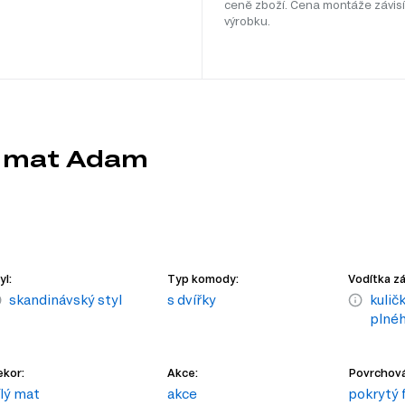
ceně zboží. Cena montáže závisí
výrobku.
ý mat Adam
yl:
Typ komody:
Vodítka z
skandinávský styl
s dvířky
kulič
plnéh
kor:
Akce:
Povrchová
ílý mat
akce
pokrytý f