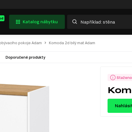
od
Katalog nábytku
 obývacího pokoje Adam
Komoda 2d bílý mat Adam
Doporučené produkty
Staženo
Komo
Nahlási