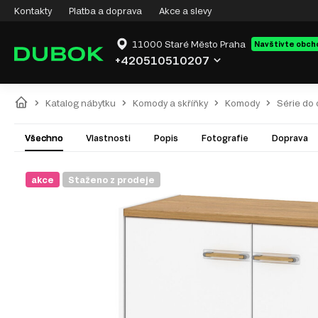
Kontakty
Platba a doprava
Akce a slevy
11000 Staré Město Praha
Navštivte obch
+420510510207
Katalog nábytku
Komody a skříňky
Komody
Série do
Všechno
Vlastnosti
Popis
Fotografie
Doprava
akce
Staženo z prodeje