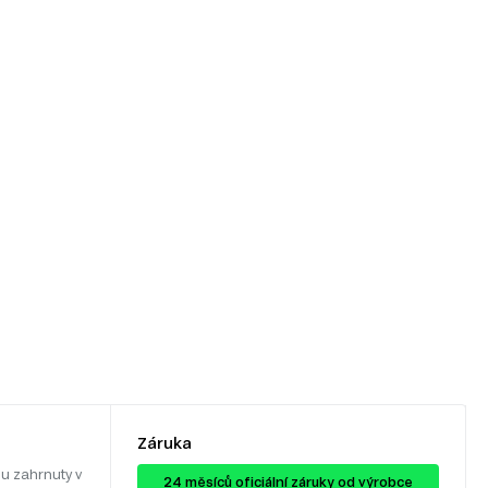
Záruka
u zahrnuty v
24 ​​​​měsíců oficiální záruky od výrobce