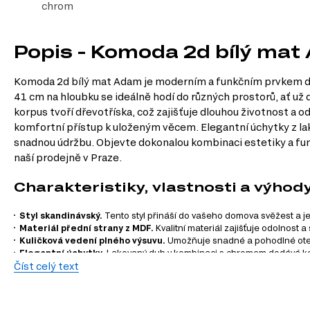
chrom
Popis - Komoda 2d bílý ma
Komoda 2d bílý mat Adam je moderním a funkčním prvkem do 
41 cm na hloubku se ideálně hodí do různých prostorů, ať už 
korpus tvoří dřevotříska, což zajišťuje dlouhou životnost a
komfortní přístup k uloženým věcem. Elegantní úchytky z la
snadnou údržbu. Objevte dokonalou kombinaci estetiky a f
naší prodejně v Praze.
Charakteristiky, vlastnosti a výhod
Styl skandinávský.
Tento styl přináší do vašeho domova svěžest a je
Materiál přední strany z MDF.
Kvalitní materiál zajišťuje odolnost 
Kuličková vedení plného výsuvu.
Umožňuje snadné a pohodlné otevír
Elegantní úchytky.
Lakovaný dub v kombinaci s chromem dodává ko
Číst celý text
Stabilní plastové nohy.
Zajišťují bezpečnost a stabilitu komody, což
Informace o sérii nábytku