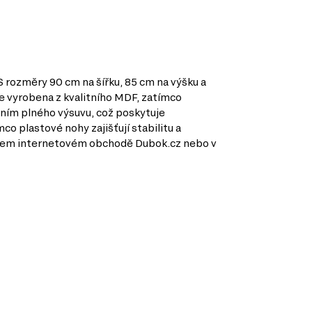
rozměry 90 cm na šířku, 85 cm na výšku a
je vyrobena z kvalitního MDF, zatímco
dením plného výsuvu, což poskytuje
 plastové nohy zajišťují stabilitu a
ašem internetovém obchodě Dubok.cz nebo v