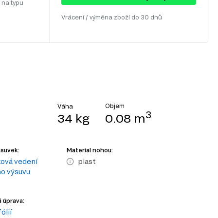
 na typu
Vrácení / výměna zboží do 30 dnů
Objem
Váha
3
34 kg
0.08 m
ásuvek:
Material nohou:
ková vedení
plast
o výsuvu
 úprava:
ólií