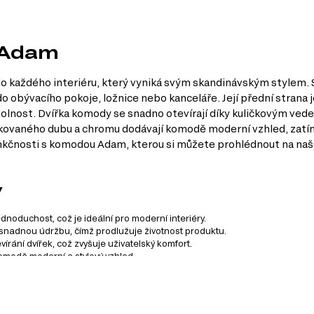
t Adam
každého interiéru, který vyniká svým skandinávským stylem. S 
do obývacího pokoje, ložnice nebo kanceláře. Její přední strana 
 odolnost. Dvířka komody se snadno otevírají díky kuličkovým ve
kovaného dubu a chromu dodávají komodě moderní vzhled, zatímco
unkčnosti s komodou Adam, kterou si můžete prohlédnout na n
y
dnoduchost, což je ideální pro moderní interiéry.
a snadnou údržbu, čímž prodlužuje životnost produktu.
ání dvířek, což zvyšuje uživatelský komfort.
modě moderní a stylový vzhled.
 je důležité pro každodenní používání.