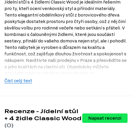
Jídelní stůl s 4 židlemi Classic Wood je ideálním řešením
pro ty, kteří ocení venkovský styl a přírodní materiály.
Tento elegantní obdélníkový stůl z borovicového dřeva
poskytuje dostatek prostoru pro čtyři osoby, což z něj činí
skvělou volbu pro rodinné večeře nebo setkání s přáteli. V
kombinaci s čalouněnými židlemi, které jsou součástí
sestavy, přináší do vašeho domova nejen styl, ale i pohodlí.
Tento nábytek je vyroben s důrazem na kvalitu a
funkčnost, což zajišťuje dlouhou životnost a spokojenost s
nákupem. Navštivte naši prodejnu v Praze a přesvědčte se
o jeho kvalitách na vlastní oči. Objednávky můžete
provádět také na našem e-shopu Dubok.cz.
Číst celý text
Dostupné modifikace produktu
Charakteristiky, vlastnosti a výhody
Styl venkovského designu.
Tento jídelní stůl a židle v přírodním
provedení skvěle zapadnou do každého interiéru, dodávají mu
Recenze - Jídelní stůl
útulnost a harmonii.
+ 4 židle Classic Wood
Napsat recenzi
Obdélníkový tvar stolu.
Poskytuje dostatek místa pro pohodlné
(0)
usazení čtyř osob, ideální pro rodinné večeře či oslavy.
Dřevo z borovice.
Kvalitní materiál zaručuje odolnost a dlouhou