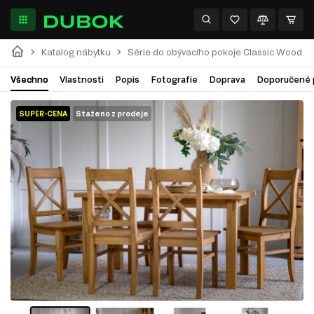
Katalog nábytku
Série do obývacího pokoje Classic Wood
Všechno
Vlastnosti
Popis
Fotografie
Doprava
Doporučené 
SUPER-CENA
Staženo z prodeje