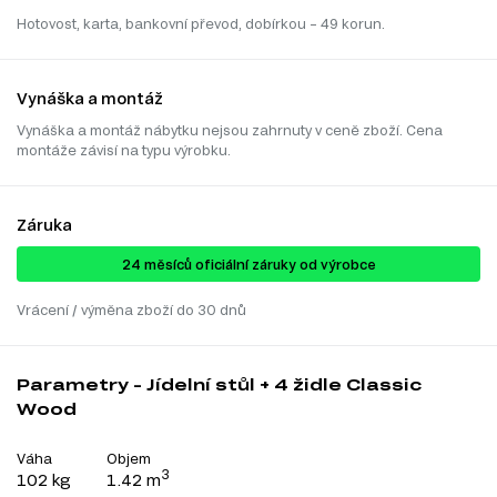
Hotovost, karta, bankovní převod, dobírkou – 49 korun.
Vynáška a montáž
Vynáška a montáž nábytku nejsou zahrnuty v ceně zboží. Cena
montáže závisí na typu výrobku.
Záruka
24 ​​​​měsíců oficiální záruky od výrobce
Vrácení / výměna zboží do 30 dnů
Parametry - Jídelní stůl + 4 židle Classic
Wood
Váha
Objem
3
102 kg
1.42 m