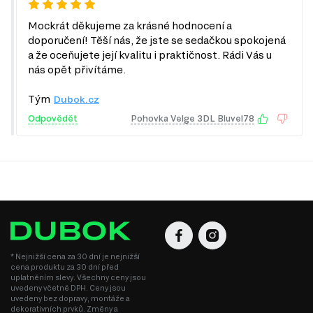
Mockrát děkujeme za krásné hodnocení a
doporučení! Těší nás, že jste se sedačkou spokojená
a že oceňujete její kvalitu i praktičnost. Rádi Vás u
nás opět přivítáme.
Tým
Dubok.cz
Odpovědět
Pohovka Velge 3DL Bluvel78
* Nejnižší cena za 30 dní je nejnižší
cena produktu za 30 dní před
uplatněním slevy. Všechny ceny jsou
uvedeny včetně DPH. Ceny jsou
uvedeny bez dopravy, montáže a
dekorativních prvků. Změny a