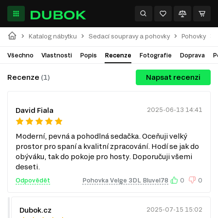
Katalog nábytku
Sedací soupravy a pohovky
Pohovky
Všechno
Vlastnosti
Popis
Recenze
Fotografie
Doprava
P
Recenze
(1)
Napsat recenzi
David Fiala
2025-06-13 14:41
Moderní, pevná a pohodlná sedačka. Oceňuji velký
prostor pro spaní a kvalitní zpracování. Hodí se jak do
obýváku, tak do pokoje pro hosty. Doporučuji všemi
deseti.
Odpovědět
Pohovka Velge 3DL Bluvel78
0
0
Dubok.cz
2025-07-15 15:02