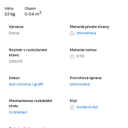
Váha
Objem
3
33 kg
0.04 m
Výrobce:
Materiál přední strany:
Doros
dřevotříska
Rozměr v rozloženém
Material nohou:
stavu:
DTD
150x70
Dekor:
Povrchová úprava:
dub sonoma / grafit
laminovaná
Mechanismus rozkládání
Styl:
stolu:
moderní styl
rozkládací