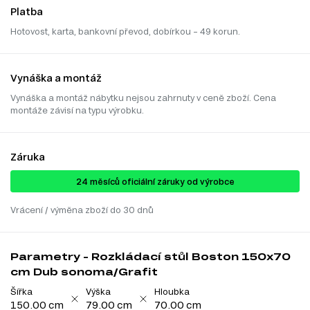
Platba
Hotovost, karta, bankovní převod, dobírkou – 49 korun.
Vynáška a montáž
Vynáška a montáž nábytku nejsou zahrnuty v ceně zboží. Cena
montáže závisí na typu výrobku.
Záruka
24 ​​​​měsíců oficiální záruky od výrobce
Vrácení / výměna zboží do 30 dnů
Parametry - Rozkládací stůl Boston 150x70
cm Dub sonoma/Grafit
Šířka
Výška
Hloubka
150.00 cm
79.00 cm
70.00 cm