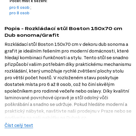
Počet míst k sezení:
pro 6 osob
;
pro 8 osob
Popis - Rozkládací stůl Boston 150x70 cm
Dub sonoma/Grafit
Rozkládací stůl Boston 150x70 cm v dekoru dub sonoma a
grafit je ideálním řešením pro moderní domácnosti, které
hledají kombinaci funkčnosti a stylu. Tento stůl se snadno
přizpůsobí vašim potřebám díky praktickému mechanismu
rozkládání, který umožňuje rychlé zvětšení plochy stolu
pro větší počet hostů. V rozloženém stavu poskytuje
dostatek místa pro 6 až 8 osob, což ho činí skvělým
společníkem pro rodinné večeře nebo oslavy. Díky kvalitní
laminované povrchové úpravě je stůl odolný vůči
poškrábání a snadno se udržuje. Pokud hledáte moderní a
praktický nábytek, navštivte naši prodejnu v Praze nebo se
podívejte na naši nabídku na Dubok.cz.
Číst celý text
Charakteristiky, vlastnosti a výhody