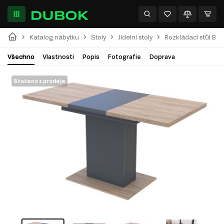
Katalog nábytku
Stoly
Jídelní stoly
Rozkládací stůl Bo
Všechno
Vlastnosti
Popis
Fotografie
Doprava
Staženo z prodeje