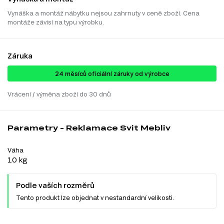
Vynáška a montáž nábytku nejsou zahrnuty v ceně zboží. Cena
montáže závisí na typu výrobku.
Záruka
24 ​​​​měsíců oficiální záruky od výrobce
Vrácení / výměna zboží do 30 dnů
Parametry - Reklamace Svit Mebliv
Váha
10 kg
Podle vaších rozměrů
Tento produkt lze objednat v nestandardní velikosti.