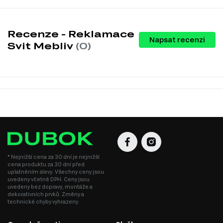
Recenze - Reklamace
Napsat recenzi
Svit Mebliv
(0)
* Nejnižší cena za 30 dní je nejnižší
cena produktu za 30 dní před
uplatněním slevy. Všechny ceny jsou
uvedeny včetně DPH. Ceny jsou
uvedeny bez dopravy, montáže a
dekorativních prvků. Změny a
technické chyby vyhrazeny.