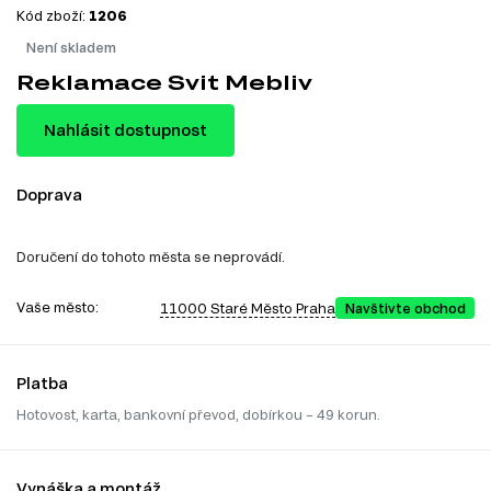
Kód zboží:
1206
Není skladem
Reklamace Svit Mebliv
Nahlásit dostupnost
Doprava
Doručení do tohoto města se neprovádí.
Vaše město:
11000 Staré Město Praha
Navštivte obchod
Platba
Hotovost, karta, bankovní převod, dobírkou – 49 korun.
Vynáška a montáž